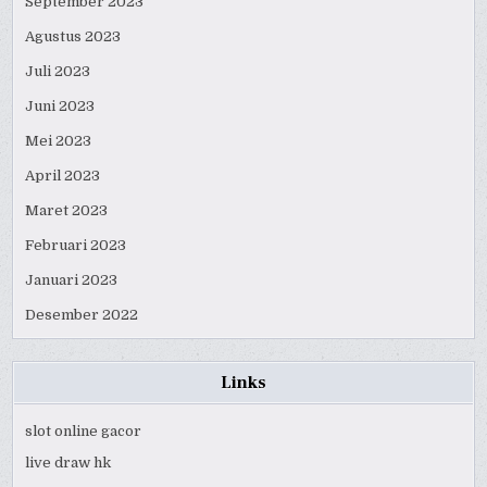
September 2023
Agustus 2023
Juli 2023
Juni 2023
Mei 2023
April 2023
Maret 2023
Februari 2023
Januari 2023
Desember 2022
Links
slot online gacor
live draw hk