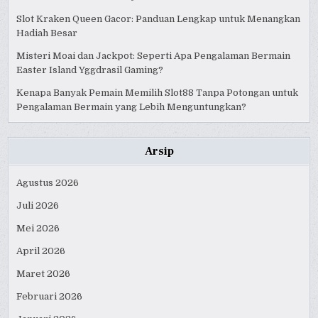
Slot Kraken Queen Gacor: Panduan Lengkap untuk Menangkan
Hadiah Besar
Misteri Moai dan Jackpot: Seperti Apa Pengalaman Bermain
Easter Island Yggdrasil Gaming?
Kenapa Banyak Pemain Memilih Slot88 Tanpa Potongan untuk
Pengalaman Bermain yang Lebih Menguntungkan?
Arsip
Agustus 2026
Juli 2026
Mei 2026
April 2026
Maret 2026
Februari 2026