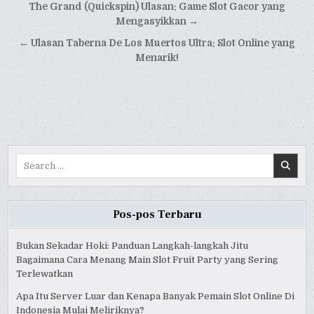
Navigasi
The Grand (Quickspin) Ulasan: Game Slot Gacor yang
pos
Mengasyikkan →
← Ulasan Taberna De Los Muertos Ultra: Slot Online yang
Menarik!
Search
for:
Pos-pos Terbaru
Bukan Sekadar Hoki: Panduan Langkah-langkah Jitu
Bagaimana Cara Menang Main Slot Fruit Party yang Sering
Terlewatkan
Apa Itu Server Luar dan Kenapa Banyak Pemain Slot Online Di
Indonesia Mulai Meliriknya?