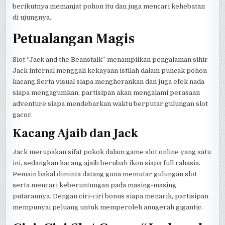
berikutnya memanjat pohon itu dan juga mencari kehebatan
di ujungnya.
Petualangan Magis
Slot “Jack and the Beanstalk” menampilkan pengalaman sihir
Jack internal menggali kekayaan istilah dalam puncak pohon
kacang.Serta visual siapa mengherankan dan juga efek nada
siapa mengagumkan, partisipan akan mengalami perasaan
adventure siapa mendebarkan waktu berputar gulungan slot
gacor.
Kacang Ajaib dan Jack
Jack merupakan sifat pokok dalam game slot online yang satu
ini, sedangkan kacang ajaib berubah ikon siapa full rahasia.
Pemain bakal diminta datang guna memutar gulungan slot
serta mencari keberuntungan pada masing-masing
putarannya. Dengan ciri-ciri bonus siapa menarik, partisipan
mempunyai peluang untuk memperoleh anugerah gigantic.