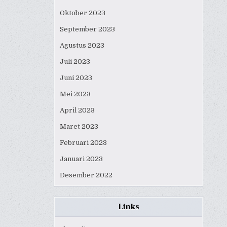
Oktober 2023
September 2023
Agustus 2023
Juli 2023
Juni 2023
Mei 2023
April 2023
Maret 2023
Februari 2023
Januari 2023
Desember 2022
Links