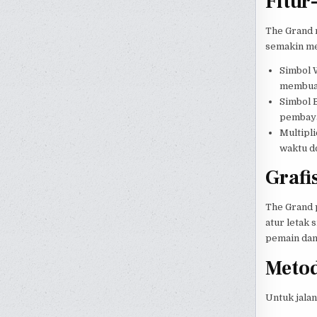
Fitur
The Grand
semakin men
Simbol W
membuat
Simbol 
pembaya
Multipli
waktu d
Grafi
The Grand 
atur letak 
pemain dan
Metod
Untuk jala