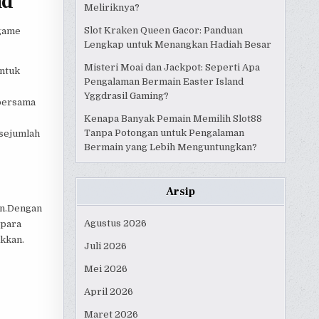
nd
Meliriknya?
Slot Kraken Queen Gacor: Panduan
game
Lengkap untuk Menangkan Hadiah Besar
Misteri Moai dan Jackpot: Seperti Apa
untuk
Pengalaman Bermain Easter Island
Yggdrasil Gaming?
 bersama
Kenapa Banyak Pemain Memilih Slot88
Tanpa Potongan untuk Pengalaman
 sejumlah
Bermain yang Lebih Menguntungkan?
Arsip
an.Dengan
Agustus 2026
 para
kkan.
Juli 2026
Mei 2026
April 2026
Maret 2026