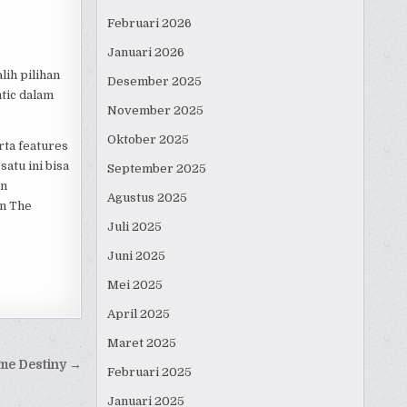
Februari 2026
Januari 2026
ih pilihan
Desember 2025
tic dalam
November 2025
Oktober 2025
rta features
atu ini bisa
September 2025
an
Agustus 2025
an The
Juli 2025
Juni 2025
Mei 2025
April 2025
Maret 2025
me Destiny →
Februari 2025
Januari 2025