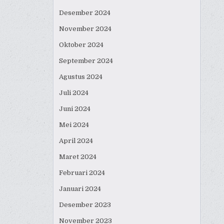
Desember 2024
November 2024
Oktober 2024
September 2024
Agustus 2024
Juli 2024
Juni 2024
Mei 2024
April 2024
Maret 2024
Februari 2024
Januari 2024
Desember 2023
November 2023