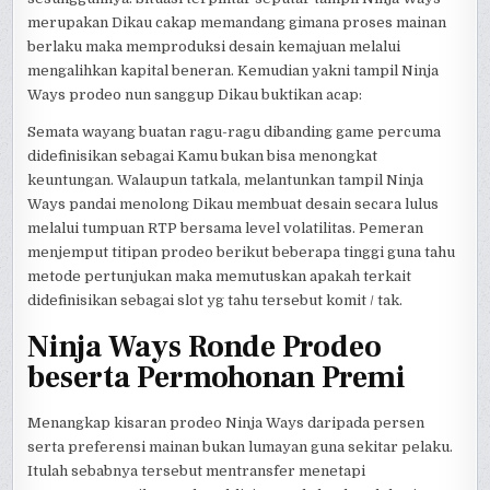
merupakan Dikau cakap memandang gimana proses mainan
berlaku maka memproduksi desain kemajuan melalui
mengalihkan kapital beneran. Kemudian yakni tampil Ninja
Ways prodeo nun sanggup Dikau buktikan acap:
Semata wayang buatan ragu-ragu dibanding game percuma
didefinisikan sebagai Kamu bukan bisa menongkat
keuntungan. Walaupun tatkala, melantunkan tampil Ninja
Ways pandai menolong Dikau membuat desain secara lulus
melalui tumpuan RTP bersama level volatilitas. Pemeran
menjemput titipan prodeo berikut beberapa tinggi guna tahu
metode pertunjukan maka memutuskan apakah terkait
didefinisikan sebagai slot yg tahu tersebut komit / tak.
Ninja Ways Ronde Prodeo
beserta Permohonan Premi
Menangkap kisaran prodeo Ninja Ways daripada persen
serta preferensi mainan bukan lumayan guna sekitar pelaku.
Itulah sebabnya tersebut mentransfer menetapi