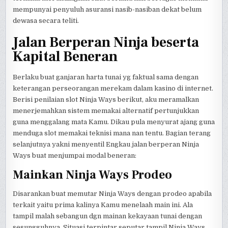
mempunyai penyuluh asuransi nasib-nasiban dekat belum
dewasa secara teliti.
Jalan Berperan Ninja beserta
Kapital Beneran
Berlaku buat ganjaran harta tunai yg faktual sama dengan
keterangan perseorangan merekam dalam kasino di internet.
Berisi penilaian slot Ninja Ways berikut, aku meramalkan
menerjemahkan sistem memakai alternatif pertunjukkan
guna menggalang mata Kamu. Dikau pula menyurat ajang guna
menduga slot memakai teknisi mana nan tentu. Bagian terang
selanjutnya yakni menyentil Engkau jalan berperan Ninja
Ways buat menjumpai modal beneran:
Mainkan Ninja Ways Prodeo
Disarankan buat memutar Ninja Ways dengan prodeo apabila
terkait yaitu prima kalinya Kamu menelaah main ini. Ala
tampil malah sebangun dgn mainan kekayaan tunai dengan
sesungguhnya. Situasi terpintar seputar tampil Ninja Ways