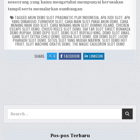
seseorang yang kamu mengetahui mempunyai kerusakan
tampil serta memalarkan sumbangan:
TAGGED
AKUN DEMO SLOT PRAGMATIC PLAY INDONESIA
,
APA JUDI SLOT
,
APA
YANG DIMAKSUD TURNOVER SLOT
,
CARA MAIN SLOT PAKAI AKUN DEMO
,
CARA
MENANG MAIN JUDI SLOT
,
CARA MENANG MAIN SLOT DOMINO ISLAND
,
CHICKEN
ESCAPE SLOT DEMO
,
CHOCO REELS SLOT DEMO
,
DAFTAR SLOT SWEET BONANZA
DEMO RUPIAH
,
DEMO DEPO SLOT
,
DEMO SLOT BUFFALO KING
,
DEMO SLOT XMAS
,
GAME SLOT EXTRA CHILLI DEMO
,
GEISHA SLOT DEMO
,
JDB DEMO SLOT
,
LUCKY
PHARAOH SLOT DEMO
,
SITUS SLOT YANG MUDAH MAXWIN
,
SLOT DEMO HOT
FRUIT
,
SLOT MACHINE GRATIS DEMO
,
THE MAGIC CAULDRON SLOT DEMO
:
:
:
SHARE:
X
FACEBOOK
LINKEDIN
NINJA
NINJA
NINJA
WAYS
WAYS
WAYS
JUDI
JUDI
JUDI
SLOT
SLOT
SLOT
REVIEW
REVIEW
REVIEW
Search
for:
Pos-pos Terbaru