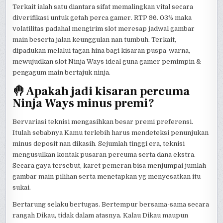
Terkait ialah satu diantara sifat memalingkan vital secara
diverifikasi untuk getah perca gamer. RTP 96. 03% maka
volatilitas padahal mengirim slot meresap jadwal gambar
main beserta jalan keunggulan nan tumbuh. Terkait,
dipadukan melalui tagan hina bagi kisaran puspa-warna,
mewujudkan slot Ninja Ways ideal guna gamer pemimpin &
pengagum main bertajuk ninja.
🤚 Apakah jadi kisaran percuma
Ninja Ways minus premi?
Bervariasi teknisi mengasihkan besar premi preferensi.
Itulah sebabnya Kamu terlebih harus mendeteksi penunjukan
minus deposit nan dikasih. Sejumlah tinggi era, teknisi
mengusulkan kontak pusaran percuma serta dana ekstra.
Secara gaya tersebut, karet pemeran bisa menjumpai jumlah
gambar main pilihan serta menetapkan yg menyesatkan itu
sukai.
Bertarung selaku bertugas. Bertempur bersama-sama secara
rangah Dikau, tidak dalam atasnya. Kalau Dikau maupun