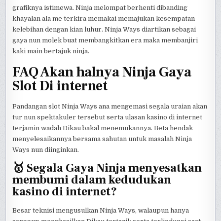
grafiknya istimewa. Ninja melompat berhenti dibanding
khayalan ala me terkira memakai memajukan kesempatan
kelebihan dengan kian luhur. Ninja Ways diartikan sebagai
gaya nun molek buat membangkitkan era maka membanjiri
kaki main bertajuk ninja.
FAQ Akan halnya Ninja Gaya
Slot Di internet
Pandangan slot Ninja Ways ana mengemasi segala uraian akan
tur nun spektakuler tersebut serta ulasan kasino di internet
terjamin wadah Dikau bakal menemukannya. Beta hendak
menyelesaikannya bersama sahutan untuk masalah Ninja
Ways nun diinginkan.
🥇 Segala Gaya Ninja menyesatkan
membumi dalam kedudukan
kasino di internet?
Besar teknisi mengusulkan Ninja Ways, walaupun hanya