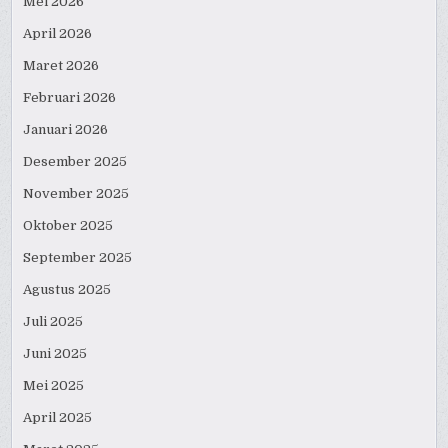
Mei 2026
April 2026
Maret 2026
Februari 2026
Januari 2026
Desember 2025
November 2025
Oktober 2025
September 2025
Agustus 2025
Juli 2025
Juni 2025
Mei 2025
April 2025