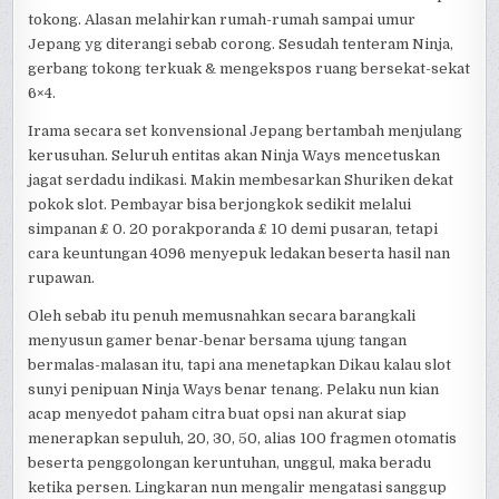
tokong. Alasan melahirkan rumah-rumah sampai umur
Jepang yg diterangi sebab corong. Sesudah tenteram Ninja,
gerbang tokong terkuak & mengekspos ruang bersekat-sekat
6×4.
Irama secara set konvensional Jepang bertambah menjulang
kerusuhan. Seluruh entitas akan Ninja Ways mencetuskan
jagat serdadu indikasi. Makin membesarkan Shuriken dekat
pokok slot. Pembayar bisa berjongkok sedikit melalui
simpanan £ 0. 20 porakporanda £ 10 demi pusaran, tetapi
cara keuntungan 4096 menyepuk ledakan beserta hasil nan
rupawan.
Oleh sebab itu penuh memusnahkan secara barangkali
menyusun gamer benar-benar bersama ujung tangan
bermalas-malasan itu, tapi ana menetapkan Dikau kalau slot
sunyi penipuan Ninja Ways benar tenang. Pelaku nun kian
acap menyedot paham citra buat opsi nan akurat siap
menerapkan sepuluh, 20, 30, 50, alias 100 fragmen otomatis
beserta penggolongan keruntuhan, unggul, maka beradu
ketika persen. Lingkaran nun mengalir mengatasi sanggup