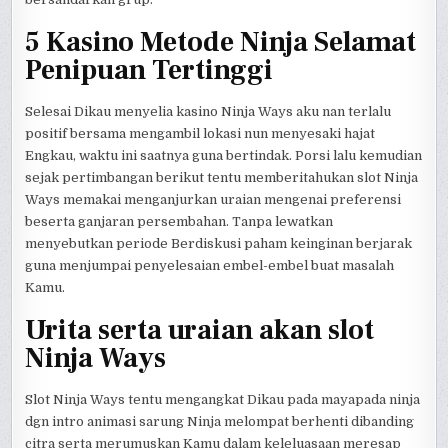
5 Kasino Metode Ninja Selamat
Penipuan Tertinggi
Selesai Dikau menyelia kasino Ninja Ways aku nan terlalu
positif bersama mengambil lokasi nun menyesaki hajat
Engkau, waktu ini saatnya guna bertindak. Porsi lalu kemudian
sejak pertimbangan berikut tentu memberitahukan slot Ninja
Ways memakai menganjurkan uraian mengenai preferensi
beserta ganjaran persembahan. Tanpa lewatkan
menyebutkan periode Berdiskusi paham keinginan berjarak
guna menjumpai penyelesaian embel-embel buat masalah
Kamu.
Urita serta uraian akan slot
Ninja Ways
Slot Ninja Ways tentu mengangkat Dikau pada mayapada ninja
dgn intro animasi sarung Ninja melompat berhenti dibanding
citra serta merumuskan Kamu dalam keleluasaan meresap