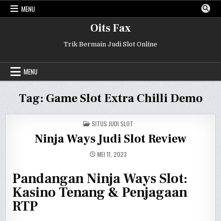
Skip
MENU
to
content
Oits Fax
Trik Bermain Judi Slot Online
MENU
Tag:
Game Slot Extra Chilli Demo
POSTED
SITUS JUDI SLOT
IN
Ninja Ways Judi Slot Review
MEI 11, 2023
Pandangan Ninja Ways Slot:
Kasino Tenang & Penjagaan
RTP