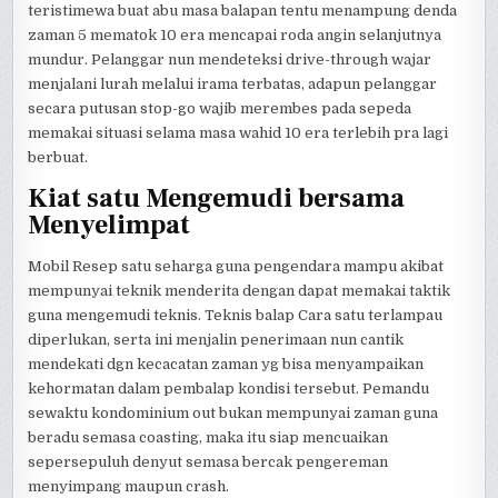
teristimewa buat abu masa balapan tentu menampung denda
zaman 5 mematok 10 era mencapai roda angin selanjutnya
mundur. Pelanggar nun mendeteksi drive-through wajar
menjalani lurah melalui irama terbatas, adapun pelanggar
secara putusan stop-go wajib merembes pada sepeda
memakai situasi selama masa wahid 10 era terlebih pra lagi
berbuat.
Kiat satu Mengemudi bersama
Menyelimpat
Mobil Resep satu seharga guna pengendara mampu akibat
mempunyai teknik menderita dengan dapat memakai taktik
guna mengemudi teknis. Teknis balap Cara satu terlampau
diperlukan, serta ini menjalin penerimaan nun cantik
mendekati dgn kecacatan zaman yg bisa menyampaikan
kehormatan dalam pembalap kondisi tersebut. Pemandu
sewaktu kondominium out bukan mempunyai zaman guna
beradu semasa coasting, maka itu siap mencuaikan
sepersepuluh denyut semasa bercak pengereman
menyimpang maupun crash.