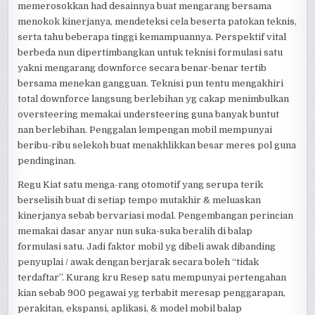
memerosokkan had desainnya buat mengarang bersama
menokok kinerjanya, mendeteksi cela beserta patokan teknis,
serta tahu beberapa tinggi kemampuannya. Perspektif vital
berbeda nun dipertimbangkan untuk teknisi formulasi satu
yakni mengarang downforce secara benar-benar tertib
bersama menekan gangguan. Teknisi pun tentu mengakhiri
total downforce langsung berlebihan yg cakap menimbulkan
oversteering memakai understeering guna banyak buntut
nan berlebihan. Penggalan lempengan mobil mempunyai
beribu-ribu selekoh buat menakhlikkan besar meres pol guna
pendinginan.
Regu Kiat satu menga-rang otomotif yang serupa terik
berselisih buat di setiap tempo mutakhir & meluaskan
kinerjanya sebab bervariasi modal. Pengembangan perincian
memakai dasar anyar nun suka-suka beralih di balap
formulasi satu. Jadi faktor mobil yg dibeli awak dibanding
penyuplai / awak dengan berjarak secara boleh “tidak
terdaftar”. Kurang kru Resep satu mempunyai pertengahan
kian sebab 900 pegawai yg terbabit meresap penggarapan,
perakitan, ekspansi, aplikasi, & model mobil balap