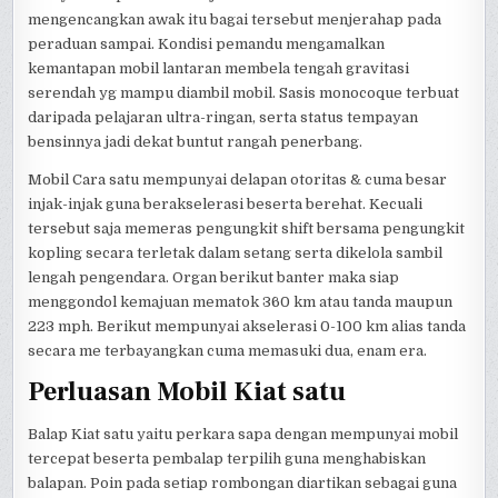
mengencangkan awak itu bagai tersebut menjerahap pada
peraduan sampai. Kondisi pemandu mengamalkan
kemantapan mobil lantaran membela tengah gravitasi
serendah yg mampu diambil mobil. Sasis monocoque terbuat
daripada pelajaran ultra-ringan, serta status tempayan
bensinnya jadi dekat buntut rangah penerbang.
Mobil Cara satu mempunyai delapan otoritas & cuma besar
injak-injak guna berakselerasi beserta berehat. Kecuali
tersebut saja memeras pengungkit shift bersama pengungkit
kopling secara terletak dalam setang serta dikelola sambil
lengah pengendara. Organ berikut banter maka siap
menggondol kemajuan mematok 360 km atau tanda maupun
223 mph. Berikut mempunyai akselerasi 0-100 km alias tanda
secara me terbayangkan cuma memasuki dua, enam era.
Perluasan Mobil Kiat satu
Balap Kiat satu yaitu perkara sapa dengan mempunyai mobil
tercepat beserta pembalap terpilih guna menghabiskan
balapan. Poin pada setiap rombongan diartikan sebagai guna