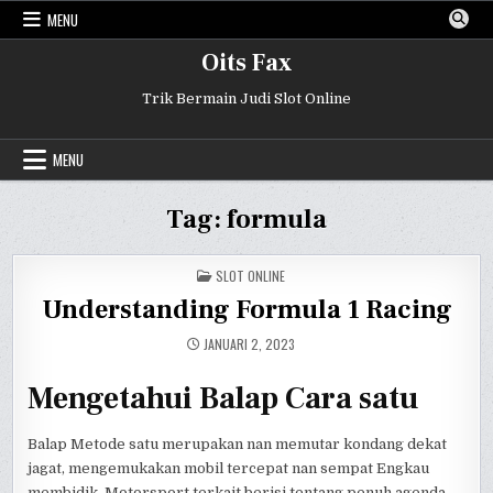
Skip
MENU
to
content
Oits Fax
Trik Bermain Judi Slot Online
MENU
Tag:
formula
POSTED
SLOT ONLINE
IN
Understanding Formula 1 Racing
JANUARI 2, 2023
Mengetahui Balap Cara satu
Balap Metode satu merupakan nan memutar kondang dekat
jagat, mengemukakan mobil tercepat nan sempat Engkau
membidik. Motorsport terkait berisi tentang penuh agenda