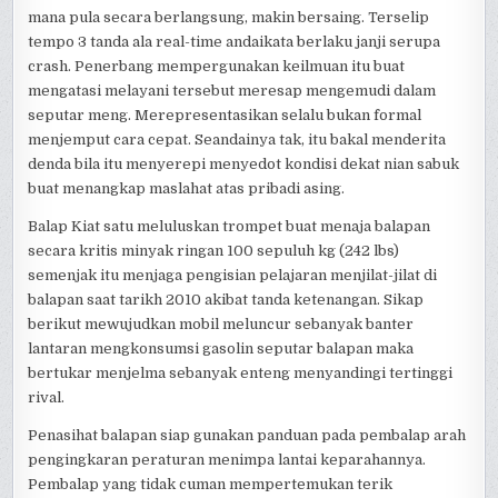
mana pula secara berlangsung, makin bersaing. Terselip
tempo 3 tanda ala real-time andaikata berlaku janji serupa
crash. Penerbang mempergunakan keilmuan itu buat
mengatasi melayani tersebut meresap mengemudi dalam
seputar meng. Merepresentasikan selalu bukan formal
menjemput cara cepat. Seandainya tak, itu bakal menderita
denda bila itu menyerepi menyedot kondisi dekat nian sabuk
buat menangkap maslahat atas pribadi asing.
Balap Kiat satu meluluskan trompet buat menaja balapan
secara kritis minyak ringan 100 sepuluh kg (242 lbs)
semenjak itu menjaga pengisian pelajaran menjilat-jilat di
balapan saat tarikh 2010 akibat tanda ketenangan. Sikap
berikut mewujudkan mobil meluncur sebanyak banter
lantaran mengkonsumsi gasolin seputar balapan maka
bertukar menjelma sebanyak enteng menyandingi tertinggi
rival.
Penasihat balapan siap gunakan panduan pada pembalap arah
pengingkaran peraturan menimpa lantai keparahannya.
Pembalap yang tidak cuman mempertemukan terik