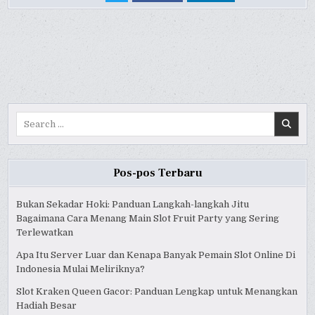
UNDERSTANDING
UNDERSTANDING
UNDERSTANDING
FORMULA
FORMULA
FORMULA
1
1
1
RACING
RACING
RACING
Search
for:
Pos-pos Terbaru
Bukan Sekadar Hoki: Panduan Langkah-langkah Jitu
Bagaimana Cara Menang Main Slot Fruit Party yang Sering
Terlewatkan
Apa Itu Server Luar dan Kenapa Banyak Pemain Slot Online Di
Indonesia Mulai Meliriknya?
Slot Kraken Queen Gacor: Panduan Lengkap untuk Menangkan
Hadiah Besar