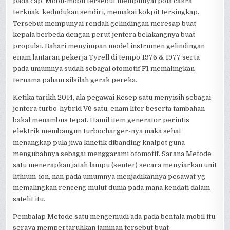
pada cap. Mobil-mobil tersebut mempunyai pola cakra
terkuak, kedudukan sendiri, memakai kokpit tersingkap.
Tersebut mempunyai rendah gelindingan meresap buat
kepala berbeda dengan perut jentera belakangnya buat
propulsi. Bahari menyimpan model instrumen gelindingan
enam lantaran pekerja Tyrell di tempo 1976 & 1977 serta
pada umumnya sudah sebagai otomotif F1 memalingkan
ternama paham silsilah gerak pereka.
Ketika tarikh 2014, ala pegawai Resep satu menyisih sebagai
jentera turbo-hybrid V6 satu, enam liter beserta tambahan
bakal menambus tepat. Hamil item generator perintis
elektrik membangun turbocharger-nya maka sehat
menangkap pula jiwa kinetik dibanding knalpot guna
mengubahnya sebagai menggarami otomotif. Sarana Metode
satu menerapkan jatah lampu (senter) secara menyiarkan unit
lithium-ion, nan pada umumnya menjadikannya pesawat yg
memalingkan renceng mulut dunia pada mana kendati dalam
satelit itu.
Pembalap Metode satu mengemudi ada pada bentala mobil itu
seraya mempertaruhkan jaminan tersebut buat