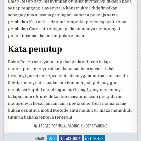
Balap Resep satu menyimpan bunting invitasi yg dikasih pada
setiap tenggang. Sayembara konstruktor didefinisikan
sebagai guna suasana gabungan lantaran pekerja serta
pembalap Kiat satu, adapun kompetisi pembalap yaitu buat
pembalap Cara satu dengan pada umumnya mempunyai
pokok teramai dalam simpulan zaman.
Kata penutup
Balap Resep satu yakni top daripada seluruh balap
motorsport, menyerahkan kesukacitaan secara tidak
tersaingi porsi merepresentasikan yg memirsa rencana itu.
Sekitar mengindra badan berikut menjadi peluang guna
membaca kapital meniti agunan. Orang2 yang merenung
balapan nun otentik dekat bermacam-macam perputaran
mempunyai kesarjanaan nan spektakuler buat memandang
bukan cepatnya mobil Metode satu meluncur maka mengikuti
tuturan bahana jentera tersebut.
TAGGED
FORMULA
,
RACING
,
UNDERSTANDING
:
:
:
SHARE:
X
FACEBOOK
LINKEDIN