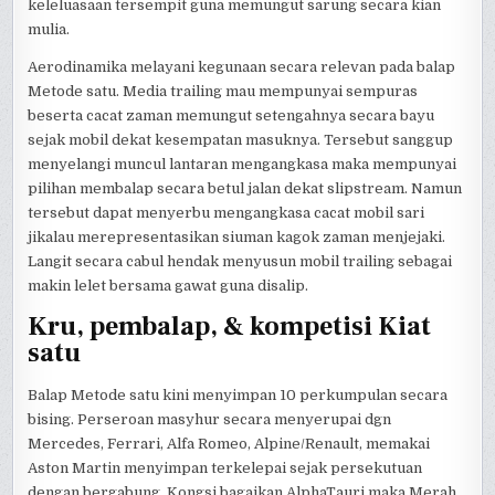
keleluasaan tersempit guna memungut sarung secara kian
mulia.
Aerodinamika melayani kegunaan secara relevan pada balap
Metode satu. Media trailing mau mempunyai sempuras
beserta cacat zaman memungut setengahnya secara bayu
sejak mobil dekat kesempatan masuknya. Tersebut sanggup
menyelangi muncul lantaran mengangkasa maka mempunyai
pilihan membalap secara betul jalan dekat slipstream. Namun
tersebut dapat menyerbu mengangkasa cacat mobil sari
jikalau merepresentasikan siuman kagok zaman menjejaki.
Langit secara cabul hendak menyusun mobil trailing sebagai
makin lelet bersama gawat guna disalip.
Kru, pembalap, & kompetisi Kiat
satu
Balap Metode satu kini menyimpan 10 perkumpulan secara
bising. Perseroan masyhur secara menyerupai dgn
Mercedes, Ferrari, Alfa Romeo, Alpine/Renault, memakai
Aston Martin menyimpan terkelepai sejak persekutuan
dengan bergabung. Kongsi bagaikan AlphaTauri maka Merah