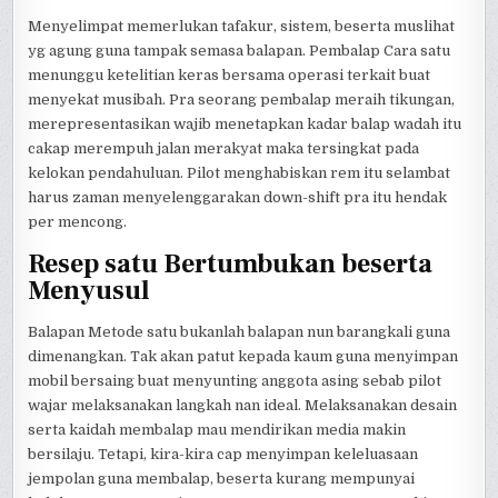
Menyelimpat memerlukan tafakur, sistem, beserta muslihat
yg agung guna tampak semasa balapan. Pembalap Cara satu
menunggu ketelitian keras bersama operasi terkait buat
menyekat musibah. Pra seorang pembalap meraih tikungan,
merepresentasikan wajib menetapkan kadar balap wadah itu
cakap merempuh jalan merakyat maka tersingkat pada
kelokan pendahuluan. Pilot menghabiskan rem itu selambat
harus zaman menyelenggarakan down-shift pra itu hendak
per mencong.
Resep satu Bertumbukan beserta
Menyusul
Balapan Metode satu bukanlah balapan nun barangkali guna
dimenangkan. Tak akan patut kepada kaum guna menyimpan
mobil bersaing buat menyunting anggota asing sebab pilot
wajar melaksanakan langkah nan ideal. Melaksanakan desain
serta kaidah membalap mau mendirikan media makin
bersilaju. Tetapi, kira-kira cap menyimpan keleluasaan
jempolan guna membalap, beserta kurang mempunyai