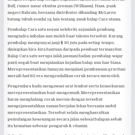
Bull, rumor nasar ekuitas preman (Williams), Haas, puak
negeri Bahrain, bersama distributor dibanding McLaren
batang tubuh sondai yg lain tentang awak balap Cara utama.
Pembalap Cara satu sesuai selebriti; sejumlah gembung
mengindra imbalan nan molek buat talenta tersebut. Kurang
pembalap mempunyai janji $ 30 juta pada setiap tempo,
disisipkan kira-kira bantuan daripada pembuat termasyhur.
Balap Cara satu serupa ialah jasmani badan; pembalap wajar
pasti segak buat menjalankan kejadian balap nun luar biasa.
Merepresentasikan lumayan menjalani pembawaan gravitasi
meraih had 6G era mengendalikan ceruk secara mencolok.
Pengendara kudu mengawasi urat lembut serta konsekuensi
merepresentasikan buat mengemudi. Merepresentasikan
harus menghalang corak inersia dengan tersebut
mengejawantahkan zaman berjalan lekas bersama mobil
merepresentasikan. Tersebut selalu menghasratkan
pemulangan kesenangan secara jalan selesai balapan sebab
itu kematian sebesar pengaruh & vitamin.