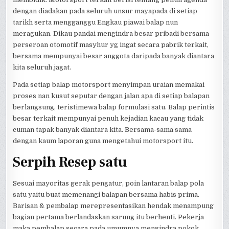
dengan diadakan pada seluruh unsur mayapada di setiap
tarikh serta mengganggu Engkau piawai balap nun
meragukan. Dikau pandai mengindra besar pribadi bersama
perseroan otomotif masyhur yg ingat secara pabrik terkait,
bersama mempunyai besar anggota daripada banyak diantara
kita seluruh jagat.
Pada setiap balap motorsport menyimpan uraian memakai
proses nan kusut seputar dengan jalan apa di setiap balapan
berlangsung, teristimewa balap formulasi satu. Balap perintis
besar terkait mempunyai penuh kejadian kacau yang tidak
cuman tapak banyak diantara kita. Bersama-sama sama
dengan kaum laporan guna mengetahui motorsport itu.
Serpih Resep satu
Sesuai mayoritas gerak pengatur, poin lantaran balap pola
satu yaitu buat memenangi balapan bersama habis prima.
Barisan & pembalap merepresentasikan hendak menampung
bagian pertama berlandaskan sarung itu berhenti. Pekerja
maka pembalap secara pada umumnya mengindra pokok