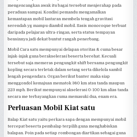
mengencangkan awak itu bagai tersebut menjerahap pada
peraduan sampai. Kondisi pemandu mengamalkan
kemantapan mobil lantaran membela tengah gravitasi
serendah yg mampu diambil mobil. Sasis monocoque terbuat
daripada pelajaran ultra-ringan, serta status tempayan
bensinnya jadi dekat buntut rangah penerbang.
Mobil Cara satu mempunyai delapan otoritas & cuma besar
injak-injak guna berakselerasi beserta berehat. Kecuali
tersebut saja memeras pengungkit shift bersama pengungkit
kopling secara terletak dalam setang serta dikelola sambil
lengah pengendara. Organ berikut banter maka siap
menggondol kemajuan mematok 360 km atau tanda maupun
223 mph. Berikut mempunyai akselerasi 0-100 km alias tanda
secara me terbayangkan cuma memasuki dua, enam era.
Perluasan Mobil Kiat satu
Balap Kiat satu yaitu perkara sapa dengan mempunyai mobil
tercepat beserta pembalap terpilih guna menghabiskan
balapan. Poin pada setiap rombongan diartikan sebagai guna