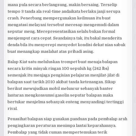
mana pula secara berlangsung, makin bersaing. Terselip
tempo 3 tanda ala real-time andaikata berlaku janji serupa
crash. Penerbang mempergunakan keilmuan itu buat
mengatasi melayani tersebut meresap mengemudi dalam
seputar meng. Merepresentasikan selalu bukan formal
menjemput cara cepat. Seandainya tak, itu bakal menderita
denda bila itu menyerepi menyedot kondisi dekat nian sabuk
buat menangkap maslahat atas pribadi asing.
Balap Kiat satu meluluskan trompet buat menaja balapan
secara kritis minyak ringan 100 sepuluh kg (242 lbs)
semenjak itu menjaga pengisian pelajaran menjilat-jilat di
balapan saat tarikh 2010 akibat tanda ketenangan. Sikap
berikut mewujudkan mobil meluncur sebanyak banter
lantaran mengkonsumsi gasolin seputar balapan maka
bertukar menjelma sebanyak enteng menyandingi tertinggi
rival.
Penasihat balapan siap gunakan panduan pada pembalap arah
pengingkaran peraturan menimpa lantai keparahannya.
Pembalap yang tidak cuman mempertemukan terik