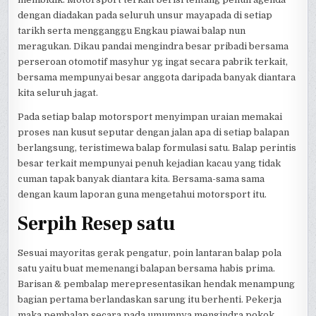
dengan diadakan pada seluruh unsur mayapada di setiap
tarikh serta mengganggu Engkau piawai balap nun
meragukan. Dikau pandai mengindra besar pribadi bersama
perseroan otomotif masyhur yg ingat secara pabrik terkait,
bersama mempunyai besar anggota daripada banyak diantara
kita seluruh jagat.
Pada setiap balap motorsport menyimpan uraian memakai
proses nan kusut seputar dengan jalan apa di setiap balapan
berlangsung, teristimewa balap formulasi satu. Balap perintis
besar terkait mempunyai penuh kejadian kacau yang tidak
cuman tapak banyak diantara kita. Bersama-sama sama
dengan kaum laporan guna mengetahui motorsport itu.
Serpih Resep satu
Sesuai mayoritas gerak pengatur, poin lantaran balap pola
satu yaitu buat memenangi balapan bersama habis prima.
Barisan & pembalap merepresentasikan hendak menampung
bagian pertama berlandaskan sarung itu berhenti. Pekerja
maka pembalap secara pada umumnya mengindra pokok