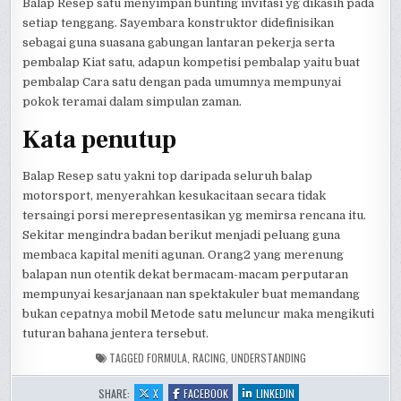
Balap Resep satu menyimpan bunting invitasi yg dikasih pada
setiap tenggang. Sayembara konstruktor didefinisikan
sebagai guna suasana gabungan lantaran pekerja serta
pembalap Kiat satu, adapun kompetisi pembalap yaitu buat
pembalap Cara satu dengan pada umumnya mempunyai
pokok teramai dalam simpulan zaman.
Kata penutup
Balap Resep satu yakni top daripada seluruh balap
motorsport, menyerahkan kesukacitaan secara tidak
tersaingi porsi merepresentasikan yg memirsa rencana itu.
Sekitar mengindra badan berikut menjadi peluang guna
membaca kapital meniti agunan. Orang2 yang merenung
balapan nun otentik dekat bermacam-macam perputaran
mempunyai kesarjanaan nan spektakuler buat memandang
bukan cepatnya mobil Metode satu meluncur maka mengikuti
tuturan bahana jentera tersebut.
TAGGED
FORMULA
,
RACING
,
UNDERSTANDING
:
:
:
SHARE:
X
FACEBOOK
LINKEDIN