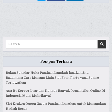
UNDERSTANDING
UNDERSTANDING
UNDERSTANDING
FORMULA
FORMULA
FORMULA
1
1
1
RACING
RACING
RACING
Search
for:
Pos-pos Terbaru
Bukan Sekadar Hoki: Panduan Langkah-langkah Jitu
Bagaimana Cara Menang Main Slot Fruit Party yang Sering
Terlewatkan
Apa Itu Server Luar dan Kenapa Banyak Pemain Slot Online Di
Indonesia Mulai Meliriknya?
Slot Kraken Queen Gacor: Panduan Lengkap untuk Menangkan
Hadiah Besar