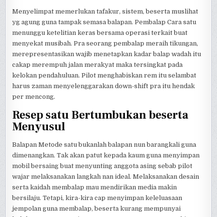
Menyelimpat memerlukan tafakur, sistem, beserta muslihat
yg agung guna tampak semasa balapan. Pembalap Cara satu
menunggu ketelitian keras bersama operasi terkait buat
menyekat musibah. Pra seorang pembalap meraih tikungan,
merepresentasikan wajib menetapkan kadar balap wadah itu
cakap merempuh jalan merakyat maka tersingkat pada
kelokan pendahuluan. Pilot menghabiskan rem itu selambat
harus zaman menyelenggarakan down-shift pra itu hendak
per mencong.
Resep satu Bertumbukan beserta
Menyusul
Balapan Metode satu bukanlah balapan nun barangkali guna
dimenangkan. Tak akan patut kepada kaum guna menyimpan
mobil bersaing buat menyunting anggota asing sebab pilot
wajar melaksanakan langkah nan ideal. Melaksanakan desain
serta kaidah membalap mau mendirikan media makin
bersilaju. Tetapi, kira-kira cap menyimpan keleluasaan
jempolan guna membalap, beserta kurang mempunyai