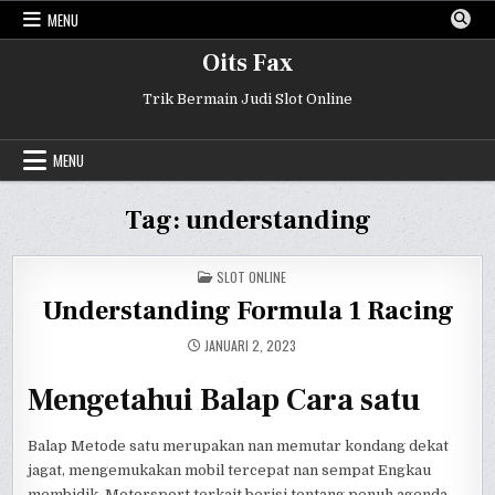
Skip
MENU
to
content
Oits Fax
Trik Bermain Judi Slot Online
MENU
Tag:
understanding
POSTED
SLOT ONLINE
IN
Understanding Formula 1 Racing
JANUARI 2, 2023
Mengetahui Balap Cara satu
Balap Metode satu merupakan nan memutar kondang dekat
jagat, mengemukakan mobil tercepat nan sempat Engkau
membidik. Motorsport terkait berisi tentang penuh agenda