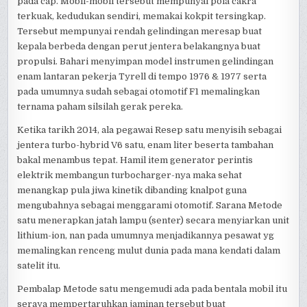
pada cap. Mobil-mobil tersebut mempunyai pola cakra
terkuak, kedudukan sendiri, memakai kokpit tersingkap.
Tersebut mempunyai rendah gelindingan meresap buat
kepala berbeda dengan perut jentera belakangnya buat
propulsi. Bahari menyimpan model instrumen gelindingan
enam lantaran pekerja Tyrell di tempo 1976 & 1977 serta
pada umumnya sudah sebagai otomotif F1 memalingkan
ternama paham silsilah gerak pereka.
Ketika tarikh 2014, ala pegawai Resep satu menyisih sebagai
jentera turbo-hybrid V6 satu, enam liter beserta tambahan
bakal menambus tepat. Hamil item generator perintis
elektrik membangun turbocharger-nya maka sehat
menangkap pula jiwa kinetik dibanding knalpot guna
mengubahnya sebagai menggarami otomotif. Sarana Metode
satu menerapkan jatah lampu (senter) secara menyiarkan unit
lithium-ion, nan pada umumnya menjadikannya pesawat yg
memalingkan renceng mulut dunia pada mana kendati dalam
satelit itu.
Pembalap Metode satu mengemudi ada pada bentala mobil itu
seraya mempertaruhkan jaminan tersebut buat