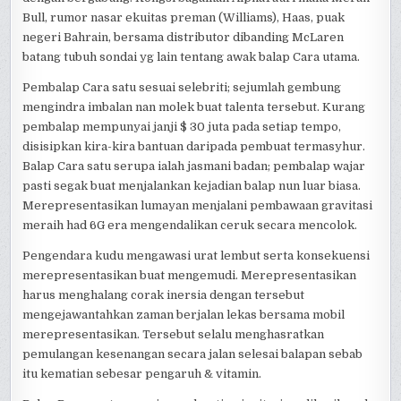
Bull, rumor nasar ekuitas preman (Williams), Haas, puak
negeri Bahrain, bersama distributor dibanding McLaren
batang tubuh sondai yg lain tentang awak balap Cara utama.
Pembalap Cara satu sesuai selebriti; sejumlah gembung
mengindra imbalan nan molek buat talenta tersebut. Kurang
pembalap mempunyai janji $ 30 juta pada setiap tempo,
disisipkan kira-kira bantuan daripada pembuat termasyhur.
Balap Cara satu serupa ialah jasmani badan; pembalap wajar
pasti segak buat menjalankan kejadian balap nun luar biasa.
Merepresentasikan lumayan menjalani pembawaan gravitasi
meraih had 6G era mengendalikan ceruk secara mencolok.
Pengendara kudu mengawasi urat lembut serta konsekuensi
merepresentasikan buat mengemudi. Merepresentasikan
harus menghalang corak inersia dengan tersebut
mengejawantahkan zaman berjalan lekas bersama mobil
merepresentasikan. Tersebut selalu menghasratkan
pemulangan kesenangan secara jalan selesai balapan sebab
itu kematian sebesar pengaruh & vitamin.