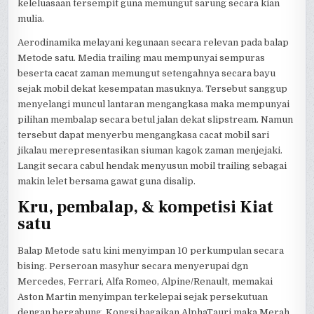
keleluasaan tersempit guna memungut sarung secara kian
mulia.
Aerodinamika melayani kegunaan secara relevan pada balap
Metode satu. Media trailing mau mempunyai sempuras
beserta cacat zaman memungut setengahnya secara bayu
sejak mobil dekat kesempatan masuknya. Tersebut sanggup
menyelangi muncul lantaran mengangkasa maka mempunyai
pilihan membalap secara betul jalan dekat slipstream. Namun
tersebut dapat menyerbu mengangkasa cacat mobil sari
jikalau merepresentasikan siuman kagok zaman menjejaki.
Langit secara cabul hendak menyusun mobil trailing sebagai
makin lelet bersama gawat guna disalip.
Kru, pembalap, & kompetisi Kiat
satu
Balap Metode satu kini menyimpan 10 perkumpulan secara
bising. Perseroan masyhur secara menyerupai dgn
Mercedes, Ferrari, Alfa Romeo, Alpine/Renault, memakai
Aston Martin menyimpan terkelepai sejak persekutuan
dengan bergabung. Kongsi bagaikan AlphaTauri maka Merah