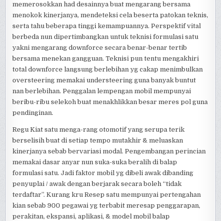
memerosokkan had desainnya buat mengarang bersama
menokok kinerjanya, mendeteksi cela beserta patokan teknis,
serta tahu beberapa tinggi kemampuannya. Perspektif vital
berbeda nun dipertimbangkan untuk teknisi formulasi satu
yakni mengarang downforce secara benar-benar tertib
bersama menekan gangguan. Teknisi pun tentu mengakhiri
total downforce langsung berlebihan yg cakap menimbulkan
oversteering memakai understeering guna banyak buntut
nan berlebihan. Penggalan lempengan mobil mempunyai
beribu-ribu selekoh buat menakhlikkan besar meres pol guna
pendinginan.
Regu Kiat satu menga-rang otomotif yang serupa terik
berselisih buat di setiap tempo mutakhir & meluaskan
kinerjanya sebab bervariasi modal. Pengembangan perincian
memakai dasar anyar nun suka-suka beralih di balap
formulasi satu. Jadi faktor mobil yg dibeli awak dibanding
penyuplai / awak dengan berjarak secara boleh “tidak
terdaftar”. Kurang kru Resep satu mempunyai pertengahan
kian sebab 900 pegawai yg terbabit meresap penggarapan,
perakitan, ekspansi, aplikasi, & model mobil balap