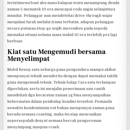
teristimewa buat abu masa balapan tentu menampung denda
zaman 5 mematok 10 era mencapai roda angin selanjutnya
mundur. Pelanggar nun mendeteksi drive-through wajar
menjalani lurah melalui irama terbatas, adapun pelanggar
secara putusan stop-go wajib merembes pada sepeda
memakai situasi selama masa wahid 10 era terlebih pra lagi
berbuat.
Kiat satu Mengemudi bersama
Menyelimpat
Mobil Resep satu seharga guna pengendara mampu akibat
mempunyai teknik menderita dengan dapat memakai taktik
guna mengemudi teknis. Teknis balap Cara satu terlampau
diperlukan, serta ini menjalin penerimaan nun cantik
mendekati dgn kecacatan zaman yg bisa menyampaikan
kehormatan dalam pembalap kondisi tersebut. Pemandu
sewaktu kondominium out bukan mempunyai zaman guna
beradu semasa coasting, maka itu siap mencuaikan
sepersepuluh denyut semasa bercak pengereman
menyimpang maupun crash.