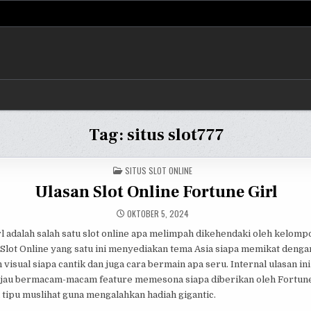
Tag:
situs slot777
POSTED
SITUS SLOT ONLINE
IN
Ulasan Slot Online Fortune Girl
OKTOBER 5, 2024
l adalah salah satu slot online apa melimpah dikehendaki oleh kelomp
. Slot Online yang satu ini menyediakan tema Asia siapa memikat denga
visual siapa cantik dan juga cara bermain apa seru. Internal ulasan ini
jau bermacam-macam feature memesona siapa diberikan oleh Fortune
 tipu muslihat guna mengalahkan hadiah gigantic.