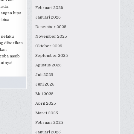
rada.
Februari 2026
Jangan lupa
Januari 2026
 bisa
Desember 2025
i pelaku
November 2025
ng diberikan
Oktober 2025
akan
September 2025
coba nasib
kutnya!
Agustus 2025
Juli 2025
Juni 2025
Mei 2025
April 2025
Maret 2025
Februari 2025
Januari 2025