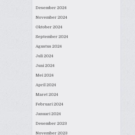
Desember 2024
November 2024
Oktober 2024
September 2024
Agustus 2024
Juli 2024
Juni 2024
Mei 2024
April 2024
Maret 2024
Februari 2024
Januari 2024
Desember 2023
November 2023