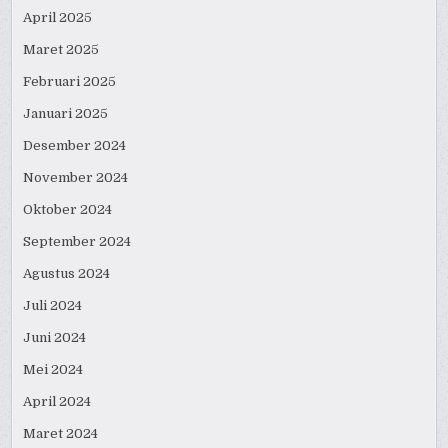
April 2025
Maret 2025
Februari 2025
Januari 2025
Desember 2024
November 2024
Oktober 2024
September 2024
Agustus 2024
Juli 2024
Juni 2024
Mei 2024
April 2024
Maret 2024