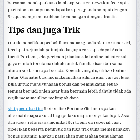
bersama mendapatkan 3 lambang Scatter. Sewaktu free spin,
partisipan mampu mendapatkan pengganda sampai dengan
5x apa mampu menaikkan kemenangan dengan drastis.
Tips dan juga Trik
Untuk menaikkan probabilitas menang pada slot Fortune Girl,
terdapat sejumlah petunjuk dan juga cara apa dapat Anda
turuti.Pertama, eksperimen jalankan slot online ini internal
gaya contoh terutama dahulu untuk familiarisasi bersama
aturan serta ciri apa berada. Kecuali yang itu, utilize feature
Putar Otomatis bagi memaksimalkan giliran gim. Jangan lupa
pula untuk menggunakan bonus dan peningkatan sebab
tempat berjudi onlen agar bisa bermain lebih dahulu tidak ada
wajib memunculkan melimpah dana.
slot gacor hari ini
Slot on line Fortune Girl merupakan
alternatif siapa akurat bagi pelaku siapa menyukai topik Asia
dan juga grafis siapa memikat.Serta ciri-ciri spesial yang
diberikan beserta petunjuk dan juga trik guna memenangkan
bonus gigantic, Engkau pasti akan merasakan pengalaman