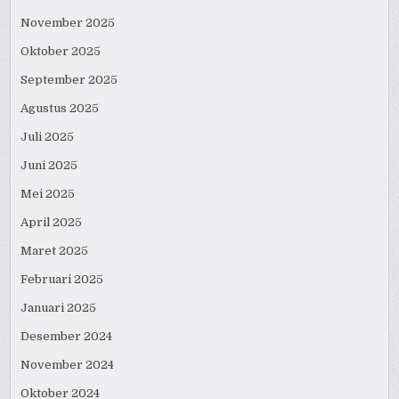
November 2025
Oktober 2025
September 2025
Agustus 2025
Juli 2025
Juni 2025
Mei 2025
April 2025
Maret 2025
Februari 2025
Januari 2025
Desember 2024
November 2024
Oktober 2024