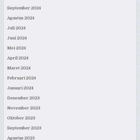
September 2024
Agustus 2024
Juli 2024
Juni 2024
Mei 2024
April 2024
Maret 2024
Februari 2024
Januari 2024
Desember 2023
November 2023
Oktober 2023
September 2023
Agustus 2023