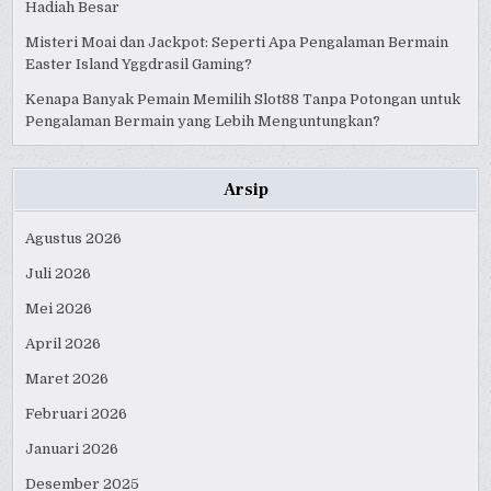
Hadiah Besar
Misteri Moai dan Jackpot: Seperti Apa Pengalaman Bermain
Easter Island Yggdrasil Gaming?
Kenapa Banyak Pemain Memilih Slot88 Tanpa Potongan untuk
Pengalaman Bermain yang Lebih Menguntungkan?
Arsip
Agustus 2026
Juli 2026
Mei 2026
April 2026
Maret 2026
Februari 2026
Januari 2026
Desember 2025