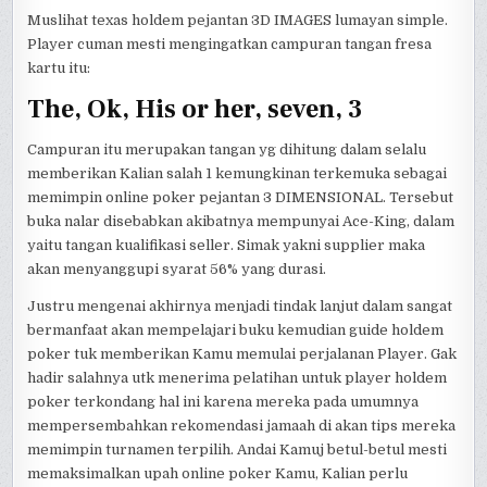
Muslihat texas holdem pejantan 3D IMAGES lumayan simple.
Player cuman mesti mengingatkan campuran tangan fresa
kartu itu:
The, Ok, His or her, seven, 3
Campuran itu merupakan tangan yg dihitung dalam selalu
memberikan Kalian salah 1 kemungkinan terkemuka sebagai
memimpin online poker pejantan 3 DIMENSIONAL. Tersebut
buka nalar disebabkan akibatnya mempunyai Ace-King, dalam
yaitu tangan kualifikasi seller. Simak yakni supplier maka
akan menyanggupi syarat 56% yang durasi.
Justru mengenai akhirnya menjadi tindak lanjut dalam sangat
bermanfaat akan mempelajari buku kemudian guide holdem
poker tuk memberikan Kamu memulai perjalanan Player. Gak
hadir salahnya utk menerima pelatihan untuk player holdem
poker terkondang hal ini karena mereka pada umumnya
mempersembahkan rekomendasi jamaah di akan tips mereka
memimpin turnamen terpilih. Andai Kamuj betul-betul mesti
memaksimalkan upah online poker Kamu, Kalian perlu