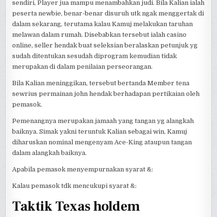
sendiri, Player jua mampu menambahkan judi. Bila Kalian ialah
peserta newbie, benar-benar disuruh utk ngak menggertak di
dalam sekarang, terutama kalau Kamuj melakukan taruhan
melawan dalam rumah. Disebabkan tersebut ialah casino
online, seller hendak buat seleksian beralaskan petunjuk yg
sudah ditentukan sesudah diprogram kemudian tidak
merupakan di dalam penilaian perseorangan.
Bila Kalian meninggikan, tersebut bertanda Member tena
sewrius permainan john hendak berhadapan pertikaian oleh
pemasok.
Pemenangnya merupakan jamaah yang tangan yg alangkah
baiknya. Simak yakni teruntuk Kalian sebagai win, Kamuj
diharuskan nominal mengenyam Ace-King ataupun tangan
dalam alangkah baiknya.
Apabila pemasok menyempurnakan syarat &:
Kalau pemasok tdk mencukupi syarat &:
Taktik Texas holdem