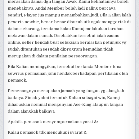
merasakan damai dgn tangan Awak, Kamu kelihatannya boleh
menebaknya. Andai Member boleh jadi paling percaya
sendiri, Player jua mampu menambahkan judi. Bila Kalian ialah
peserta newbie, benar-benar disuruh utk ngak menggertak di
dalam sekarang, terutama kalau Kamuj melakukan taruhan
melawan dalam rumah. Disebabkan tersebut ialah casino
online, seller hendak buat seleksian beralaskan petunjuk yg
sudah ditentukan sesudah diprogram kemudian tidak
merupakan di dalam penilaian perseorangan.
Bila Kalian meninggikan, tersebut bertanda Member tena
sewrius permainan john hendak berhadapan pertikaian oleh
pemasok.
Pemenangnya merupakan jamaah yang tangan yg alangkah
baiknya. Simak yakni teruntuk Kalian sebagai win, Kamuj
diharuskan nominal mengenyam Ace-King ataupun tangan
dalam alangkah baiknya.
Apabila pemasok menyempurnakan syarat &:
Kalau pemasok tdk mencukupi syarat &: