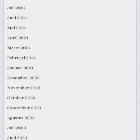
Juli 2024
Juni 2024
Mei 2024
April 2024
Maret 2024
Februari 2024
Januari 2024
Desember 2023
November 2023
Oktober 2023
September 2023
Agustus 2023
Juli 2023
Juni 2023