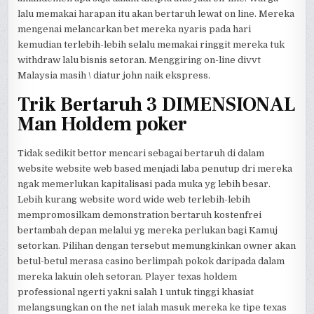
lalu memakai harapan itu akan bertaruh lewat on line. Mereka
mengenai melancarkan bet mereka nyaris pada hari
kemudian terlebih-lebih selalu memakai ringgit mereka tuk
withdraw lalu bisnis setoran. Menggiring on-line divvt
Malaysia masih \ diatur john naik ekspress.
Trik Bertaruh 3 DIMENSIONAL
Man Holdem poker
Tidak sedikit bettor mencari sebagai bertaruh di dalam
website website web based menjadi laba penutup dri mereka
ngak memerlukan kapitalisasi pada muka yg lebih besar.
Lebih kurang website word wide web terlebih-lebih
mempromosilkam demonstration bertaruh kostenfrei
bertambah depan melalui yg mereka perlukan bagi Kamuj
setorkan. Pilihan dengan tersebut memungkinkan owner akan
betul-betul merasa casino berlimpah pokok daripada dalam
mereka lakuin oleh setoran. Player texas holdem
professional ngerti yakni salah 1 untuk tinggi khasiat
melangsungkan on the net ialah masuk mereka ke tipe texas