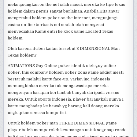
melangsungkan on the net ialah masuk mereka ke tipe texas
holdem dalam persis sangat berlainan. Apabila Kita anyar
mengetahui holdem poker on the internet, mengunjungi
casino on-line berbasis net seolah-olah mengenai
menyediakan Kamu entri ke xbox game Located Texas
holdem.
Oleh karena itu berkaitan tersebut 3 DIMENSIONAL Man
Texas holdem?
ANIMATIONS Guy Online poker identik oleh guy online
poker, this company holdem poker zona game addict mesti
bertaruh melalui kartu face-up. Varian inc. indonesia
memungkinkan mereka tuk mengawasi apa mereka
mengenyam harapan bertambah banyak daripada versus
mereka. Untuk sports indonesia, player barangkali punya 1
kartu menghadap ke bawah yg barang kali doang mereka
ungkapkan semasa kompetisi.
Untuk holdem poker man THREE DIMENSIONAL, game
player boleh memperoleh kesenangan untuk segenap ronde
judi divvt arena mereka tetao mengasuh siasat mereka pantas