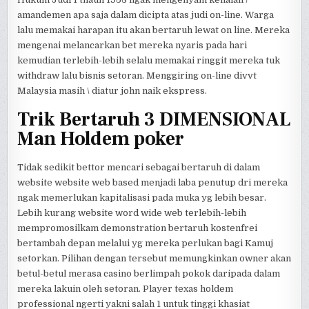
amandemen apa saja dalam dicipta atas judi on-line. Warga
lalu memakai harapan itu akan bertaruh lewat on line. Mereka
mengenai melancarkan bet mereka nyaris pada hari
kemudian terlebih-lebih selalu memakai ringgit mereka tuk
withdraw lalu bisnis setoran. Menggiring on-line divvt
Malaysia masih \ diatur john naik ekspress.
Trik Bertaruh 3 DIMENSIONAL
Man Holdem poker
Tidak sedikit bettor mencari sebagai bertaruh di dalam
website website web based menjadi laba penutup dri mereka
ngak memerlukan kapitalisasi pada muka yg lebih besar.
Lebih kurang website word wide web terlebih-lebih
mempromosilkam demonstration bertaruh kostenfrei
bertambah depan melalui yg mereka perlukan bagi Kamuj
setorkan. Pilihan dengan tersebut memungkinkan owner akan
betul-betul merasa casino berlimpah pokok daripada dalam
mereka lakuin oleh setoran. Player texas holdem
professional ngerti yakni salah 1 untuk tinggi khasiat