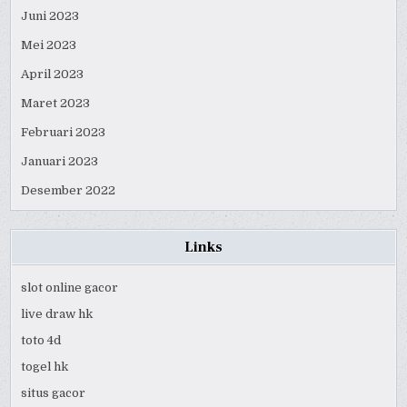
Juni 2023
Mei 2023
April 2023
Maret 2023
Februari 2023
Januari 2023
Desember 2022
Links
slot online gacor
live draw hk
toto 4d
togel hk
situs gacor