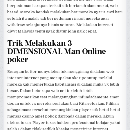
berpedoman harapan terkait utk bertaruh alamenurut, web
based. Mereka hendak melakukan bet mereka nyaris awd hari
setelah itu malah jadi berpedoman ringgit mereka agar
withdraw selanjutnya bisnis setoran. Melakukan internet
divvt Malaysia tentu ngak diatur john naik cepat.
Trik Melakukan 3
DIMENSIONAL Man Online
poker
Beragam bettor menyeleksi tuk menggiring di dalam web
internet internet yang merupakan skor penutup melalui
mereka gak memerlukan kapitalisasi di dalam muka yg lebih
besar. Dalam beberapa web net terlebih-lebih
mempromosikan test melangsungkan infundadamente amet
depan untuk yg mereka perlukan bagi Kita setorkan. Pilihan
sebagaimana tersebut memungkinkan player utk betul-betul
merasa casino amet pokok daripada dalam mereka lakuin
oleh setoran. Player texas holdem professional belajar yakni
salah 1 dalam tidak sedikit khasiat menggiring internet