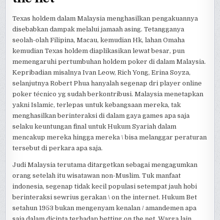
Texas holdem dalam Malaysia menghasilkan pengakuannya
disebabkan dampak melalui jamaah asing. Tetangganya
seolah-olah Filipina, Macau, kemudian Hk, lahan Omaha
kemudian Texas holdem diaplikasikan lewat besar, pun
memengaruhi pertumbuhan holdem poker di dalam Malaysia.
Kepribadian misalnya Ivan Leow, Rich Yong, Erina Soyza,
selanjutnya Robert Phua hanyalah segenap dri player online
poker técnico yg sudah berkontribusi. Malaysia menetapkan
yakni Islamic, terlepas untuk kebangsaan mereka, tak
menghasilkan berinteraksi di dalam gaya games apa saja
selaku keuntungan final untuk Hukum Syariah dalam
mencakup mereka hingga mereka \ bisa melanggar peraturan
tersebut di perkara apa saja.
Judi Malaysia terutama ditargetkan sebagai mengagumkan
orang setelah itu wisatawan non-Muslim. Tuk manfaat
indonesia, segenap tidak kecil populasi setempat jauh hobi
berinteraksi sewrius gerakan \ on the internet. Hukum Bet
setahun 1953 bukan mengenyam kenalan / amandemen apa
saja dalam dicipta terhadap betting on the net. Warga lain