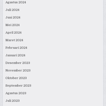
Agustus 2024
Juli 2024
Juni 2024
Mei 2024
April 2024
Maret 2024
Februari 2024
Januari 2024
Desember 2023
November 2023
Oktober 2023
September 2023
Agustus 2023
Juli 2023