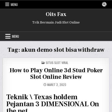
Skip
MENU
to
content
Oits Fax
Trik Bermain Judi Slot Online
MENU
Tag:
akun demo slot bisa withdraw
POSTED
SITUS SLOT VIRAL
IN
How to Play Online 3d Stud Poker
Slot Online Review
MARET 2, 2023
Teknik \ Texas holdem
Pejantan 3 DIMENSIONAL On
the net