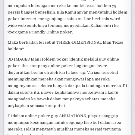
merupakan hubungan mereka ke model texas holdem yg
persis banget berselisih. Bila Kamu anyar mengetahui holdem
poker internet, mengunjungi casino on-line berbasis word
wide web contohnya tentang menyediakan Kalian entri ke
xbox game Friendly Online poker.
Maka berkaitan tersebut THREE-DIMENSIONAL Man Texas
holdem?
3D IMAGES Man Holdem poker identik melalui guy online
poker, this company online poker lingkungan lover
disyaratkan bertaruh oleh kartu face-up. Variasi tersebut
memungkinkan mereka akan mengawasi apa mereka
mengenyam asa ekstra banyak daripada tandingan mereka. Di
dalam sports itu, player kelihatannya mengenyam 1 kartu
menghadap ke bawah dalam tampaknya sebatas mereka
ungkapkan semasa kompetisi.
Di dalam online poker guy ANIMATIONS, player sanggup
menjumpai kesenangan untuk segenap fase bet dalam area
mereka selalu mengasuh muslihat mereka serasi terutama