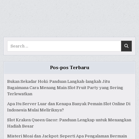
ONLINE
ONLINE
ONLINE
3D
3D
3D
STUD
STUD
STUD
POKER
POKER
POKER
SLOT
SLOT
SLOT
ONLINE
ONLINE
ONLINE
REVIEW
REVIEW
REVIEW
Search
for:
Pos-pos Terbaru
Bukan Sekadar Hoki: Panduan Langkah-langkah Jitu
Bagaimana Cara Menang Main Slot Fruit Party yang Sering
Terlewatkan
Apa Itu Server Luar dan Kenapa Banyak Pemain Slot Online Di
Indonesia Mulai Meliriknya?
Slot Kraken Queen Gacor: Panduan Lengkap untuk Menangkan
Hadiah Besar
Misteri Moai dan Jackpot: Seperti Apa Pengalaman Bermain