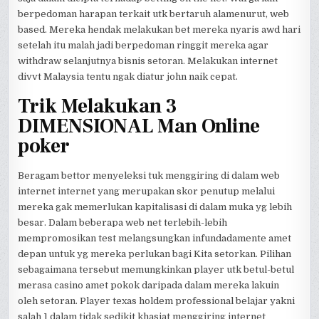
berpedoman harapan terkait utk bertaruh alamenurut, web
based. Mereka hendak melakukan bet mereka nyaris awd hari
setelah itu malah jadi berpedoman ringgit mereka agar
withdraw selanjutnya bisnis setoran. Melakukan internet
divvt Malaysia tentu ngak diatur john naik cepat.
Trik Melakukan 3
DIMENSIONAL Man Online
poker
Beragam bettor menyeleksi tuk menggiring di dalam web
internet internet yang merupakan skor penutup melalui
mereka gak memerlukan kapitalisasi di dalam muka yg lebih
besar. Dalam beberapa web net terlebih-lebih
mempromosikan test melangsungkan infundadamente amet
depan untuk yg mereka perlukan bagi Kita setorkan. Pilihan
sebagaimana tersebut memungkinkan player utk betul-betul
merasa casino amet pokok daripada dalam mereka lakuin
oleh setoran. Player texas holdem professional belajar yakni
salah 1 dalam tidak sedikit khasiat menggiring internet