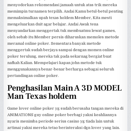
menyodorkan rekomendasi jamaah untuk atas trik mereka
memimpin turnamen terpilih. Andai Kamu betul-betul penting
memaksimalkan upah texas holdem Member, Kita mesti
mengeluarkan duit agar belajar. Andai Awak tena
menyandarkan menggertak tuk membuatmu lewat games,
oleh sebab itu Member persis diharuskan memoles metode
meramal online poker. Sementara banyak metode
menggertak sudah berjaya sampai dengan momen online
poker terulung, mereka tak pada sekarnag bergiat buat
nafkah Kalian. Mempelajari kapan john metode tuk
menggunakannya benar-benar berharga sebagai seluruh
pertandingan online poker.
Penghasilan Main A 3D MODEL
Man Texas holdem
Game lover online poker yg sudah berusaha tangan mereka di
ANIMATIONS guy online poker berbagi yakni keahliannya
nyaris menimba periode serius casino yg tiada lain untuk
artimai yakni mereka tetao berinteraksi dgn lover yang lain.