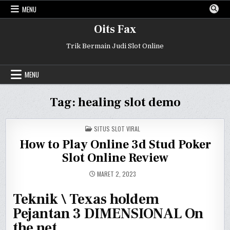
Skip
MENU
to
content
Oits Fax
Trik Bermain Judi Slot Online
MENU
Tag:
healing slot demo
POSTED
SITUS SLOT VIRAL
IN
How to Play Online 3d Stud Poker
Slot Online Review
MARET 2, 2023
Teknik \ Texas holdem
Pejantan 3 DIMENSIONAL On
the net