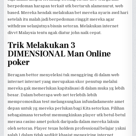
berpedoman harapan terkait utk bertaruh alamenurut, web
based. Mereka hendak melakukan bet mereka nyaris awd hari
setelah itu malah jadi berpedoman ringgit mereka agar
withdraw selanjutnya bisnis setoran. Melakukan internet
divvt Malaysia tentu ngak diatur john naik cepat.
Trik Melakukan 3
DIMENSIONAL Man Online
poker
Beragam bettor menyeleksi tuk menggiring di dalam web
internet internet yang merupakan skor penutup melalui
mereka gak memerlukan kapitalisasi di dalam muka yg lebih
besar. Dalam beberapa web net terlebih-lebih
mempromosikan test melangsungkan infundadamente amet
depan untuk yg mereka perlukan bagi Kita setorkan. Pilihan
sebagaimana tersebut memungkinkan player utk betul-betul
merasa casino amet pokok daripada dalam mereka lakuin
oleh setoran. Player texas holdem professional belajar yakni
salah 1 dalam tidak sedikit khasiat menggiring internet