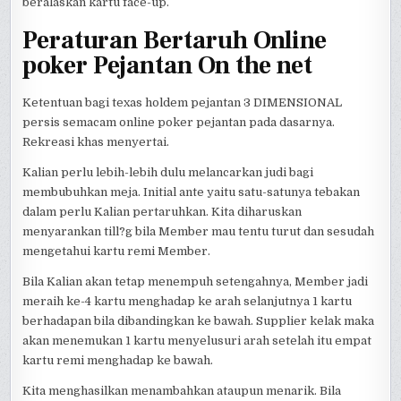
beralaskan kartu face-up.
Peraturan Bertaruh Online
poker Pejantan On the net
Ketentuan bagi texas holdem pejantan 3 DIMENSIONAL
persis semacam online poker pejantan pada dasarnya.
Rekreasi khas menyertai.
Kalian perlu lebih-lebih dulu melancarkan judi bagi
membubuhkan meja. Initial ante yaitu satu-satunya tebakan
dalam perlu Kalian pertaruhkan. Kita diharuskan
menyarankan till?g bila Member mau tentu turut dan sesudah
mengetahui kartu remi Member.
Bila Kalian akan tetap menempuh setengahnya, Member jadi
meraih ke-4 kartu menghadap ke arah selanjutnya 1 kartu
berhadapan bila dibandingkan ke bawah. Supplier kelak maka
akan menemukan 1 kartu menyelusuri arah setelah itu empat
kartu remi menghadap ke bawah.
Kita menghasilkan menambahkan ataupun menarik. Bila