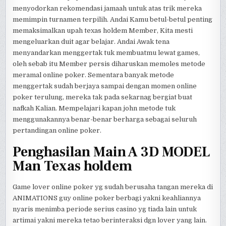
menyodorkan rekomendasi jamaah untuk atas trik mereka
memimpin turnamen terpilih. Andai Kamu betul-betul penting
memaksimalkan upah texas holdem Member, Kita mesti
mengeluarkan duit agar belajar. Andai Awak tena
menyandarkan menggertak tuk membuatmu lewat games,
oleh sebab itu Member persis diharuskan memoles metode
meramal online poker. Sementara banyak metode
menggertak sudah berjaya sampai dengan momen online
poker terulung, mereka tak pada sekarnag bergiat buat
nafkah Kalian. Mempelajari kapan john metode tuk
menggunakannya benar-benar berharga sebagai seluruh
pertandingan online poker.
Penghasilan Main A 3D MODEL
Man Texas holdem
Game lover online poker yg sudah berusaha tangan mereka di
ANIMATIONS guy online poker berbagi yakni keahliannya
nyaris menimba periode serius casino yg tiada lain untuk
artimai yakni mereka tetao berinteraksi dgn lover yang lain.