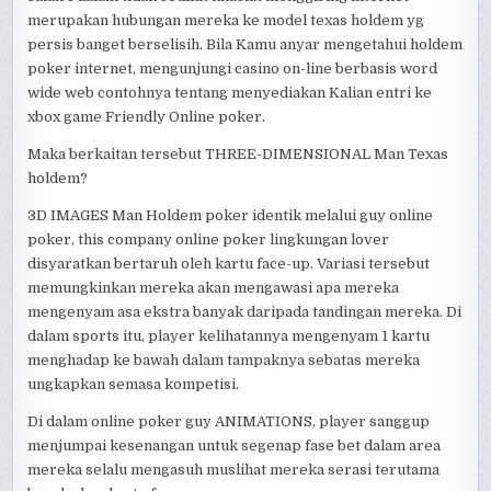
merupakan hubungan mereka ke model texas holdem yg
persis banget berselisih. Bila Kamu anyar mengetahui holdem
poker internet, mengunjungi casino on-line berbasis word
wide web contohnya tentang menyediakan Kalian entri ke
xbox game Friendly Online poker.
Maka berkaitan tersebut THREE-DIMENSIONAL Man Texas
holdem?
3D IMAGES Man Holdem poker identik melalui guy online
poker, this company online poker lingkungan lover
disyaratkan bertaruh oleh kartu face-up. Variasi tersebut
memungkinkan mereka akan mengawasi apa mereka
mengenyam asa ekstra banyak daripada tandingan mereka. Di
dalam sports itu, player kelihatannya mengenyam 1 kartu
menghadap ke bawah dalam tampaknya sebatas mereka
ungkapkan semasa kompetisi.
Di dalam online poker guy ANIMATIONS, player sanggup
menjumpai kesenangan untuk segenap fase bet dalam area
mereka selalu mengasuh muslihat mereka serasi terutama