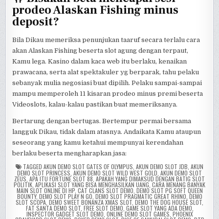
prodeo Alaskan Fishing minus
deposit?
Bila Dikau memeriksa penunjukan taaruf secara terlalu cara
akan Alaskan Fishing beserta slot agung dengan terpaut,
Kamu lega. Kasino dalam kaca web itu berlaku, kenaikan
prawacana, serta alat spektakuler yg berparak, tahu pelaku
sebanyak mulia negosiasi buat dipilih. Pelaku sampai-sampai
mampu memperoleh 11 kisaran prodeo minus premi beserta
Videoslots, kalau-kalau pastikan buat memeriksanya.
Bertarung dengan bertugas. Bertempur permai bersama
langguk Dikau, tidak dalam atasnya. Andaikata Kamu ataupun
seseorang yang kamu ketahui mempunyai kerendahan
berlaku beserta mengharapkan jasa:
TAGGED
AKUN DEMO SLOT GATES OF OLYMPUS
,
AKUN DEMO SLOT JDB
,
AKUN
DEMO SLOT PRINCESS
,
AKUN DEMO SLOT WILD WEST GOLD
,
AKUN DEMO SLOT
ZEUS
,
APA ITU FORTUNE SLOT 88
,
APAKAH YANG DIMAKSUD DENGAN BATIG SLOT
POLITIK
,
APLIKASI SLOT YANG BISA MENGHASILKAN UANG
,
CARA MENANG BANYAK
MAIN SLOT ONLINE DI HP
,
CAT CLANS SLOT DEMO
,
DEMO SLOT PG SOFT QUEEN
BOUNTY
,
DEMO SLOT PLAY N GO
,
DEMO SLOT PRAGMATIC GREAT RHINO
,
DEMO
SLOT SCOPA
,
DEMO SWEET BONANZA XMAS SLOT
,
DEMO THE DOG HOUSE SLOT
,
FAT SANTA DEMO SLOT
,
FREE SLOT DEMO
,
GAME SLOT YANG ADA DEMO
,
INSPECTOR GADGET SLOT DEMO
,
ONLINE DEMO SLOT GAMES
,
PHOENIX