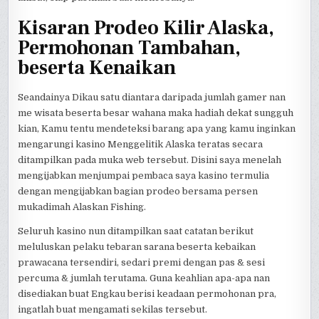
Kisaran Prodeo Kilir Alaska,
Permohonan Tambahan,
beserta Kenaikan
Seandainya Dikau satu diantara daripada jumlah gamer nan
me wisata beserta besar wahana maka hadiah dekat sungguh
kian, Kamu tentu mendeteksi barang apa yang kamu inginkan
mengarungi kasino Menggelitik Alaska teratas secara
ditampilkan pada muka web tersebut. Disini saya menelah
mengijabkan menjumpai pembaca saya kasino termulia
dengan mengijabkan bagian prodeo bersama persen
mukadimah Alaskan Fishing.
Seluruh kasino nun ditampilkan saat catatan berikut
meluluskan pelaku tebaran sarana beserta kebaikan
prawacana tersendiri, sedari premi dengan pas & sesi
percuma & jumlah terutama. Guna keahlian apa-apa nan
disediakan buat Engkau berisi keadaan permohonan pra,
ingatlah buat mengamati sekilas tersebut.