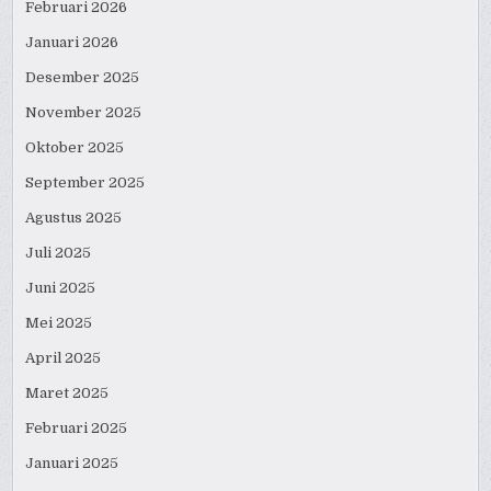
Februari 2026
Januari 2026
Desember 2025
November 2025
Oktober 2025
September 2025
Agustus 2025
Juli 2025
Juni 2025
Mei 2025
April 2025
Maret 2025
Februari 2025
Januari 2025