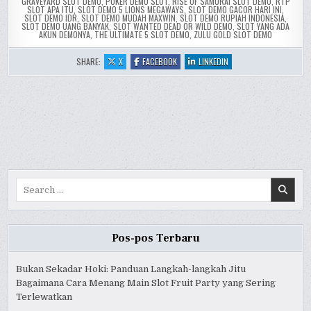
GRAVEYARD SLOT DEMO
,
POKER DEMO SLOT
,
RISE OF SAMURAI SLOT DEMO
,
RTP
SLOT APA ITU
,
SLOT DEMO 5 LIONS MEGAWAYS
,
SLOT DEMO GACOR HARI INI
,
SLOT DEMO IDR
,
SLOT DEMO MUDAH MAXWIN
,
SLOT DEMO RUPIAH INDONESIA
,
SLOT DEMO UANG BANYAK
,
SLOT WANTED DEAD OR WILD DEMO
,
SLOT YANG ADA
AKUN DEMONYA
,
THE ULTIMATE 5 SLOT DEMO
,
ZULU GOLD SLOT DEMO
:
:
:
SHARE:
X
FACEBOOK
LINKEDIN
ALASKAN
ALASKAN
ALASKAN
FISHING
FISHING
FISHING
SLOT
SLOT
SLOT
ONLINE
ONLINE
ONLINE
REVIEW
REVIEW
REVIEW
Search
for:
Pos-pos Terbaru
Bukan Sekadar Hoki: Panduan Langkah-langkah Jitu
Bagaimana Cara Menang Main Slot Fruit Party yang Sering
Terlewatkan