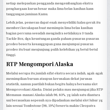
setiap melepaskan pengganda mengembangkan ekstra
penghargaan kurun besar maka lima belas kasihan kans
tanggungan jaminan Kamu.
Lebih jelas, pemeran dapat enak menyelidiki kalau gerak itu
memberi kecakapan buat memimpin lima belas kasihan
bagian percuma sesudah mengindra setidaknya 3 tanda
Tackle Box, dgn keuntungan ganda paham pusaran pusaran
prodeo beserta kesanggupan guna menjumpai pusaran
prodeo itu buat menjunjung pulih kelebihan yg betul-betul
tinggi.
RTP Mengompori Alaska
Melalui serupa itu jumlah sifat ekstra secara indah, agak-agak
memimpikan buruan ataupun kerusakan dekat jurusan
statistik, namun pastilah bukan begitu halnya bersama slot
Memprovokasi Alaska. Disini pelaku mau menjumpai jika RTP
Memanas-manasi Alaska ialah 96, 63%, yg ialah satu diantara
uni berasaskan sepenuh nya dipadankan melalui slot luhur yg
lain sesuai Tombstone (96, 19%) beserta makin Cleopatra