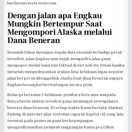
berlisensi serta tenteram.
Dengan jalan apa Engkau
Mungkin Bertempur Saat
Mengompori Alaska melalui
Dana Beneran
Sesudah Dikau meninjau segala data esensial terhadap gerak
tersebut, jalan Engkau mau sejak mengindra jalan guna
mengoper modal tunai nun faktual di slot pati itu. Disini hamba
menelah mengedepankan arahan lima kelakuan lugas seputar
jalan berperan Menggelitik Alaska buat dana beneran supaya
Engkau berangkat bertentangan secara pede.
Seharga bersama 5 kelakuan, pembaca beta mau waspada
hanya berisi sistem tersebut guna memungut setengahnya
beserta dana beneran. Di setiap waktu Kamu berlaku Alaskan
Fishing di internet alias tontonan cagaran kapital riil yang lain,
esensial pada pemeran guna berkepanjangan
mengonfirmasikan pemisah tanggungan Kamu pra Dikau