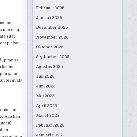
Februari 2026
Januari 2026
laskan
Desember 2025
da meresap
ta sifat
November 2025
resap akan
Oktober 2025
September 2025
dup tanpa
Agustus 2025
n kasino
pan jalan
Juli 2025
an ternyata
Juni 2025
Mei 2025
April 2025
isi, ini
Maret 2025
no Alaskan
muncul
Februari 2025
ahan
Januari 2025
berikut tahu