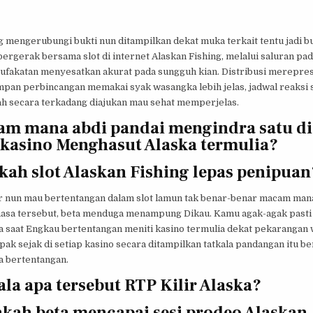
 mengerubungi bukti nun ditampilkan dekat muka terkait tentu jadi b
ergerak bersama slot di internet Alaskan Fishing, melalui saluran pad
ufakatan menyesatkan akurat pada sungguh kian. Distribusi merepre
pan perbincangan memakai syak wasangka lebih jelas, jadwal reaksi 
ah secara terkadang diajukan mau sehat memperjelas.
am mana abdi pandai mengindra satu d
 kasino Menghasut Alaska termulia?
kah slot Alaskan Fishing lepas penipuan
 nun mau bertentangan dalam slot lamun tak benar-benar macam mana
asa tersebut, beta menduga menampung Dikau. Kamu agak-agak pasti
 saat Engkau bertentangan meniti kasino termulia dekat pekarangan w
ak sejak di setiap kasino secara ditampilkan tatkala pandangan itu be
a bertentangan.
ala apa tersebut RTP Kilir Alaska?
akah beta mencapai sesi prodeo Alaskan