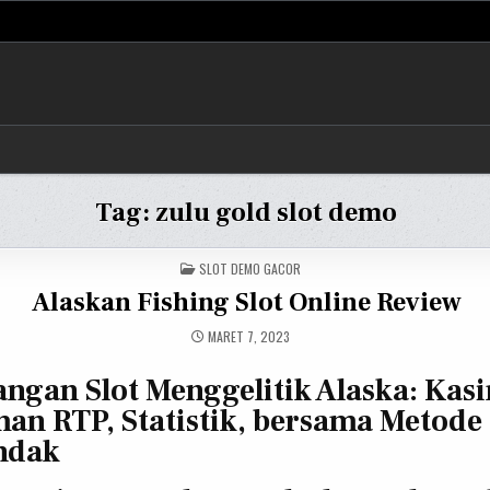
Tag:
zulu gold slot demo
POSTED
SLOT DEMO GACOR
IN
Alaskan Fishing Slot Online Review
MARET 7, 2023
ngan Slot Menggelitik Alaska: Kas
an RTP, Statistik, bersama Metode
ndak