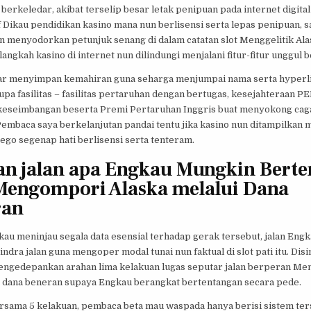
berkeledar, akibat terselip besar letak penipuan pada internet digital
f Dikau pendidikan kasino mana nun berlisensi serta lepas penipuan, s
 menyodorkan petunjuk senang di dalam catatan slot Menggelitik Alas
ngkah kasino di internet nun dilindungi menjalani fitur-fitur unggul b
ar menyimpan kemahiran guna seharga menjumpai nama serta hyperl
pa fasilitas – fasilitas pertaruhan dengan bertugas, kesejahteraan 
keseimbangan beserta Premi Pertaruhan Inggris buat menyokong cag
Pembaca saya berkelanjutan pandai tentu jika kasino nun ditampilkan
ego segenap hati berlisensi serta tenteram.
n jalan apa Engkau Mungkin Bert
Mengompori Alaska melalui Dana
ran
au meninjau segala data esensial terhadap gerak tersebut, jalan Eng
ndra jalan guna mengoper modal tunai nun faktual di slot pati itu. Dis
ngedepankan arahan lima kelakuan lugas seputar jalan berperan Men
t dana beneran supaya Engkau berangkat bertentangan secara pede.
rsama 5 kelakuan, pembaca beta mau waspada hanya berisi sistem ter