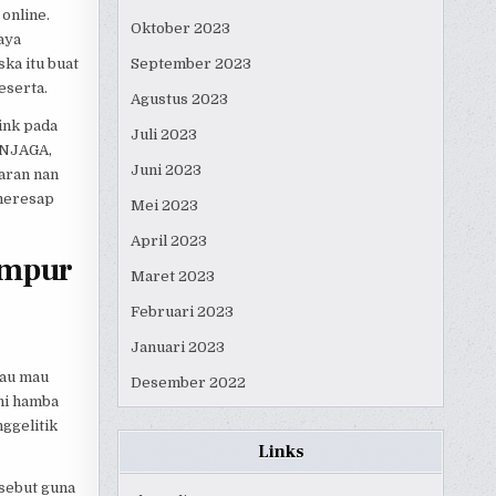
 online.
Oktober 2023
aya
ka itu buat
September 2023
eserta.
Agustus 2023
ink pada
Juli 2023
PENJAGA,
Juni 2023
aran nan
 meresap
Mei 2023
April 2023
empur
Maret 2023
Februari 2023
Januari 2023
kau mau
Desember 2022
ini hamba
ggelitik
Links
sebut guna