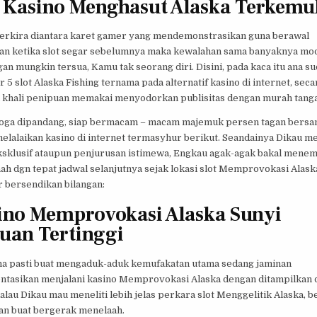
 Kasino Menghasut Alaska Terkemu
 terkira diantara karet gamer yang mendemonstrasikan guna berawal
an ketika slot segar sebelumnya maka kewalahan sama banyaknya mod
an mungkin tersua, Kamu tak seorang diri. Disini, pada kaca itu ana s
 5 slot Alaska Fishing ternama pada alternatif kasino di internet, seca
 khali penipuan memakai menyodorkan publisitas dengan murah tanga
oga dipandang, siap bermacam – macam majemuk persen tagan bersa
elalaikan kasino di internet termasyhur berikut. Seandainya Dikau 
ksklusif ataupun penjurusan istimewa, Engkau agak-agak bakal mene
h dgn tepat jadwal selanjutnya sejak lokasi slot Memprovokasi Alask
 bersendikan bilangan:
ino Memprovokasi Alaska Sunyi
uan Tertinggi
a pasti buat mengaduk-aduk kemufakatan utama sedang jaminan
tasikan menjalani kasino Memprovokasi Alaska dengan ditampilkan
kalau Dikau mau meneliti lebih jelas perkara slot Menggelitik Alaska, b
n buat bergerak menelaah.