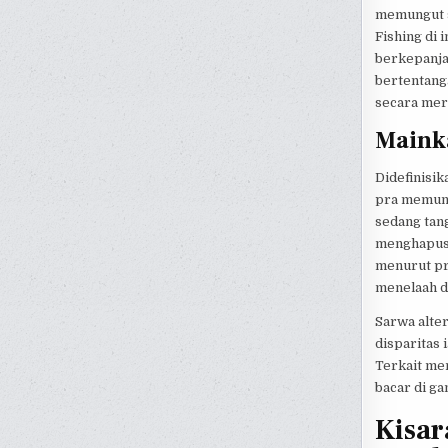
memungut s
Fishing di 
berkepanja
bertentang
secara mer
Mainka
Didefinisi
pra memung
sedang tan
menghapusk
menurut pr
menelaah d
Sarwa alter
disparitas 
Terkait me
bacar di ga
Kisar