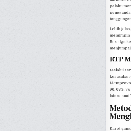
pelaku men
pengganda 
tanggungan
Lebih jela
memimpin l
Box, dgn k
menjumpai p
RTP M
Melalui ser
kerusakan d
Memprovoka
96, 63%, yg
lain sesuai
Metod
Mengh
Karet game