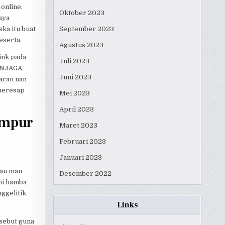
 online.
Oktober 2023
aya
ka itu buat
September 2023
eserta.
Agustus 2023
ink pada
Juli 2023
PENJAGA,
Juni 2023
aran nan
 meresap
Mei 2023
April 2023
empur
Maret 2023
Februari 2023
Januari 2023
kau mau
Desember 2022
ini hamba
ggelitik
Links
sebut guna