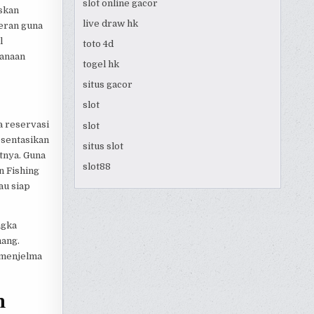
slot online gacor
skan
live draw hk
meran guna
l
toto 4d
janaan
togel hk
situs gacor
slot
a reservasi
slot
sentasikan
situs slot
tnya. Guna
slot88
 Fishing
au siap
ngka
mang.
 menjelma
n