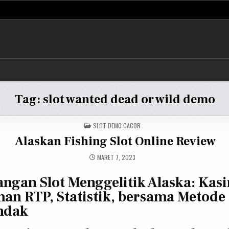
Tag:
slot wanted dead or wild demo
POSTED
SLOT DEMO GACOR
IN
Alaskan Fishing Slot Online Review
MARET 7, 2023
ngan Slot Menggelitik Alaska: Kas
an RTP, Statistik, bersama Metode
ndak