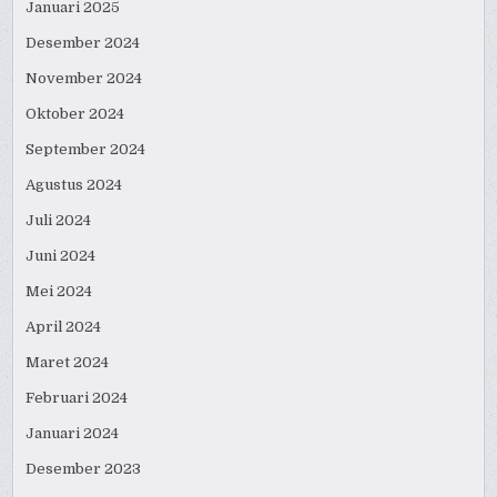
Januari 2025
Desember 2024
November 2024
Oktober 2024
September 2024
Agustus 2024
Juli 2024
Juni 2024
Mei 2024
April 2024
Maret 2024
Februari 2024
Januari 2024
Desember 2023