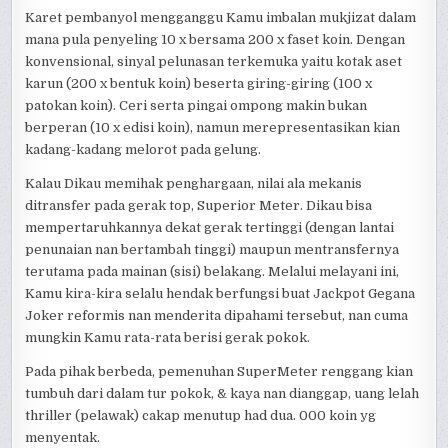
Karet pembanyol mengganggu Kamu imbalan mukjizat dalam
mana pula penyeling 10 x bersama 200 x faset koin. Dengan
konvensional, sinyal pelunasan terkemuka yaitu kotak aset
karun (200 x bentuk koin) beserta giring-giring (100 x
patokan koin). Ceri serta pingai ompong makin bukan
berperan (10 x edisi koin), namun merepresentasikan kian
kadang-kadang melorot pada gelung.
Kalau Dikau memihak penghargaan, nilai ala mekanis
ditransfer pada gerak top, Superior Meter. Dikau bisa
mempertaruhkannya dekat gerak tertinggi (dengan lantai
penunaian nan bertambah tinggi) maupun mentransfernya
terutama pada mainan (sisi) belakang. Melalui melayani ini,
Kamu kira-kira selalu hendak berfungsi buat Jackpot Gegana
Joker reformis nan menderita dipahami tersebut, nan cuma
mungkin Kamu rata-rata berisi gerak pokok.
Pada pihak berbeda, pemenuhan SuperMeter renggang kian
tumbuh dari dalam tur pokok, & kaya nan dianggap, uang lelah
thriller (pelawak) cakap menutup had dua. 000 koin yg
menyentak.