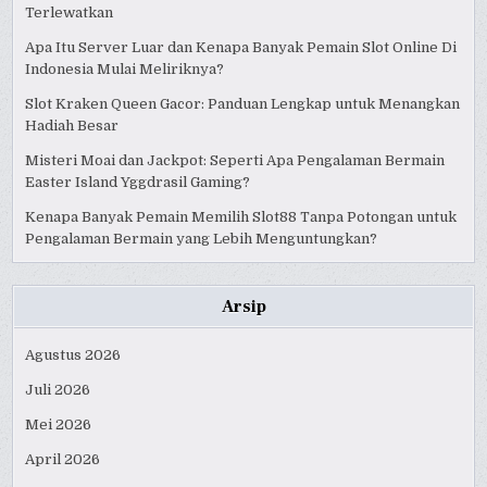
Terlewatkan
Apa Itu Server Luar dan Kenapa Banyak Pemain Slot Online Di
Indonesia Mulai Meliriknya?
Slot Kraken Queen Gacor: Panduan Lengkap untuk Menangkan
Hadiah Besar
Misteri Moai dan Jackpot: Seperti Apa Pengalaman Bermain
Easter Island Yggdrasil Gaming?
Kenapa Banyak Pemain Memilih Slot88 Tanpa Potongan untuk
Pengalaman Bermain yang Lebih Menguntungkan?
Arsip
Agustus 2026
Juli 2026
Mei 2026
April 2026