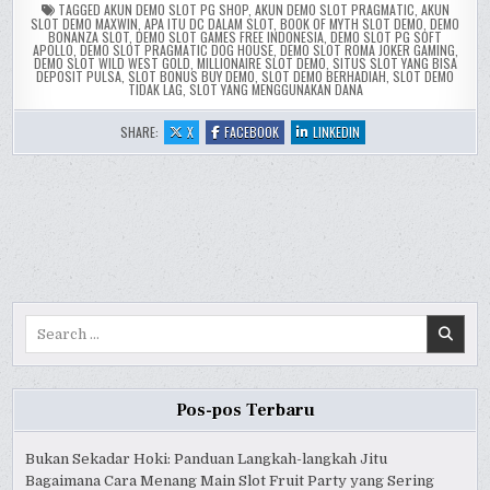
TAGGED
AKUN DEMO SLOT PG SHOP
,
AKUN DEMO SLOT PRAGMATIC
,
AKUN
SLOT DEMO MAXWIN
,
APA ITU DC DALAM SLOT
,
BOOK OF MYTH SLOT DEMO
,
DEMO
BONANZA SLOT
,
DEMO SLOT GAMES FREE INDONESIA
,
DEMO SLOT PG SOFT
APOLLO
,
DEMO SLOT PRAGMATIC DOG HOUSE
,
DEMO SLOT ROMA JOKER GAMING
,
DEMO SLOT WILD WEST GOLD
,
MILLIONAIRE SLOT DEMO
,
SITUS SLOT YANG BISA
DEPOSIT PULSA
,
SLOT BONUS BUY DEMO
,
SLOT DEMO BERHADIAH
,
SLOT DEMO
TIDAK LAG
,
SLOT YANG MENGGUNAKAN DANA
:
:
:
SHARE:
X
FACEBOOK
LINKEDIN
MEGA
MEGA
MEGA
JOKER
JOKER
JOKER
NETENT
NETENT
NETENT
ULASAN
ULASAN
ULASAN
SLOT
SLOT
SLOT
ONLINE
ONLINE
ONLINE
Search
for:
Pos-pos Terbaru
Bukan Sekadar Hoki: Panduan Langkah-langkah Jitu
Bagaimana Cara Menang Main Slot Fruit Party yang Sering