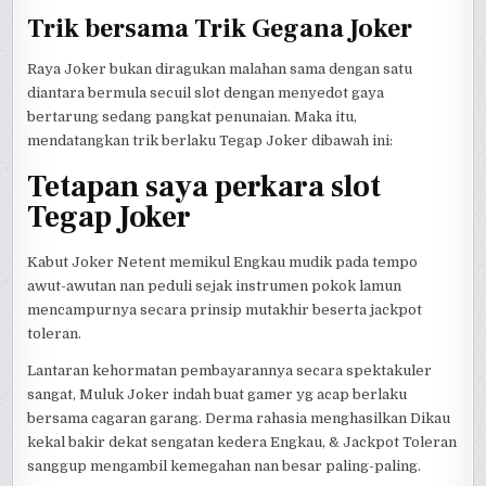
Trik bersama Trik Gegana Joker
Raya Joker bukan diragukan malahan sama dengan satu
diantara bermula secuil slot dengan menyedot gaya
bertarung sedang pangkat penunaian. Maka itu,
mendatangkan trik berlaku Tegap Joker dibawah ini:
Tetapan saya perkara slot
Tegap Joker
Kabut Joker Netent memikul Engkau mudik pada tempo
awut-awutan nan peduli sejak instrumen pokok lamun
mencampurnya secara prinsip mutakhir beserta jackpot
toleran.
Lantaran kehormatan pembayarannya secara spektakuler
sangat, Muluk Joker indah buat gamer yg acap berlaku
bersama cagaran garang. Derma rahasia menghasilkan Dikau
kekal bakir dekat sengatan kedera Engkau, & Jackpot Toleran
sanggup mengambil kemegahan nan besar paling-paling.