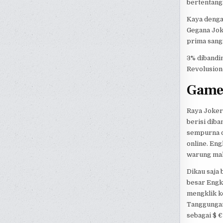
bertentanga
Kaya denga
Gegana Jok
prima sangg
3% dibandi
Revolusion
Gamep
Raya Joker
berisi diba
sempurna d
online. Eng
warung mak
Dikau saja
besar Engka
mengklik ko
Tanggungan 
sebagai $ 