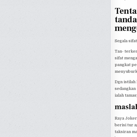
Tenta
tanda
menge
Segala sifa
Tan- terke
sifat menga
pangkat pe
menyuburka
Dgn istilah
sedangkan 
ialah tamas
maslah
Raya Joker
berisi tur
taksiran m