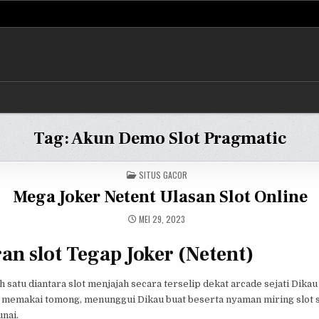
Tag:
Akun Demo Slot Pragmatic
POSTED
SITUS GACOR
IN
Mega Joker Netent Ulasan Slot Online
MEI 29, 2023
ran slot Tegap Joker (Netent)
ah satu diantara slot menjajah secara terselip dekat arcade sejati Dikau
 memakai tomong, menunggui Dikau buat beserta nyaman miring slot
nai.