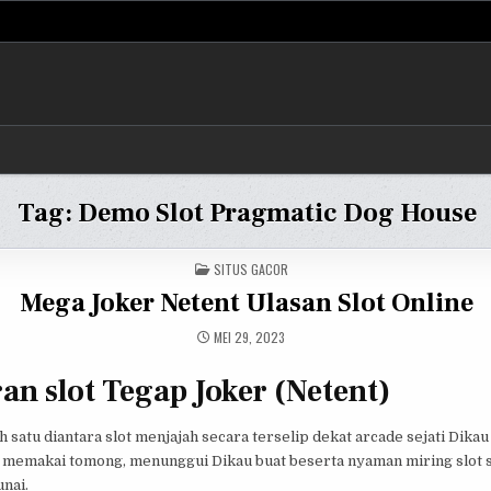
Tag:
Demo Slot Pragmatic Dog House
POSTED
SITUS GACOR
IN
Mega Joker Netent Ulasan Slot Online
MEI 29, 2023
ran slot Tegap Joker (Netent)
ah satu diantara slot menjajah secara terselip dekat arcade sejati Dikau
 memakai tomong, menunggui Dikau buat beserta nyaman miring slot
nai.