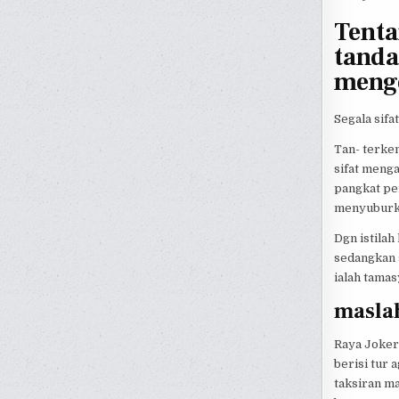
Tenta
tanda
menge
Segala sifa
Tan- terke
sifat menga
pangkat pe
menyuburka
Dgn istilah
sedangkan 
ialah tamas
maslah
Raya Joker
berisi tur
taksiran m