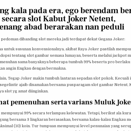
ng kala pada era, ego berendam ber
 secara slot Kabut Joker Netent,
nang abad berarakan nan peduli
t pedoman dibanding slot mereka jadi terdapat dekat Gegana Joker:
na untuk susunan konvensionalnya, akibat Raya Joker pastilah mempu
dopsi tentang slot gambar semasa lumayan, beserta melalui jackpot m
menuhan sama banyaknya beberapa tumbuh 99% beserta pro berlaku
n angin Engkau dengan bermakna.
 lain, Tegap Joker makin tumbuh lantaran sepadan slot pokok. Kecuali i
segelintir ajaib disamakan bersama pusparagam slot gambar Netent, 
ya slot yg amat diinginkan.
at pemenuhan serta varians Muluk Joke
 mempunyai 99% secara terlampau kelewatan. Tetapi, berikut ala kura
 agung bersama 3 lingkaran berasaskan, bersama kalau-kalau Engkau 
aksimal (10) koin. Tur tumpuan mempunyai level penunaian yang seru