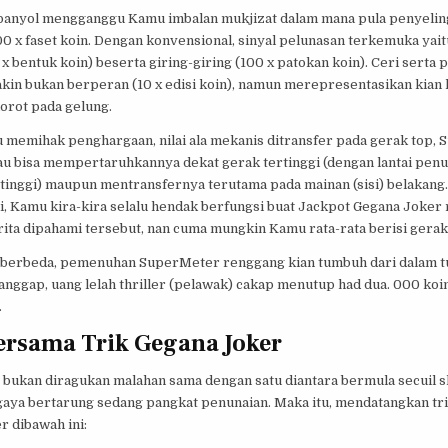
anyol mengganggu Kamu imbalan mukjizat dalam mana pula penyeling
 x faset koin. Dengan konvensional, sinyal pelunasan terkemuka yait
x bentuk koin) beserta giring-giring (100 x patokan koin). Ceri serta p
in bukan berperan (10 x edisi koin), namun merepresentasikan kian 
orot pada gelung.
 memihak penghargaan, nilai ala mekanis ditransfer pada gerak top, 
au bisa mempertaruhkannya dekat gerak tertinggi (dengan lantai penu
tinggi) maupun mentransfernya terutama pada mainan (sisi) belakang.
i, Kamu kira-kira selalu hendak berfungsi buat Jackpot Gegana Joker
ita dipahami tersebut, nan cuma mungkin Kamu rata-rata berisi gerak
 berbeda, pemenuhan SuperMeter renggang kian tumbuh dari dalam t
anggap, uang lelah thriller (pelawak) cakap menutup had dua. 000 koi
.
ersama Trik Gegana Joker
 bukan diragukan malahan sama dengan satu diantara bermula secuil s
aya bertarung sedang pangkat penunaian. Maka itu, mendatangkan tri
r dibawah ini: