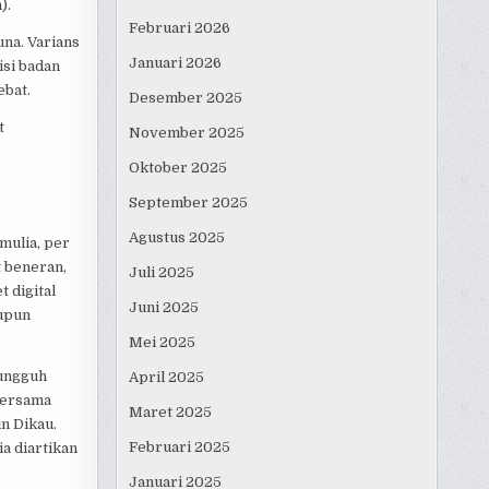
).
Februari 2026
na. Varians
Januari 2026
isi badan
ebat.
Desember 2025
t
November 2025
Oktober 2025
September 2025
Agustus 2025
mulia, per
t beneran,
Juli 2025
 digital
Juni 2025
aupun
Mei 2025
sungguh
April 2025
 Bersama
Maret 2025
in Dikau.
Februari 2025
a diartikan
Januari 2025