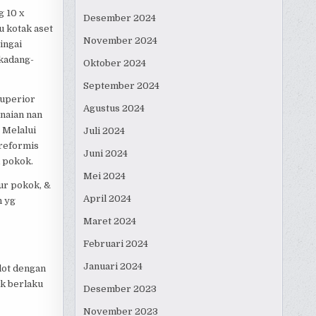
 10 x
Desember 2024
u kotak aset
November 2024
ingai
kadang-
Oktober 2024
September 2024
Superior
Agustus 2024
naian nan
 Melalui
Juli 2024
 reformis
Juni 2024
 pokok.
Mei 2024
ur pokok, &
April 2024
n yg
Maret 2024
Februari 2024
Januari 2024
lot dengan
k berlaku
Desember 2023
November 2023