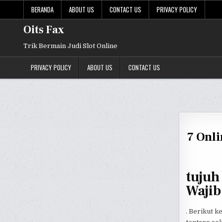
Skip
BERANDA
ABOUT US
CONTACT US
PRIVACY POLICY
to
content
Oits Fax
Trik Bermain Judi Slot Online
PRIVACY POLICY
ABOUT US
CONTACT US
7 Onl
tujuh
Waji
. Berikut k