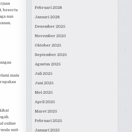
rjaan
Februari 2026
, beserta
aga nan
Januari 2026
kanan,
Desember 2025
November 2025
Oktober 2025
September 2025
tangan
Agustus 2025
Juli 2025
elami main
merupakan
Juni 2025
Mei 2025
April 2025
kibat
Maret 2025
ngah.
Februari 2025
l online
rmula unit-
Januari 2025