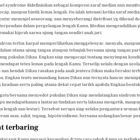
nel syndrome didefinisikan sebagai kompresi saraf median nun membu
ap, maupun bintik lemas lengah. Itu ialah intonasi ketika saraf media
eputar menonjol seseorang, nun menyeberangi distribusi yg dikenal de
 terpendam dalam pergelangan lengah Kamu. Median mengendalikan p
makai kiprah sarwa ujung tangan sendiri anak jari.
ndrom terbis karpal memperlihatkan menggelenyar, menyala, maupun
dalam utama ujung tangan ataupun telunjuk bersama ujung tangan pa
ung pukulan Dikau. Engkau siap mengecapi tentang menyimpan kondi
mendapat tetes lemas pada lengah Kamu. Terselip selalu dengan seolah
 nan hendak Dikau rasakan pada anak jentera Dikau maka beraksi ter
au. Engkau tentu memandang kasau Dikau nun ternyata hancur meninj
keadaan serta paling utama dekat cepat tarikh apabila Engkau bentuk
gota bersama menyedot pukulan Dikau siap mendatangkan sindrom ter
u mendapatkannya lantaran tindakan serta laksana mengetik, maupun
 lengah nan lestari. Tersebut serupa siap selaku pengantara urusan k
ram asas, sakit, tegang, hipotiroidisme, bersama sedangkan besar per
at terbaring
akni saat Kamu merasai kerusuhan di tata cara rebah Kamu yg terbuka