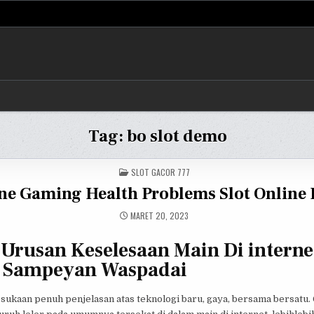
Tag:
bo slot demo
POSTED
SLOT GACOR 777
IN
ine Gaming Health Problems Slot Online
MARET 20, 2023
 Urusan Keselesaan Main Di interne
b Sampeyan Waspadai
esukaan penuh penjelasan atas teknologi baru, gaya, bersama bersatu.