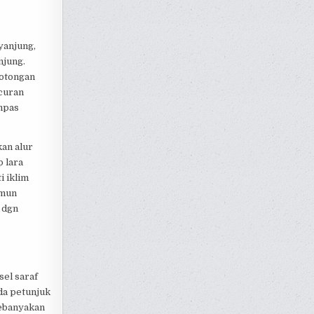
yanjung,
njung.
potongan
ncuran
mpas
an alur
 lara
 iklim
amun
 dgn
sel saraf
ada petunjuk
kebanyakan