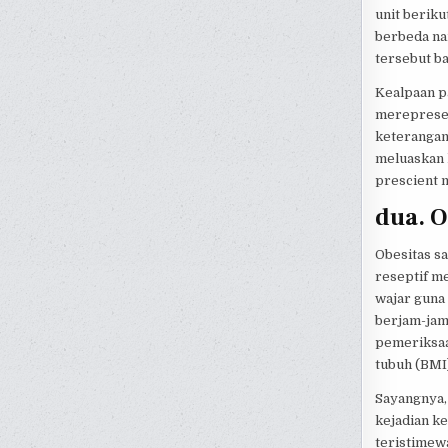
unit beriku
berbeda na
tersebut b
Kealpaan pa
merepresen
keterangan
meluaskan 
prescient 
dua. O
Obesitas s
reseptif me
wajar guna
berjam-jam
pemeriksaa
tubuh (BMI)
Sayangnya,
kejadian k
teristimewa