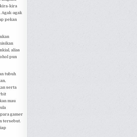
kira-kira
. Agak-agak
iap pekan
bukan
nisikan
ial, alias
ohol pun
an tubuh
an,
an serta
bit
ikan mau
ula
-para gamer
 tersebut.
iap