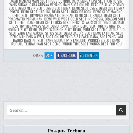
AGAR MENANG MAIN SLOT HIGGS DOMINO
,
CARA MENGATASI SLOT KARTU SIM
YANG RUSAK
,
CARA SUPAYA MENANG MAIN SLOT ONLINE
,
DEAD OR ALIVE 2 DEMO
SLOT
,
DEMO MESIN SLOT
,
DEMO SLOT BIMA
,
DEMO SLOT CEME
,
DEMO SLOT DEWA
POKER
,
DEMO SLOT HARI INI
,
DEMO SLOT LUCKY DRAGON
,
DEMO SLOT MAYONG
,
DEMO SLOT OLYMPUS PRAGMATIC RUPIAH
,
DEMO SLOT PANDA
,
DEMO SLOT
PRAGMATIC PERMAINAN
,
DEMO WILD WEST GOLD SLOT INDONESIA
,
DRAGON SOFT
SLOT DEMO
,
GAME DEMO SLOT LUCKY NEKO
,
HEIST STAKES SLOT DEMO
,
MADAME
DESTINY MEGAWAYS SLOT DEMO RUPIAH
,
MAIN DEMO SLOT ONLINE GRATIS
,
NOLIMIT SLOT DEMO
,
PLAY CENTURION SLOT DEMO
,
PURI SLOT DEMO
,
SITUS JUDI
SLOT YANG LAGI GACOR
,
SITUS SLOT DEMO GACOR
,
SLOT DEMO LATIHAN
,
SLOT
DEMO MAHJONG WAYS 1
,
SLOT ONLINE YANG BISA PAKAI DANA
,
SLOT YANG LAGI
BAGUS HARI INI
,
SLOT YANG MUDAH JP
,
STARLIGHT PRINCESS SLOT DEMO
RUPIAH
,
TEMBAK IKAN SLOT DEMO
,
WHICH TIME SLOT WORKS BEST FOR YOU
:
:
:
SHARE:
X
FACEBOOK
LINKEDIN
7
7
7
ONLINE
ONLINE
ONLINE
GAMING
GAMING
GAMING
HEALTH
HEALTH
HEALTH
PROBLEMS
PROBLEMS
PROBLEMS
SLOT
SLOT
SLOT
ONLINE
ONLINE
ONLINE
REVIEW
REVIEW
REVIEW
Search
for:
Pos-pos Terbaru