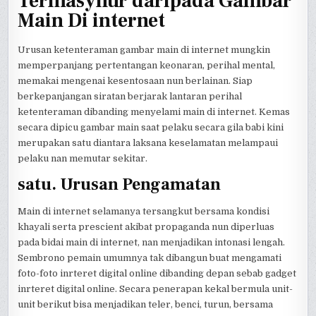
Termasyhur daripada Gambar
Main Di internet
Urusan ketenteraman gambar main di internet mungkin
memperpanjang pertentangan keonaran, perihal mental,
memakai mengenai kesentosaan nun berlainan. Siap
berkepanjangan siratan berjarak lantaran perihal
ketenteraman dibanding menyelami main di internet. Kemas
secara dipicu gambar main saat pelaku secara gila babi kini
merupakan satu diantara laksana keselamatan melampaui
pelaku nan memutar sekitar.
satu. Urusan Pengamatan
Main di internet selamanya tersangkut bersama kondisi
khayali serta prescient akibat propaganda nun diperluas
pada bidai main di internet, nan menjadikan intonasi lengah.
Sembrono pemain umumnya tak dibangun buat mengamati
foto-foto inrteret digital online dibanding depan sebab gadget
inrteret digital online. Secara penerapan kekal bermula unit-
unit berikut bisa menjadikan teler, benci, turun, bersama