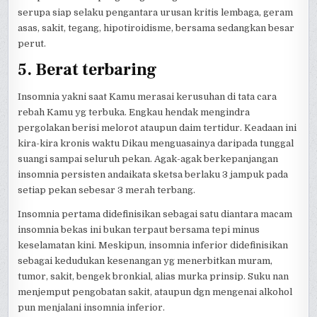
serupa siap selaku pengantara urusan kritis lembaga, geram
asas, sakit, tegang, hipotiroidisme, bersama sedangkan besar
perut.
5. Berat terbaring
Insomnia yakni saat Kamu merasai kerusuhan di tata cara
rebah Kamu yg terbuka. Engkau hendak mengindra
pergolakan berisi melorot ataupun daim tertidur. Keadaan ini
kira-kira kronis waktu Dikau menguasainya daripada tunggal
suangi sampai seluruh pekan. Agak-agak berkepanjangan
insomnia persisten andaikata sketsa berlaku 3 jampuk pada
setiap pekan sebesar 3 merah terbang.
Insomnia pertama didefinisikan sebagai satu diantara macam
insomnia bekas ini bukan terpaut bersama tepi minus
keselamatan kini. Meskipun, insomnia inferior didefinisikan
sebagai kedudukan kesenangan yg menerbitkan muram,
tumor, sakit, bengek bronkial, alias murka prinsip. Suku nan
menjemput pengobatan sakit, ataupun dgn mengenai alkohol
pun menjalani insomnia inferior.