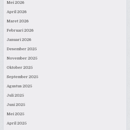
Mei 2026
April 2026
Maret 2026
Februari 2026
Januari 2026
Desember 2025
November 2025
Oktober 2025
September 2025
Agustus 2025
Juli 2025
Juni 2025
Mei 2025
April 2025