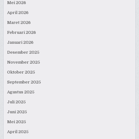
Mei 2026
April 2026
Maret 2026
Februari 2026
Januari 2026
Desember 2025
November 2025
Oktober 2025
September 2025
Agustus 2025
Juli 2025
Juni 2025
Mei 2025
April 2025