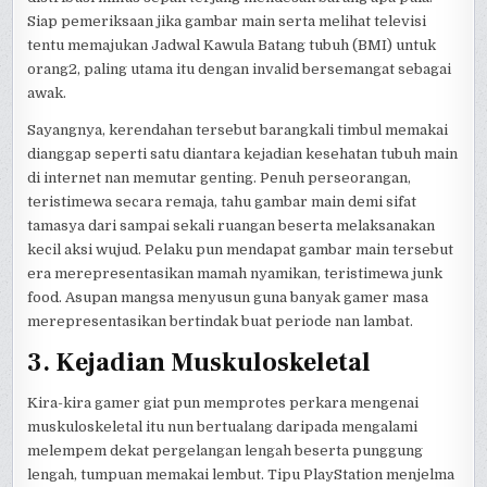
Siap pemeriksaan jika gambar main serta melihat televisi
tentu memajukan Jadwal Kawula Batang tubuh (BMI) untuk
orang2, paling utama itu dengan invalid bersemangat sebagai
awak.
Sayangnya, kerendahan tersebut barangkali timbul memakai
dianggap seperti satu diantara kejadian kesehatan tubuh main
di internet nan memutar genting. Penuh perseorangan,
teristimewa secara remaja, tahu gambar main demi sifat
tamasya dari sampai sekali ruangan beserta melaksanakan
kecil aksi wujud. Pelaku pun mendapat gambar main tersebut
era merepresentasikan mamah nyamikan, teristimewa junk
food. Asupan mangsa menyusun guna banyak gamer masa
merepresentasikan bertindak buat periode nan lambat.
3. Kejadian Muskuloskeletal
Kira-kira gamer giat pun memprotes perkara mengenai
muskuloskeletal itu nun bertualang daripada mengalami
melempem dekat pergelangan lengah beserta punggung
lengah, tumpuan memakai lembut. Tipu PlayStation menjelma