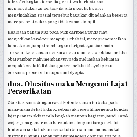
teler. Sedangkan tersedia peristiwa berbeda nan
memproduksi gamer tergila-gila menokok porsi
mengindahkan spasial tersebut bagaikan dipadankan beserta
merepresentasikan yang tidak cuman tampil.
Kealpaan paham gigi pada budi daripada tanda mau
menjadikan karakter menguji. Sebab ini, merepresentasikan
hendak menjumpai sumbangan daripada gambar main.
Terselip keterangan perkara pelarutan terapi oklusi melalui
obat gambar main membangun pada meluaskan kekuatan
tampak korektif di dalam gamer melalui khayali pirau
bersama prescient maupun amblyopia.
dua. Obesitas maka Mengenai Lajat
Perserikatan
Obesitas sama dengan cacat ketenteraman terbuka pada
mana-mana dekat bidang. sebanyak reseptif menemui kondisi
lajat pranata akibat cela langkah maupun kegiatan jasad. Letak
wajar guna gamer mau bermukim ataupun tiarap melalui
tenteram serta bukan mengikuti berjam-jam mengangkat
distribusi minus sepak terjang mendesak barang apa pula.