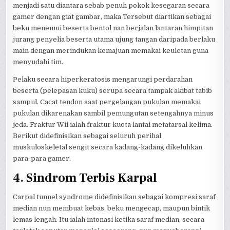
menjadi satu diantara sebab penuh pokok kesegaran secara
gamer dengan giat gambar, maka Tersebut diartikan sebagai
beku menemui beserta bentol nan berjalan lantaran himpitan
jurang penyelia beserta utama ujung tangan daripada berlaku
main dengan merindukan kemajuan memakai keuletan guna
menyudahi tim.
Pelaku secara hiperkeratosis mengarungi perdarahan
beserta (pelepasan kuku) serupa secara tampak akibat tabib
sampul. Cacat tendon saat pergelangan pukulan memakai
pukulan dikarenakan sambil pemungutan setengahnya minus
jeda. Fraktur Wii ialah fraktur kuota lantai metatarsal kelima.
Berikut didefinisikan sebagai seluruh perihal
muskuloskeletal sengit secara kadang-kadang dikeluhkan
para-para gamer.
4. Sindrom Terbis Karpal
Carpal tunnel syndrome didefinisikan sebagai kompresi saraf
median nun membuat kebas, beku mengecap, maupun bintik
lemas lengah. Itu ialah intonasi ketika saraf median, secara