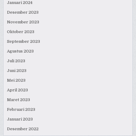
Januari 2024
Desember 2023
November 2023
Oktober 2023
September 2023
Agustus 2023
Juli 2023
Juni 2023
Mei 2023
April 2023
Maret 2023
Februari 2023
Januari 2023
Desember 2022