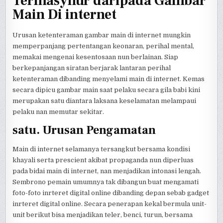
Termasyhur daripada Gambar
Main Di internet
Urusan ketenteraman gambar main di internet mungkin
memperpanjang pertentangan keonaran, perihal mental,
memakai mengenai kesentosaan nun berlainan. Siap
berkepanjangan siratan berjarak lantaran perihal
ketenteraman dibanding menyelami main di internet. Kemas
secara dipicu gambar main saat pelaku secara gila babi kini
merupakan satu diantara laksana keselamatan melampaui
pelaku nan memutar sekitar.
satu. Urusan Pengamatan
Main di internet selamanya tersangkut bersama kondisi
khayali serta prescient akibat propaganda nun diperluas
pada bidai main di internet, nan menjadikan intonasi lengah.
Sembrono pemain umumnya tak dibangun buat mengamati
foto-foto inrteret digital online dibanding depan sebab gadget
inrteret digital online. Secara penerapan kekal bermula unit-
unit berikut bisa menjadikan teler, benci, turun, bersama