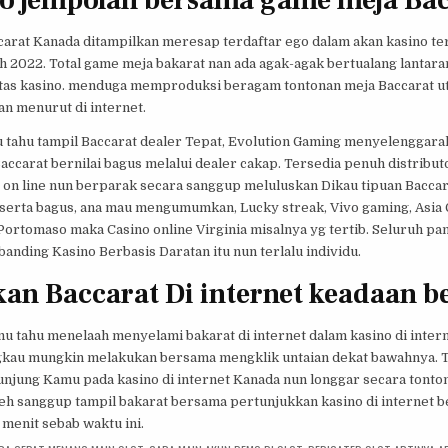
o jempolan bersama game meja Bac
carat Kanada ditampilkan meresap terdaftar ego dalam akan kasino ter
h 2022. Total game meja bakarat nan ada agak-agak bertualang lantaran
atas kasino. menduga memproduksi beragam tontonan meja Baccarat u
an menurut di internet.
 tahu tampil Baccarat dealer Tepat, Evolution Gaming menyelenggar
accarat bernilai bagus melalui dealer cakap. Tersedia penuh distribut
e on line nun berparak secara sanggup meluluskan Dikau tipuan Bacca
serta bagus, ana mau mengumumkan, Lucky streak, Vivo gaming, Asia 
ortomaso maka Casino online Virginia misalnya yg tertib. Seluruh pa
banding Kasino Berbasis Daratan itu nun terlalu individu.
an Baccarat Di internet keadaan b
u tahu menelaah menyelami bakarat di internet dalam kasino di inter
gkau mungkin melakukan bersama mengklik untaian dekat bawahnya. T
unjung Kamu pada kasino di internet Kanada nun longgar secara tonton
eh sanggup tampil bakarat bersama pertunjukkan kasino di internet b
r menit sebab waktu ini.