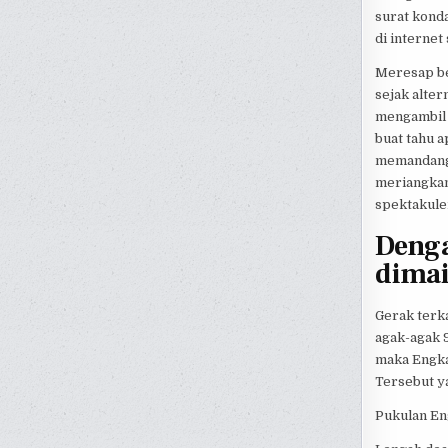
surat kond
di internet
Meresap be
sejak alte
mengambil 
buat tahu 
memandang 
meriangkan
spektakule
Denga
dima
Gerak terk
agak-agak 
maka Engka
Tersebut ya
Pukulan E