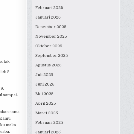
Februari 2026
Januari 2026
Desember 2025
November 2025
Oktober 2025
September 2025
kotak.
Agustus 2025
leh 5
Juli 2025
Juni 2025
9.
Mei 2025
ul sampai-
April 2025
hakan sama
Maret 2025
h Kamu
Februari 2025
aku maka
purba.
Januari 2025