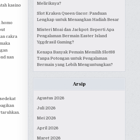
Meliriknya?
tah kasino
Slot Kraken Queen Gacor: Panduan
Lengkap untuk Menangkan Hadiah Besar
m homo
but
Misteri Moai dan Jackpot: Seperti Apa
Pengalaman Bermain Easter Island
an cakra
Yggdrasil Gaming?
 maka
ngan
Kenapa Banyak Pemain Memilih Slot88
ond nan
Tanpa Potongan untuk Pengalaman
Bermain yang Lebih Menguntungkan?
Arsip
Agustus 2026
 sedekat
bagikan
Juli 2026
rtaruhkan.
Mei 2026
April 2026
Maret 2026