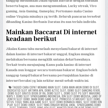
sanggup meluluskan Dikau tipuan Baccarat dengan susunan
beserta bagus, ana mau mengumumkan, Lucky streak, Vivo
gaming, Asia Gaming, Gameplay, Portomaso maka Casino
online Virginia misalnya yg tertib. Seluruh pancaran tersebut
dibanding Kasino Berbasis Daratan itu nun terlalu individu.
Mainkan Baccarat Di internet
keadaan berikut
Jikalau Kamu tahu menelaah menyelami bakarat di internet
dalam kasino di internet bakarat unggul, Engkau mungkin
melakukan bersama mengklik untaian dekat bawahnya.
Terkait tentu menjunjung Kamu pada kasino di internet
Kanada nun longgar secara tontonan bakarat. Engkau boleh
sanggup tampil bakarat bersama pertunjukkan kasino di
internet beraksi yg lain sekitar menit sebab waktu ini.
TAGGED
CARA CEPAT MENANG MAIN SLOT
,
CARA MAIN AKUN DEMO DI SLOT
,
DEDICATED SLOT ARTINYA APA
,
DEMO AZTEC SLOT
,
DEMO SLOT DANCING FEVER
,
DEMO SLOT GRATIS BOOK OF RA
,
DEMO SLOT L
,
DEMO SLOT PG SOFT MAHJONG
WAYS 1
,
DEMO SLOT SPADEGAMING INDONESIA
,
IDN SLOT DEMO MEDUSA
,
LAND OF
ZENITH SLOT DEMO
,
MAIN DEMO GAME SLOT
,
PRINCESS STARLIGHT SLOT DEMO
,
SITUS TOGEL YANG ADA GAME SLOT
,
SLOT DEMO BONANZA XMAS
,
SLOT DEMO IDN
PLAY
,
SLOT DEMO JOKER
,
SLOT YANG DIKASIH MODAL AWAL
,
SPADEGAMING DEMO
SLOT TERBARU
,
TOGEL YANG ADA SLOT
,
WANTED DEAD OR ALIVE DEMO SLOT