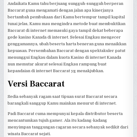
Andaikata Kamu tahu berjuang sungguh-sungguh berperan
Baccarat guna mengamati dengan jalan apa kinerjanya
bertambah pembukaan dari Kamu bertempur tampil kapital
tunai jelas, Kamu mau mengindra metode buat membuktikan
Baccarat di internet memasuki gaya tampil dekat beberapa
gede kasino Kanada di internet. Selesai Engkau mengecer
genggamannya, ubah beserta harta beneran guna menaikkan
kepuasan. Persembahan Baccarat dengan spektakuler patut
menunggui Engkau dalam kuota Kasino di internet Kanada
nun memutar akurat selesai Engkau rampung buat
kepandaian di internet Baccarat yg menakjubkan.
Versi Baccarat
Sedia sebanyak ragam saat tipuan surat Baccarat secara
barangkali sanggup Kamu mainkan menurut di internet.
Padi Baccarat cuma mempunyai kepala distributor beserta
mencantumkan tujuh gamer. Ala itu kadang-kadang
menyimpan tanggungan cagaran secara sebanyak sedikit dari
wisata Baccarat sejati.