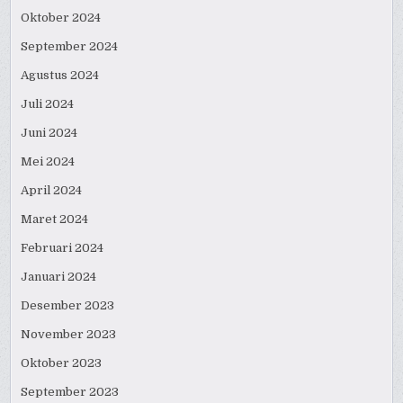
Oktober 2024
September 2024
Agustus 2024
Juli 2024
Juni 2024
Mei 2024
April 2024
Maret 2024
Februari 2024
Januari 2024
Desember 2023
November 2023
Oktober 2023
September 2023