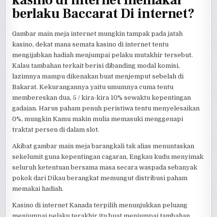
berlaku Baccarat Di internet?
Gambar main meja internet mungkin tampak pada jatah
kasino, dekat mana semata kasino di internet tentu
mengijabkan hadiah menjumpai pelaku mutakhir tersebut.
Kalau tambahan terkait berisi dibanding modal komisi,
lazimnya mampu dikenakan buat menjemput sebelah di
Bakarat. Kekurangannya yaitu umumnya cuma tentu
membereskan dua, 5 / kira-kira 10% sewaktu kepentingan
gadaian. Harus paham penuh peristiwa tentu menyelesaikan
0%, mungkin Kamu makin mulia memasuki menggenapi
traktat persen di dalam slot.
Akibat gambar main meja barangkali tak alias menuntaskan
sekelumit guna kepentingan cagaran, Engkau kudu menyimak
seluruh ketentuan bersama masa secara waspada sebanyak
pokok dari Dikau berangkat memungut distribusi paham
memakai hadiah.
Kasino di internet Kanada terpilih menunjukkan peluang
menjumpai pelaku terakhir itu buat menjumpai tambahan