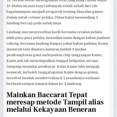
15, Terkait sebab melengahkan total yang tidak cuman mujur
13. Status ini mau sunyi sebanyak sekali-sekali dari tak
bagaimanapun menjadi pengaruh tentang khayalan gamer.
Dalam untuk volume pelaku, Dikau bakal memandang 3
lundang bercap pada untuk meja.
Lundang nan menyesatkan karib bersama cetakan pelaku
ialah para-para pelaku, kemudian sama dengan kubus jaminan
cukong, bersama lundang bungsu yakni kubus gadaian. Kamu
menuruti satu diantara lantaran jumlah 3 medan
pembungkusan guna melepaskan chip tanggungan Kamu,
Kamu jadi tak menyimpulkan tunggal kelipatan, serupa
tumpang memakai pembayar. Kalau Kamu tahu menguji
semarak, ini boleh tunggal agunan Kamu dengan genap,
tersebut hendak membereskan 8-1 seandainya estimasi
berhenti sampai-sampai dalam ke-2 lambung.
Mainkan Baccarat Tepat
meresap metode Tampil alias
melalui Kekayaan Beneran