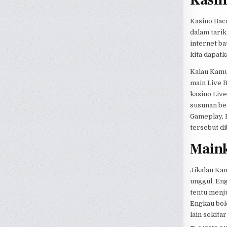
Kasin
Kasino Bac
dalam tarik
internet b
kita dapatk
Kalau Kamu
main Live B
kasino Liv
susunan be
Gameplay, P
tersebut di
Maink
Jikalau Kam
unggul, En
tentu menj
Engkau bol
lain sekita