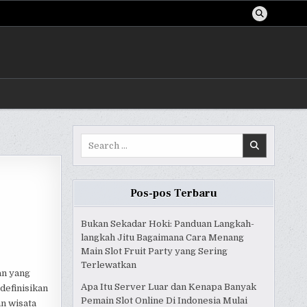
a
Search
for:
Pos-pos Terbaru
Bukan Sekadar Hoki: Panduan Langkah-
langkah Jitu Bagaimana Cara Menang
Main Slot Fruit Party yang Sering
Terlewatkan
an yang
Apa Itu Server Luar dan Kenapa Banyak
definisikan
Pemain Slot Online Di Indonesia Mulai
n wisata