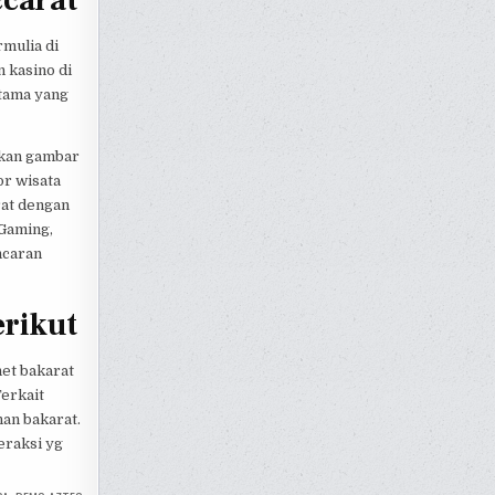
carat
mulia di
 kasino di
tama yang
akan gambar
or wisata
rat dengan
Gaming,
ncaran
erikut
net bakarat
erkait
an bakarat.
eraksi yg