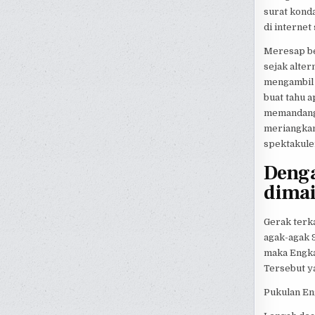
surat kond
di internet
Meresap be
sejak alte
mengambil 
buat tahu 
memandang 
meriangkan
spektakule
Denga
dima
Gerak terk
agak-agak 
maka Engka
Tersebut ya
Pukulan E