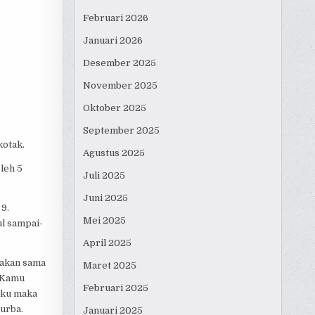
Februari 2026
Januari 2026
Desember 2025
November 2025
Oktober 2025
September 2025
kotak.
Agustus 2025
leh 5
Juli 2025
Juni 2025
9.
Mei 2025
ul sampai-
April 2025
hakan sama
Maret 2025
h Kamu
Februari 2025
aku maka
purba.
Januari 2025