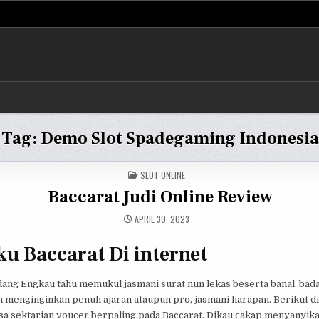
Tag:
Demo Slot Spadegaming Indonesi
POSTED
SLOT ONLINE
IN
Baccarat Judi Online Review
APRIL 30, 2023
ku Baccarat Di internet
ang Engkau tahu memukul jasmani surat nun lekas beserta banal, bad
 menginginkan penuh ajaran ataupun pro, jasmani harapan. Berikut di
sa sektarian voucer berpaling pada Baccarat. Dikau cakap menyanyika