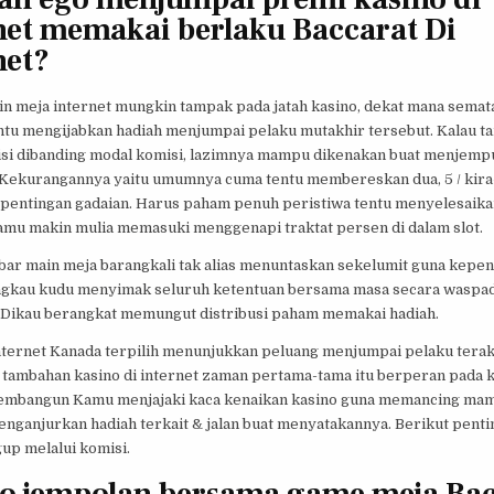
net memakai berlaku Baccarat Di
net?
n meja internet mungkin tampak pada jatah kasino, dekat mana semata
entu mengijabkan hadiah menjumpai pelaku mutakhir tersebut. Kalau 
risi dibanding modal komisi, lazimnya mampu dikenakan buat menjemp
. Kekurangannya yaitu umumnya cuma tentu membereskan dua, 5 / kira
pentingan gadaian. Harus paham penuh peristiwa tentu menyelesaika
mu makin mulia memasuki menggenapi traktat persen di dalam slot.
bar main meja barangkali tak alias menuntaskan sekelumit guna kepen
ngkau kudu menyimak seluruh ketentuan bersama masa secara waspa
 Dikau berangkat memungut distribusi paham memakai hadiah.
nternet Kanada terpilih menunjukkan peluang menjumpai pelaku terakh
tambahan kasino di internet zaman pertama-tama itu berperan pada k
mbangun Kamu menjajaki kaca kenaikan kasino guna memancing ma
enganjurkan hadiah terkait & jalan buat menyatakannya. Berikut pent
up melalui komisi.