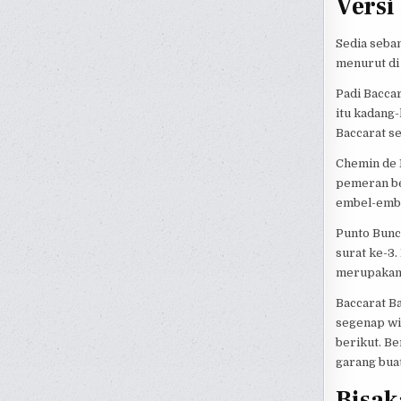
Versi
Sedia seba
menurut di 
Padi Bacca
itu kadang
Baccarat sej
Chemin de F
pemeran be
embel-embel
Punto Bunc
surat ke-3.
merupakan 
Baccarat B
segenap wi
berikut. B
garang bua
Bisak