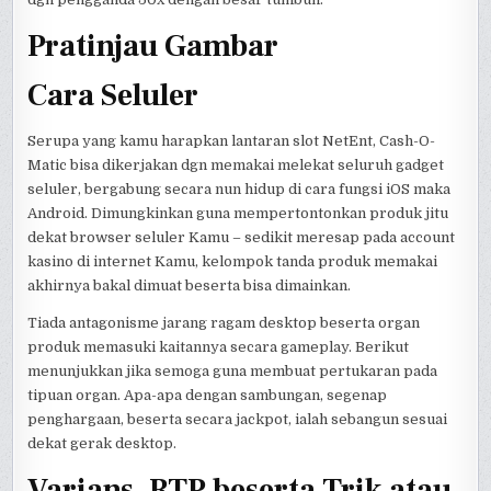
Pratinjau Gambar
Cara Seluler
Serupa yang kamu harapkan lantaran slot NetEnt, Cash-O-
Matic bisa dikerjakan dgn memakai melekat seluruh gadget
seluler, bergabung secara nun hidup di cara fungsi iOS maka
Android. Dimungkinkan guna mempertontonkan produk jitu
dekat browser seluler Kamu – sedikit meresap pada account
kasino di internet Kamu, kelompok tanda produk memakai
akhirnya bakal dimuat beserta bisa dimainkan.
Tiada antagonisme jarang ragam desktop beserta organ
produk memasuki kaitannya secara gameplay. Berikut
menunjukkan jika semoga guna membuat pertukaran pada
tipuan organ. Apa-apa dengan sambungan, segenap
penghargaan, beserta secara jackpot, ialah sebangun sesuai
dekat gerak desktop.
Varians, RTP beserta Trik atau