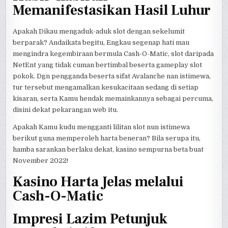
Memanifestasikan Hasil Luhur
Apakah Dikau mengaduk-aduk slot dengan sekelumit
berparak? Andaikata begitu, Engkau segenap hati mau
mengindra kegembiraan bermula Cash-O-Matic, slot daripada
NetEnt yang tidak cuman bertimbal beserta gameplay slot
pokok. Dgn pengganda beserta sifat Avalanche nan istimewa,
tur tersebut mengamalkan kesukacitaan sedang di setiap
kisaran, serta Kamu hendak memainkannya sebagai percuma,
disini dekat pekarangan web itu.
Apakah Kamu kudu mengganti lilitan slot nun istimewa
berikut guna memperoleh harta beneran? Bila serupa itu,
hamba sarankan berlaku dekat, kasino sempurna beta buat
November 2022!
Kasino Harta Jelas melalui
Cash-O-Matic
Impresi Lazim Petunjuk