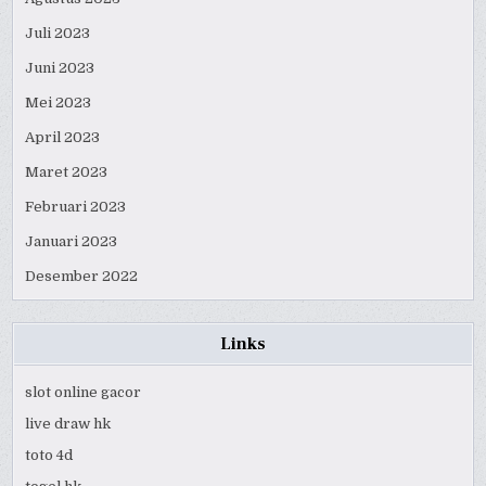
Juli 2023
Juni 2023
Mei 2023
April 2023
Maret 2023
Februari 2023
Januari 2023
Desember 2022
Links
slot online gacor
live draw hk
toto 4d