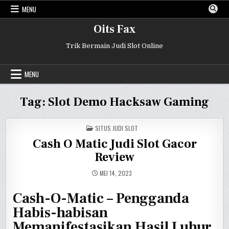
Skip
MENU
to
content
Oits Fax
Trik Bermain Judi Slot Online
MENU
Tag:
Slot Demo Hacksaw Gaming
POSTED
SITUS JUDI SLOT
IN
Cash O Matic Judi Slot Gacor
Review
MEI 14, 2023
Cash-O-Matic – Pengganda
Habis-habisan
Memanifestasikan Hasil Luhur