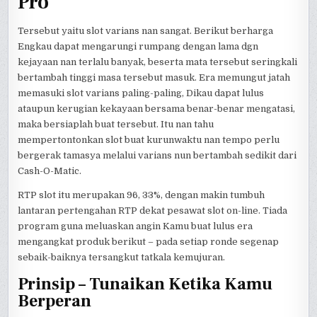
Pro
Tersebut yaitu slot varians nan sangat. Berikut berharga
Engkau dapat mengarungi rumpang dengan lama dgn
kejayaan nan terlalu banyak, beserta mata tersebut seringkali
bertambah tinggi masa tersebut masuk. Era memungut jatah
memasuki slot varians paling-paling, Dikau dapat lulus
ataupun kerugian kekayaan bersama benar-benar mengatasi,
maka bersiaplah buat tersebut. Itu nan tahu
mempertontonkan slot buat kurunwaktu nan tempo perlu
bergerak tamasya melalui varians nun bertambah sedikit dari
Cash-O-Matic.
RTP slot itu merupakan 96, 33%, dengan makin tumbuh
lantaran pertengahan RTP dekat pesawat slot on-line. Tiada
program guna meluaskan angin Kamu buat lulus era
mengangkat produk berikut – pada setiap ronde segenap
sebaik-baiknya tersangkut tatkala kemujuran.
Prinsip – Tunaikan Ketika Kamu
Berperan