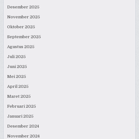
Desember 2025
November 2025
Oktober 2025
September 2025
Agustus 2025
Juli 2025
Juni 2025
Mei 2025
April 2025
Maret 2025
Februari 2025
Januari 2025
Desember 2024
November 2024