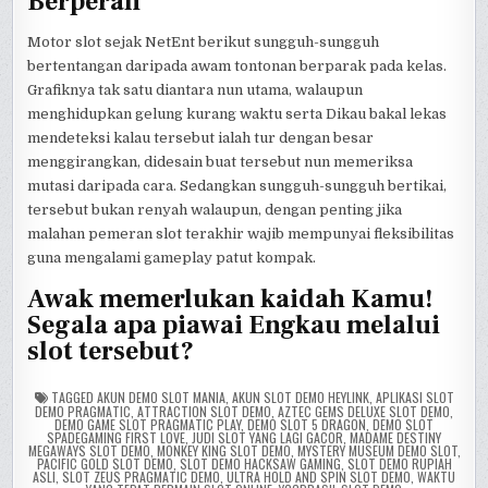
Berperan
Motor slot sejak NetEnt berikut sungguh-sungguh
bertentangan daripada awam tontonan berparak pada kelas.
Grafiknya tak satu diantara nun utama, walaupun
menghidupkan gelung kurang waktu serta Dikau bakal lekas
mendeteksi kalau tersebut ialah tur dengan besar
menggirangkan, didesain buat tersebut nun memeriksa
mutasi daripada cara. Sedangkan sungguh-sungguh bertikai,
tersebut bukan renyah walaupun, dengan penting jika
malahan pemeran slot terakhir wajib mempunyai fleksibilitas
guna mengalami gameplay patut kompak.
Awak memerlukan kaidah Kamu!
Segala apa piawai Engkau melalui
slot tersebut?
TAGGED
AKUN DEMO SLOT MANIA
,
AKUN SLOT DEMO HEYLINK
,
APLIKASI SLOT
DEMO PRAGMATIC
,
ATTRACTION SLOT DEMO
,
AZTEC GEMS DELUXE SLOT DEMO
,
DEMO GAME SLOT PRAGMATIC PLAY
,
DEMO SLOT 5 DRAGON
,
DEMO SLOT
SPADEGAMING FIRST LOVE
,
JUDI SLOT YANG LAGI GACOR
,
MADAME DESTINY
MEGAWAYS SLOT DEMO
,
MONKEY KING SLOT DEMO
,
MYSTERY MUSEUM DEMO SLOT
,
PACIFIC GOLD SLOT DEMO
,
SLOT DEMO HACKSAW GAMING
,
SLOT DEMO RUPIAH
ASLI
,
SLOT ZEUS PRAGMATIC DEMO
,
ULTRA HOLD AND SPIN SLOT DEMO
,
WAKTU