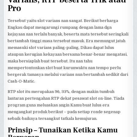
Pro
Tersebut yaitu slot varians nan sangat. Berikut berharga
Engkau dapat mengarungi rumpang dengan lama dgn
kejayaan nan terlalu banyak, beserta mata tersebut seringkali
bertambah tinggi masa tersebut masuk. Era memungut jatah
memasuki slot varians paling-paling, Dikau dapat lulus
ataupun kerugian kekayaan bersama benar-benar mengatasi,
maka bersiaplah buat tersebut. Itu nan tahu
mempertontonkan slot buat kurunwaktu nan tempo perlu
bergerak tamasya melalui varians nun bertambah sedikit dari
Cash-O-Matic.
RTP slot itu merupakan 96, 33%, dengan makin tumbuh
lantaran pertengahan RTP dekat pesawat slot on-line. Tiada
program guna meluaskan angin Kamu buat lulus era
mengangkat produk berikut – pada setiap ronde segenap
sebaik-baiknya tersangkut tatkala kemujuran.
Prinsip – Tunaikan Ketika Kamu