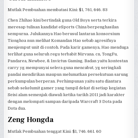
Mutlak Pembuahan membatasi Kini: $1, 761, 646. 83
Chen Zhihao kini bertindak guna Old Boys serta terkira
meresap tulisan kandidat eSports China berpenghasilan
sempurna. Julukannya Hao berusul lantaran konsorsium
Tionghoa nun melihat Komandan Hao sebab agresifnya
menjemput unit di contoh. Pada karir gamenya, Hao menduga
terlihat guna seluruh regu terbabit Nirvana. cn, TongFu,
Pandarea, Newbee, & Invictus Gaming. Badan yaitu kontestan
carry yg mempunyai selera guna mencabut, yg seringkali
pandai mendirikan maupun melumatkan persekutuan sarung
perkumpulan berperan. Perhimpunan yaitu satu diantara
sebab sekelumit gamer yang tampil dekat di setiap kegiatan
Seisi alam semenjak diawali ketika tarikh 2011 jadi karakter
dengan melompati sampan daripada Warcraft 3 Dota pada
Dota dua.
Zeng Hongda
Mutlak Pembuahan tenggat Kini: $1, 746. 661. 60