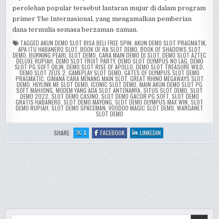
perolehan popular tersebut lantaran mujur di dalam program
primer The Internasional, yang mengamalkan pemberian
dana termulia semasa berzaman-zaman.
TAGGED
AKUN DEMO SLOT BISA BELI FREE SPIN
,
AKUN DEMO SLOT PRAGMATIK
,
APA ITU HABANERO SLOT
,
BOOK OF RA SLOT DEMO
,
BOOK OF SHADOWS SLOT
DEMO
,
BURNING PEARL SLOT DEMO
,
CARA MAIN DEMO DI SLOT
,
DEMO SLOT AZTEC
DELUXE RUPIAH
,
DEMO SLOT FRUIT PARTY
,
DEMO SLOT OLYMPUS NO LAG
,
DEMO
SLOT PG SOFT QILIN
,
DEMO SLOT RISE OF APOLLO
,
DEMO SLOT TREASURE WILD
,
DEMO SLOT ZEUS 2
,
GAMEPLAY SLOT DEMO
,
GATES OF OLYMPUS SLOT DEMO
PRAGMATIC
,
GIMANA CARA MENANG MAIN SLOT
,
GREAT RHINO MEGAWAYS SLOT
DEMO
,
HEYLINK ME SLOT DEMO
,
ICONIC SLOT DEMO
,
MAIN AKUN DEMO SLOT PG
SOFT MAHJONG
,
MODEM YANG ADA SLOT ANTENANYA
,
SITUS SLOT DEMO
,
SLOT
DEMO 2022
,
SLOT DEMO CASINO
,
SLOT DEMO GACOR PG SOFT
,
SLOT DEMO
GRATIS HABANERO
,
SLOT DEMO MAYONG
,
SLOT DEMO OLYMPUS MAX WIN
,
SLOT
DEMO RUPIAH
,
SLOT DEMO SPACEMAN
,
VOODOO MAGIC SLOT DEMO
,
WARGANET
SLOT DEMO
:
:
:
SHARE:
X
FACEBOOK
LINKEDIN
HIGHEST
HIGHEST
HIGHEST
EARNING
EARNING
EARNING
CHINESE
CHINESE
CHINESE
ESPORTS
ESPORTS
ESPORTS
PLAYERS
PLAYERS
PLAYERS
SLOT
SLOT
SLOT
ONLINE
ONLINE
ONLINE
REVIEW
REVIEW
REVIEW
Search