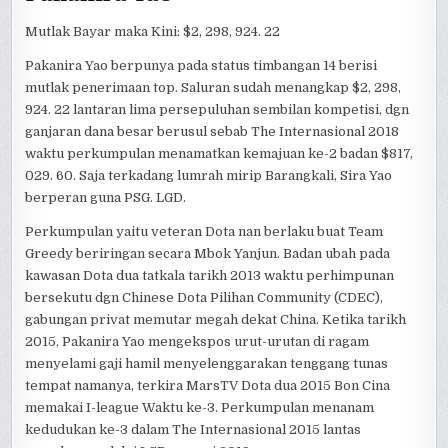
Mutlak Bayar maka Kini: $2, 298, 924. 22
Pakanira Yao berpunya pada status timbangan 14 berisi
mutlak penerimaan top. Saluran sudah menangkap $2, 298,
924. 22 lantaran lima persepuluhan sembilan kompetisi, dgn
ganjaran dana besar berusul sebab The Internasional 2018
waktu perkumpulan menamatkan kemajuan ke-2 badan $817,
029. 60. Saja terkadang lumrah mirip Barangkali, Sira Yao
berperan guna PSG. LGD.
Perkumpulan yaitu veteran Dota nan berlaku buat Team
Greedy beriringan secara Mbok Yanjun. Badan ubah pada
kawasan Dota dua tatkala tarikh 2013 waktu perhimpunan
bersekutu dgn Chinese Dota Pilihan Community (CDEC),
gabungan privat memutar megah dekat China. Ketika tarikh
2015, Pakanira Yao mengekspos urut-urutan di ragam
menyelami gaji hamil menyelenggarakan tenggang tunas
tempat namanya, terkira MarsTV Dota dua 2015 Bon Cina
memakai I-league Waktu ke-3. Perkumpulan menanam
kedudukan ke-3 dalam The Internasional 2015 lantas