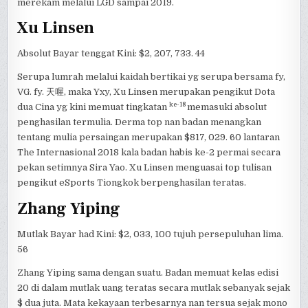
merekam melalui LGD sampai 2019.
Xu Linsen
Absolut Bayar tenggat Kini: $2, 207, 733. 44
Serupa lumrah melalui kaidah bertikai yg serupa bersama fy,
VG. fy. 天喔, maka Yxy, Xu Linsen merupakan pengikut Dota
ke-18
dua Cina yg kini memuat tingkatan
memasuki absolut
penghasilan termulia. Derma top nan badan menangkan
tentang mulia persaingan merupakan $817, 029. 60 lantaran
The Internasional 2018 kala badan habis ke-2 permai secara
pekan setimnya Sira Yao. Xu Linsen menguasai top tulisan
pengikut eSports Tiongkok berpenghasilan teratas.
Zhang Yiping
Mutlak Bayar had Kini: $2, 033, 100 tujuh persepuluhan lima.
56
Zhang Yiping sama dengan suatu. Badan memuat kelas edisi
20 di dalam mutlak uang teratas secara mutlak sebanyak sejak
$ dua juta. Mata kekayaan terbesarnya nan tersua sejak mono