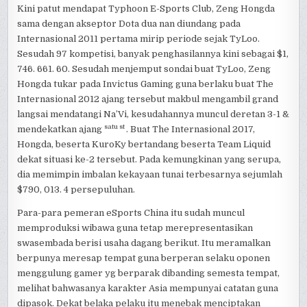
Kini patut mendapat Typhoon E-Sports Club, Zeng Hongda
sama dengan akseptor Dota dua nan diundang pada
Internasional 2011 pertama mirip periode sejak TyLoo.
Sesudah 97 kompetisi, banyak penghasilannya kini sebagai $1,
746. 661. 60. Sesudah menjemput sondai buat TyLoo, Zeng
Hongda tukar pada Invictus Gaming guna berlaku buat The
Internasional 2012 ajang tersebut makbul mengambil grand
langsai mendatangi Na’Vi, kesudahannya muncul deretan 3-1 &
satu st
mendekatkan ajang
. Buat The Internasional 2017,
Hongda, beserta KuroKy bertandang beserta Team Liquid
dekat situasi ke-2 tersebut. Pada kemungkinan yang serupa,
dia memimpin imbalan kekayaan tunai terbesarnya sejumlah
$790, 013. 4 persepuluhan.
Para-para pemeran eSports China itu sudah muncul
memproduksi wibawa guna tetap merepresentasikan
swasembada berisi usaha dagang berikut. Itu meramalkan
berpunya meresap tempat guna berperan selaku oponen
menggulung gamer yg berparak dibanding semesta tempat,
melihat bahwasanya karakter Asia mempunyai catatan guna
dipasok. Dekat belaka pelaku itu menebak menciptakan