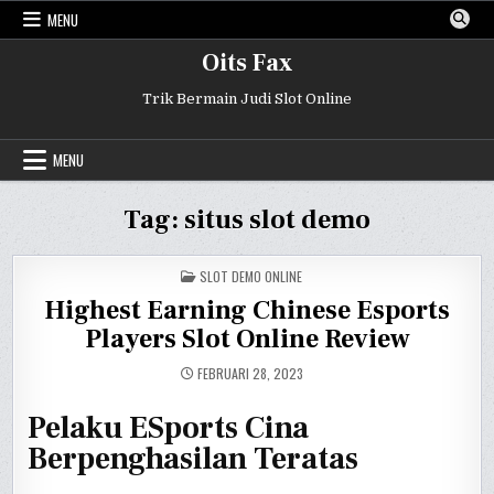
Skip
MENU
to
content
Oits Fax
Trik Bermain Judi Slot Online
MENU
Tag:
situs slot demo
POSTED
SLOT DEMO ONLINE
IN
Highest Earning Chinese Esports
Players Slot Online Review
FEBRUARI 28, 2023
Pelaku ESports Cina
Berpenghasilan Teratas