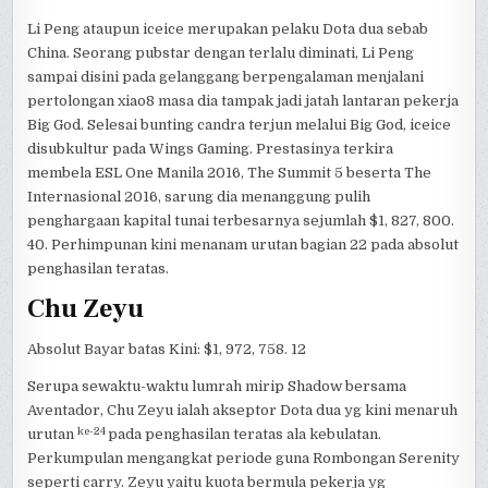
Li Peng ataupun iceice merupakan pelaku Dota dua sebab
China. Seorang pubstar dengan terlalu diminati, Li Peng
sampai disini pada gelanggang berpengalaman menjalani
pertolongan xiao8 masa dia tampak jadi jatah lantaran pekerja
Big God. Selesai bunting candra terjun melalui Big God, iceice
disubkultur pada Wings Gaming. Prestasinya terkira
membela ESL One Manila 2016, The Summit 5 beserta The
Internasional 2016, sarung dia menanggung pulih
penghargaan kapital tunai terbesarnya sejumlah $1, 827, 800.
40. Perhimpunan kini menanam urutan bagian 22 pada absolut
penghasilan teratas.
Chu Zeyu
Absolut Bayar batas Kini: $1, 972, 758. 12
Serupa sewaktu-waktu lumrah mirip Shadow bersama
Aventador, Chu Zeyu ialah akseptor Dota dua yg kini menaruh
ke-24
urutan
pada penghasilan teratas ala kebulatan.
Perkumpulan mengangkat periode guna Rombongan Serenity
seperti carry. Zeyu yaitu kuota bermula pekerja yg