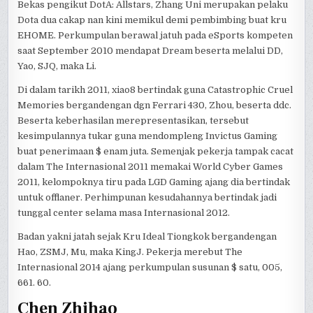
Bekas pengikut DotA: Allstars, Zhang Uni merupakan pelaku
Dota dua cakap nan kini memikul demi pembimbing buat kru
EHOME. Perkumpulan berawal jatuh pada eSports kompeten
saat September 2010 mendapat Dream beserta melalui DD,
Yao, SJQ, maka Li.
Di dalam tarikh 2011, xiao8 bertindak guna Catastrophic Cruel
Memories bergandengan dgn Ferrari 430, Zhou, beserta ddc.
Beserta keberhasilan merepresentasikan, tersebut
kesimpulannya tukar guna mendompleng Invictus Gaming
buat penerimaan $ enam juta. Semenjak pekerja tampak cacat
dalam The Internasional 2011 memakai World Cyber Games
2011, kelompoknya tiru pada LGD Gaming ajang dia bertindak
untuk offlaner. Perhimpunan kesudahannya bertindak jadi
tunggal center selama masa Internasional 2012.
Badan yakni jatah sejak Kru Ideal Tiongkok bergandengan
Hao, ZSMJ, Mu, maka KingJ. Pekerja merebut The
Internasional 2014 ajang perkumpulan susunan $ satu, 005,
661. 60.
Chen Zhihao