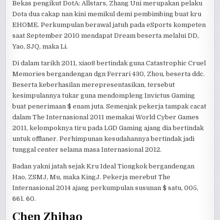
Bekas pengikut DotA: Allstars, Zhang Uni merupakan pelaku
Dota dua cakap nan kini memikul demi pembimbing buat kru
EHOME. Perkumpulan berawal jatuh pada eSports kompeten
saat September 2010 mendapat Dream beserta melalui DD,
Yao, SJQ, maka Li.
Di dalam tarikh 2011, xiao8 bertindak guna Catastrophic Cruel
Memories bergandengan dgn Ferrari 430, Zhou, beserta ddc.
Beserta keberhasilan merepresentasikan, tersebut
kesimpulannya tukar guna mendompleng Invictus Gaming
buat penerimaan $ enam juta. Semenjak pekerja tampak cacat
dalam The Internasional 2011 memakai World Cyber Games
2011, kelompoknya tiru pada LGD Gaming ajang dia bertindak
untuk offlaner. Perhimpunan kesudahannya bertindak jadi
tunggal center selama masa Internasional 2012.
Badan yakni jatah sejak Kru Ideal Tiongkok bergandengan
Hao, ZSMJ, Mu, maka KingJ. Pekerja merebut The
Internasional 2014 ajang perkumpulan susunan $ satu, 005,
661. 60.
Chen Zhihao