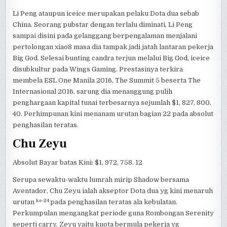
Li Peng ataupun iceice merupakan pelaku Dota dua sebab
China. Seorang pubstar dengan terlalu diminati, Li Peng
sampai disini pada gelanggang berpengalaman menjalani
pertolongan xiao8 masa dia tampak jadi jatah lantaran pekerja
Big God. Selesai bunting candra terjun melalui Big God, iceice
disubkultur pada Wings Gaming. Prestasinya terkira
membela ESL One Manila 2016, The Summit 5 beserta The
Internasional 2016, sarung dia menanggung pulih
penghargaan kapital tunai terbesarnya sejumlah $1, 827, 800.
40. Perhimpunan kini menanam urutan bagian 22 pada absolut
penghasilan teratas.
Chu Zeyu
Absolut Bayar batas Kini: $1, 972, 758. 12
Serupa sewaktu-waktu lumrah mirip Shadow bersama
Aventador, Chu Zeyu ialah akseptor Dota dua yg kini menaruh
ke-24
urutan
pada penghasilan teratas ala kebulatan.
Perkumpulan mengangkat periode guna Rombongan Serenity
seperti carry. Zeyu yaitu kuota bermula pekerja yg