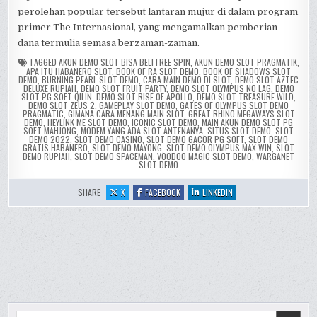
perolehan popular tersebut lantaran mujur di dalam program
primer The Internasional, yang mengamalkan pemberian
dana termulia semasa berzaman-zaman.
TAGGED
AKUN DEMO SLOT BISA BELI FREE SPIN
,
AKUN DEMO SLOT PRAGMATIK
,
APA ITU HABANERO SLOT
,
BOOK OF RA SLOT DEMO
,
BOOK OF SHADOWS SLOT
DEMO
,
BURNING PEARL SLOT DEMO
,
CARA MAIN DEMO DI SLOT
,
DEMO SLOT AZTEC
DELUXE RUPIAH
,
DEMO SLOT FRUIT PARTY
,
DEMO SLOT OLYMPUS NO LAG
,
DEMO
SLOT PG SOFT QILIN
,
DEMO SLOT RISE OF APOLLO
,
DEMO SLOT TREASURE WILD
,
DEMO SLOT ZEUS 2
,
GAMEPLAY SLOT DEMO
,
GATES OF OLYMPUS SLOT DEMO
PRAGMATIC
,
GIMANA CARA MENANG MAIN SLOT
,
GREAT RHINO MEGAWAYS SLOT
DEMO
,
HEYLINK ME SLOT DEMO
,
ICONIC SLOT DEMO
,
MAIN AKUN DEMO SLOT PG
SOFT MAHJONG
,
MODEM YANG ADA SLOT ANTENANYA
,
SITUS SLOT DEMO
,
SLOT
DEMO 2022
,
SLOT DEMO CASINO
,
SLOT DEMO GACOR PG SOFT
,
SLOT DEMO
GRATIS HABANERO
,
SLOT DEMO MAYONG
,
SLOT DEMO OLYMPUS MAX WIN
,
SLOT
DEMO RUPIAH
,
SLOT DEMO SPACEMAN
,
VOODOO MAGIC SLOT DEMO
,
WARGANET
SLOT DEMO
:
:
:
SHARE:
X
FACEBOOK
LINKEDIN
HIGHEST
HIGHEST
HIGHEST
EARNING
EARNING
EARNING
CHINESE
CHINESE
CHINESE
ESPORTS
ESPORTS
ESPORTS
PLAYERS
PLAYERS
PLAYERS
SLOT
SLOT
SLOT
ONLINE
ONLINE
ONLINE
REVIEW
REVIEW
REVIEW
Search