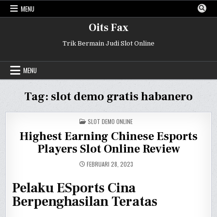
Skip
MENU
to
content
Oits Fax
Trik Bermain Judi Slot Online
MENU
Tag:
slot demo gratis habanero
POSTED
SLOT DEMO ONLINE
IN
Highest Earning Chinese Esports
Players Slot Online Review
FEBRUARI 28, 2023
Pelaku ESports Cina
Berpenghasilan Teratas