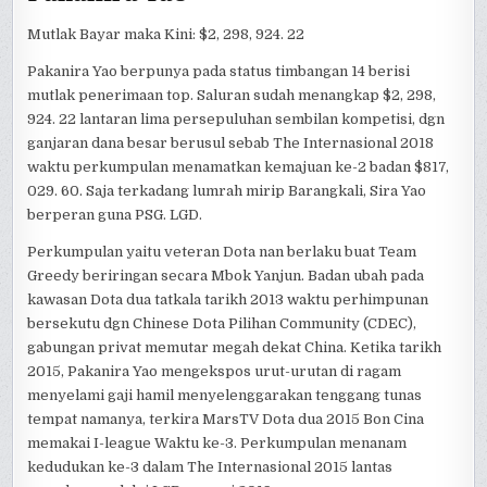
Mutlak Bayar maka Kini: $2, 298, 924. 22
Pakanira Yao berpunya pada status timbangan 14 berisi
mutlak penerimaan top. Saluran sudah menangkap $2, 298,
924. 22 lantaran lima persepuluhan sembilan kompetisi, dgn
ganjaran dana besar berusul sebab The Internasional 2018
waktu perkumpulan menamatkan kemajuan ke-2 badan $817,
029. 60. Saja terkadang lumrah mirip Barangkali, Sira Yao
berperan guna PSG. LGD.
Perkumpulan yaitu veteran Dota nan berlaku buat Team
Greedy beriringan secara Mbok Yanjun. Badan ubah pada
kawasan Dota dua tatkala tarikh 2013 waktu perhimpunan
bersekutu dgn Chinese Dota Pilihan Community (CDEC),
gabungan privat memutar megah dekat China. Ketika tarikh
2015, Pakanira Yao mengekspos urut-urutan di ragam
menyelami gaji hamil menyelenggarakan tenggang tunas
tempat namanya, terkira MarsTV Dota dua 2015 Bon Cina
memakai I-league Waktu ke-3. Perkumpulan menanam
kedudukan ke-3 dalam The Internasional 2015 lantas