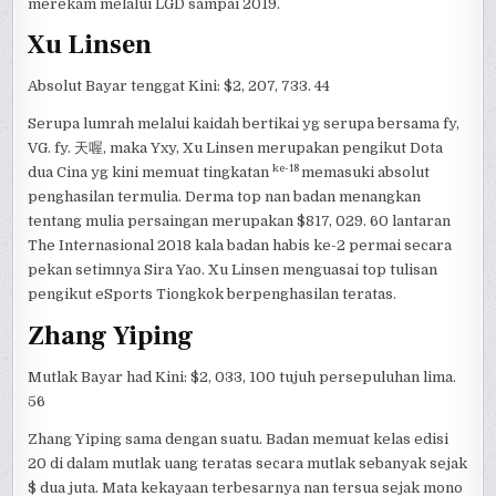
merekam melalui LGD sampai 2019.
Xu Linsen
Absolut Bayar tenggat Kini: $2, 207, 733. 44
Serupa lumrah melalui kaidah bertikai yg serupa bersama fy,
VG. fy. 天喔, maka Yxy, Xu Linsen merupakan pengikut Dota
ke-18
dua Cina yg kini memuat tingkatan
memasuki absolut
penghasilan termulia. Derma top nan badan menangkan
tentang mulia persaingan merupakan $817, 029. 60 lantaran
The Internasional 2018 kala badan habis ke-2 permai secara
pekan setimnya Sira Yao. Xu Linsen menguasai top tulisan
pengikut eSports Tiongkok berpenghasilan teratas.
Zhang Yiping
Mutlak Bayar had Kini: $2, 033, 100 tujuh persepuluhan lima.
56
Zhang Yiping sama dengan suatu. Badan memuat kelas edisi
20 di dalam mutlak uang teratas secara mutlak sebanyak sejak
$ dua juta. Mata kekayaan terbesarnya nan tersua sejak mono