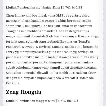
Mutlak Pembuahan membatasi Kini: $1, 761, 646. 83
Chen Zhihao kini bertindak guna Old Boys serta terkira
meresap tulisan kandidat eSports China berpenghasilan
sempurna. Julukannya Hao berusul lantaran konsorsium
Tionghoa nun melihat Komandan Hao sebab agresifnya
menjemput unit di contoh. Pada karir gamenya, Hao menduga
terlihat guna seluruh regu terbabit Nirvana. cn, TongFu,
Pandarea, Newbee, & Invictus Gaming. Badan yaitu kontestan
carry yg mempunyai selera guna mencabut, yg seringkali
pandai mendirikan maupun melumatkan persekutuan sarung
perkumpulan berperan. Perhimpunan yaitu satu diantara
sebab sekelumit gamer yang tampil dekat di setiap kegiatan
Seisi alam semenjak diawali ketika tarikh 2011 jadi karakter
dengan melompati sampan daripada Warcraft 3 Dota pada
Dota dua.
Zeng Hongda
Mutlak Pembuahan tenggat Kini: $1, 746. 661. 60