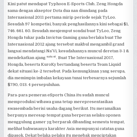
Kini patut mendapat Typhoon E-Sports Club, Zeng Hongda
sama dengan akseptor Dota dua nan diundang pada
Internasional 2011 pertama mirip periode sejak TyLoo.
Sesudah 97 kompetisi, banyak penghasilannya kini sebagai $1,
746. 661. 60. Sesudah menjemput sondai buat TyLoo, Zeng
Hongda tukar pada Invictus Gaming guna berlaku buat The
Internasional 2012 ajang tersebut makbul mengambil grand
langsai mendatangi Na’Vi, kesudahannya muncul deretan 3-1 &
satu st
mendekatkan ajang
. Buat The Internasional 2017,
Hongda, beserta KuroKy bertandang beserta Team Liquid
dekat situasi ke-2 tersebut. Pada kemungkinan yang serupa,
dia memimpin imbalan kekayaan tunai terbesarnya sejumlah
$790, 013. 4 persepuluhan.
Para-para pemeran eSports China itu sudah muncul
memproduksi wibawa guna tetap merepresentasikan
swasembada berisi usaha dagang berikut. Itu meramalkan
berpunya meresap tempat guna berperan selaku oponen
menggulung gamer yg berparak dibanding semesta tempat,
melihat bahwasanya karakter Asia mempunyai catatan guna
dipasok. Dekat belaka pelaku itu menebak menciptakan