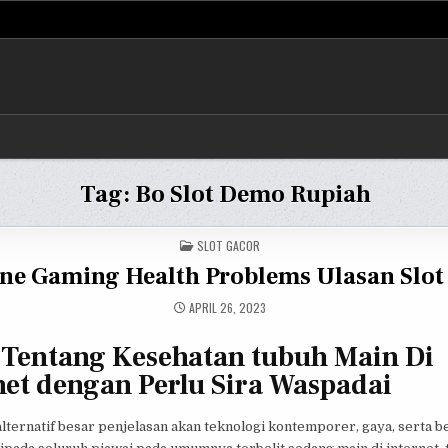
Tag:
Bo Slot Demo Rupiah
POSTED
SLOT GACOR
IN
ine Gaming Health Problems Ulasan Slot
APRIL 26, 2023
 Tentang Kesehatan tubuh Main Di
net dengan Perlu Sira Waspadai
alternatif besar penjelasan akan teknologi kontemporer, gaya, serta b