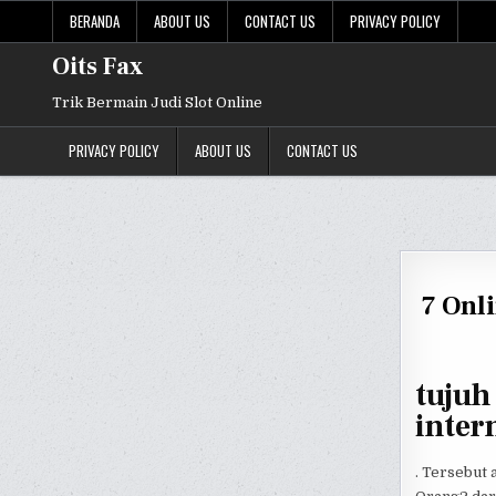
Skip
BERANDA
ABOUT US
CONTACT US
PRIVACY POLICY
to
content
Oits Fax
Trik Bermain Judi Slot Online
PRIVACY POLICY
ABOUT US
CONTACT US
7 Onl
tujuh
inter
. Tersebut 