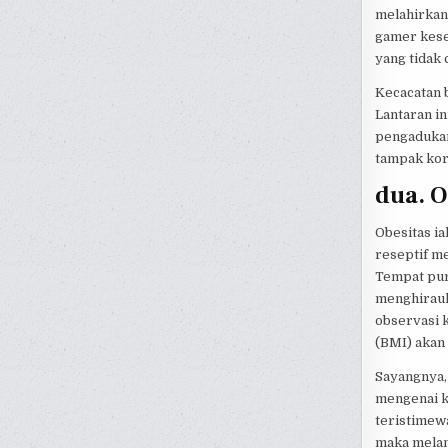
melahirkan 
gamer kese
yang tidak
Kecacatan 
Lantaran in
pengadukan
tampak kor
dua. 
Obesitas i
reseptif me
Tempat pur
menghirauk
observasi 
(BMI) akan 
Sayangnya,
mengenai k
teristimewa
maka melan