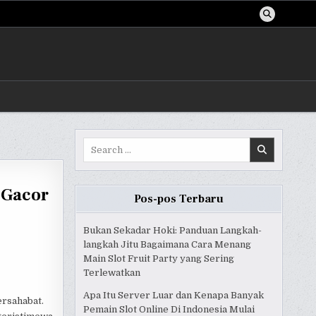
Search
for:
 Gacor
Pos-pos Terbaru
Bukan Sekadar Hoki: Panduan Langkah-
langkah Jitu Bagaimana Cara Menang
Main Slot Fruit Party yang Sering
Terlewatkan
Apa Itu Server Luar dan Kenapa Banyak
ersahabat.
Pemain Slot Online Di Indonesia Mulai