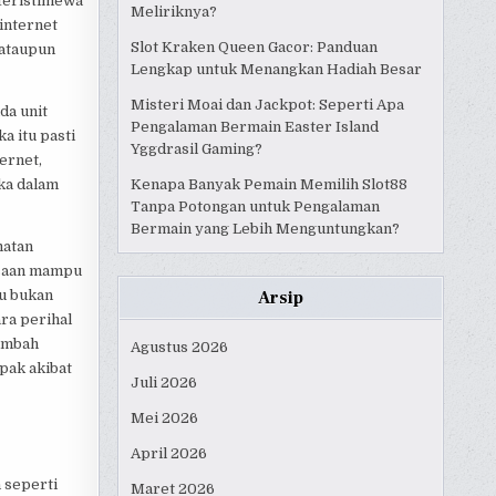
 teristimewa
Meliriknya?
internet
Slot Kraken Queen Gacor: Panduan
 ataupun
Lengkap untuk Menangkan Hadiah Besar
Misteri Moai dan Jackpot: Seperti Apa
da unit
Pengalaman Bermain Easter Island
a itu pasti
Yggdrasil Gaming?
ernet,
ka dalam
Kenapa Banyak Pemain Memilih Slot88
Tanpa Potongan untuk Pengalaman
Bermain yang Lebih Menguntungkan?
matan
esaan mampu
tu bukan
Arsip
ra perihal
ambah
Agustus 2026
pak akibat
Juli 2026
Mei 2026
April 2026
 seperti
Maret 2026