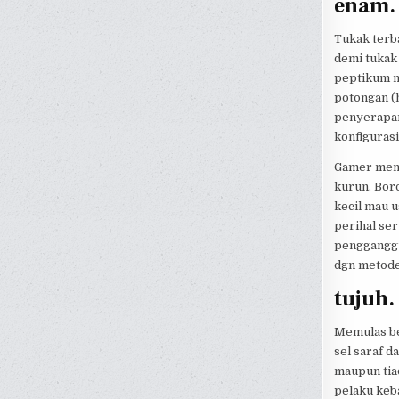
enam.
Tukak terba
demi tukak
peptikum me
potongan (
penyerapan
konfiguras
Gamer menj
kurun. Bor
kecil mau 
perihal ser
pengganggu
dgn metode
tujuh
Memulas be
sel saraf d
maupun tia
pelaku keb