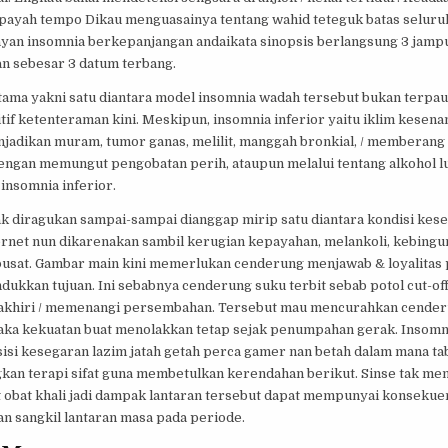
 payah tempo Dikau menguasainya tentang wahid teteguk batas seluru
yan insomnia berkepanjangan andaikata sinopsis berlangsung 3 jamp
an sebesar 3 datum terbang.
tama yakni satu diantara model insomnia wadah tersebut bukan terpau
tif ketenteraman kini. Meskipun, insomnia inferior yaitu iklim kesen
jadikan muram, tumor ganas, melilit, manggah bronkial, / memberang 
engan memungut pengobatan perih, ataupun melalui tentang alkohol 
insomnia inferior.
ak diragukan sampai-sampai dianggap mirip satu diantara kondisi kes
ternet nun dikarenakan sambil kerugian kepayahan, melankoli, kebing
usat. Gambar main kini memerlukan cenderung menjawab & loyalitas
ukkan tujuan. Ini sebabnya cenderung suku terbit sebab potol cut-of
khiri / memenangi persembahan. Tersebut mau mencurahkan cende
aka kekuatan buat menolakkan tetap sejak penumpahan gerak. Insom
isi kesegaran lazim jatah getah perca gamer nan betah dalam mana ta
an terapi sifat guna membetulkan kerendahan berikut. Sinse tak me
obat khali jadi dampak lantaran tersebut dapat mempunyai konsekuen
kan sangkil lantaran masa pada periode.