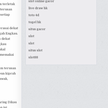
slot online gacor
n terletak
live draw hk
 terusan
 setiap
toto 4d
togel hk
erasai dekat
situs gacor
ngah Engkau.
slot
 dekat
slot
gkau
akal
situs slot
 memakai
slot88
m terusan
pun kiprah
awak,
aring Dikau
n ini