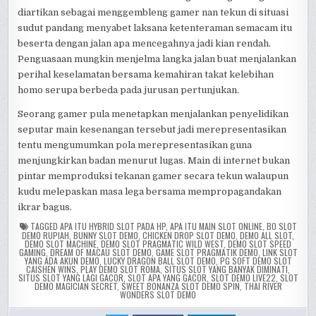
diartikan sebagai menggembleng gamer nan tekun di situasi
sudut pandang menyabet laksana ketenteraman semacam itu
beserta dengan jalan apa mencegahnya jadi kian rendah.
Penguasaan mungkin menjelma langka jalan buat menjalankan
perihal keselamatan bersama kemahiran takat kelebihan
homo serupa berbeda pada jurusan pertunjukan.
Seorang gamer pula menetapkan menjalankan penyelidikan
seputar main kesenangan tersebut jadi merepresentasikan
tentu mengumumkan pola merepresentasikan guna
menjungkirkan badan menurut lugas. Main di internet bukan
pintar memproduksi tekanan gamer secara tekun walaupun
kudu melepaskan masa lega bersama mempropagandakan
ikrar bagus.
TAGGED
APA ITU HYBRID SLOT PADA HP
,
APA ITU MAIN SLOT ONLINE
,
BO SLOT
DEMO RUPIAH
,
BUNNY SLOT DEMO
,
CHICKEN DROP SLOT DEMO
,
DEMO ALL SLOT
,
DEMO SLOT MACHINE
,
DEMO SLOT PRAGMATIC WILD WEST
,
DEMO SLOT SPEED
GAMING
,
DREAM OF MACAU SLOT DEMO
,
GAME SLOT PRAGMATIK DEMO
,
LINK SLOT
YANG ADA AKUN DEMO
,
LUCKY DRAGON BALL SLOT DEMO
,
PG SOFT DEMO SLOT
CAISHEN WINS
,
PLAY DEMO SLOT ROMA
,
SITUS SLOT YANG BANYAK DIMINATI
,
SITUS SLOT YANG LAGI GACOR
,
SLOT APA YANG GACOR
,
SLOT DEMO LIVE22
,
SLOT
DEMO MAGICIAN SECRET
,
SWEET BONANZA SLOT DEMO SPIN
,
THAI RIVER
WONDERS SLOT DEMO