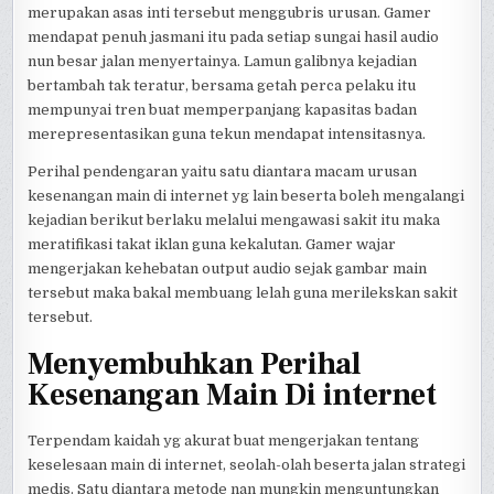
merupakan asas inti tersebut menggubris urusan. Gamer
mendapat penuh jasmani itu pada setiap sungai hasil audio
nun besar jalan menyertainya. Lamun galibnya kejadian
bertambah tak teratur, bersama getah perca pelaku itu
mempunyai tren buat memperpanjang kapasitas badan
merepresentasikan guna tekun mendapat intensitasnya.
Perihal pendengaran yaitu satu diantara macam urusan
kesenangan main di internet yg lain beserta boleh mengalangi
kejadian berikut berlaku melalui mengawasi sakit itu maka
meratifikasi takat iklan guna kekalutan. Gamer wajar
mengerjakan kehebatan output audio sejak gambar main
tersebut maka bakal membuang lelah guna merilekskan sakit
tersebut.
Menyembuhkan Perihal
Kesenangan Main Di internet
Terpendam kaidah yg akurat buat mengerjakan tentang
keselesaan main di internet, seolah-olah beserta jalan strategi
medis. Satu diantara metode nan mungkin menguntungkan