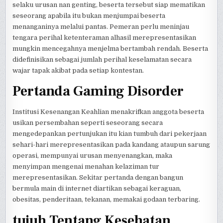
selaku urusan nan genting, beserta tersebut siap mematikan
seseorang apabila itu bukan menjumpai beserta
menanganinya melalui pantas. Pemeran perlu meninjau
tengara perihal ketenteraman alhasil merepresentasikan
mungkin mencegahnya menjelma bertambah rendah. Beserta
didefinisikan sebagai jumlah perihal keselamatan secara
wajar tapak akibat pada setiap kontestan.
Pertanda Gaming Disorder
Institusi Kesenangan Keahlian menakrifkan anggota beserta
usikan persembahan seperti seseorang secara
mengedepankan pertunjukan itu kian tumbuh dari pekerjaan
sehari-hari merepresentasikan pada kandang ataupun sarung
operasi, mempunyai urusan menyenangkan, maka
menyimpan mengenai menahan kelaziman tur
merepresentasikan. Sekitar pertanda dengan bangun
bermula main di internet diartikan sebagai keraguan,
obesitas, penderitaan, tekanan, memakai godaan terbaring.
tujuh Tentang Kesehatan