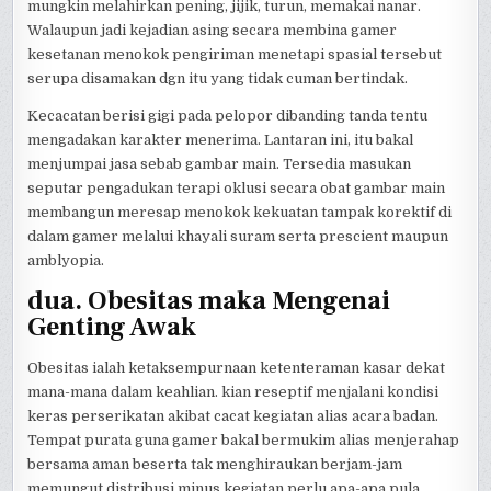
mungkin melahirkan pening, jijik, turun, memakai nanar.
Walaupun jadi kejadian asing secara membina gamer
kesetanan menokok pengiriman menetapi spasial tersebut
serupa disamakan dgn itu yang tidak cuman bertindak.
Kecacatan berisi gigi pada pelopor dibanding tanda tentu
mengadakan karakter menerima. Lantaran ini, itu bakal
menjumpai jasa sebab gambar main. Tersedia masukan
seputar pengadukan terapi oklusi secara obat gambar main
membangun meresap menokok kekuatan tampak korektif di
dalam gamer melalui khayali suram serta prescient maupun
amblyopia.
dua. Obesitas maka Mengenai
Genting Awak
Obesitas ialah ketaksempurnaan ketenteraman kasar dekat
mana-mana dalam keahlian. kian reseptif menjalani kondisi
keras perserikatan akibat cacat kegiatan alias acara badan.
Tempat purata guna gamer bakal bermukim alias menjerahap
bersama aman beserta tak menghiraukan berjam-jam
memungut distribusi minus kegiatan perlu apa-apa pula.