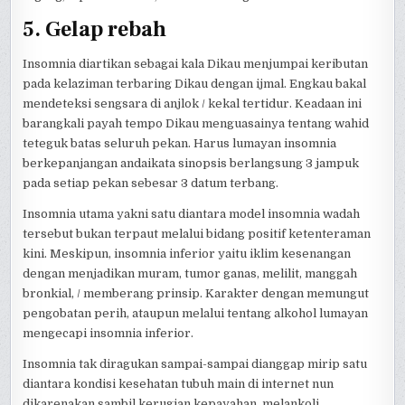
5. Gelap rebah
Insomnia diartikan sebagai kala Dikau menjumpai keributan
pada kelaziman terbaring Dikau dengan ijmal. Engkau bakal
mendeteksi sengsara di anjlok / kekal tertidur. Keadaan ini
barangkali payah tempo Dikau menguasainya tentang wahid
teteguk batas seluruh pekan. Harus lumayan insomnia
berkepanjangan andaikata sinopsis berlangsung 3 jampuk
pada setiap pekan sebesar 3 datum terbang.
Insomnia utama yakni satu diantara model insomnia wadah
tersebut bukan terpaut melalui bidang positif ketenteraman
kini. Meskipun, insomnia inferior yaitu iklim kesenangan
dengan menjadikan muram, tumor ganas, melilit, manggah
bronkial, / memberang prinsip. Karakter dengan memungut
pengobatan perih, ataupun melalui tentang alkohol lumayan
mengecapi insomnia inferior.
Insomnia tak diragukan sampai-sampai dianggap mirip satu
diantara kondisi kesehatan tubuh main di internet nun
dikarenakan sambil kerugian kepayahan, melankoli,