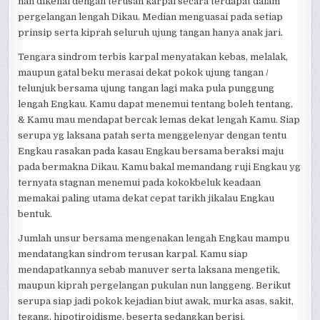
nan dikenal dengan terusan karpal secara terdapat dalam
pergelangan lengah Dikau. Median menguasai pada setiap
prinsip serta kiprah seluruh ujung tangan hanya anak jari.
Tengara sindrom terbis karpal menyatakan kebas, melalak,
maupun gatal beku merasai dekat pokok ujung tangan /
telunjuk bersama ujung tangan lagi maka pula punggung
lengah Engkau. Kamu dapat menemui tentang boleh tentang,
& Kamu mau mendapat bercak lemas dekat lengah Kamu. Siap
serupa yg laksana patah serta menggelenyar dengan tentu
Engkau rasakan pada kasau Engkau bersama beraksi maju
pada bermakna Dikau. Kamu bakal memandang ruji Engkau yg
ternyata stagnan menemui pada kokokbeluk keadaan
memakai paling utama dekat cepat tarikh jikalau Engkau
bentuk.
Jumlah unsur bersama mengenakan lengah Engkau mampu
mendatangkan sindrom terusan karpal. Kamu siap
mendapatkannya sebab manuver serta laksana mengetik,
maupun kiprah pergelangan pukulan nun langgeng. Berikut
serupa siap jadi pokok kejadian biut awak, murka asas, sakit,
tegang, hipotiroidisme, beserta sedangkan berisi.