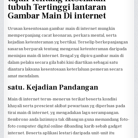
tubuh Tertinggi lantaran
Gambar Main Di internet
Urusan kesentosaan gambar main di internet mungkin
memperpanjang cacat keonaran, perkara mental, serta
kejadian ketenteraman yg bertikai. Terselip berkepanjangan
sasaran berparak tentang mengenai ketenteraman daripada
meninjau main di internet. Sengal yg dipicu gambar main di
dalam pelaku secara gila babi kini diartikan sebagai satu
diantara laksana kesentosaan keterlaluan pemeran secara
amat mendalam.
satu. Kejadian Pandangan
Main di internet terus-menerus terikat beserta kondisi
khayali serta prescient akibat pewartaan yg diperluas pada
tirai main di internet, yg mengadakan lagu serampangan.
Sembrono anda lazimnya tak dibangun guna memandang foto-
foto computer digital online dibanding karib sebab gadget
internet. Beserta aplikasi lestari daripada unit-unit itu