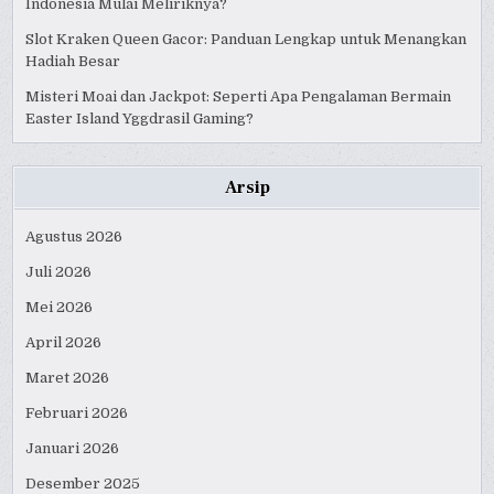
Indonesia Mulai Meliriknya?
Slot Kraken Queen Gacor: Panduan Lengkap untuk Menangkan
Hadiah Besar
Misteri Moai dan Jackpot: Seperti Apa Pengalaman Bermain
Easter Island Yggdrasil Gaming?
Arsip
Agustus 2026
Juli 2026
Mei 2026
April 2026
Maret 2026
Februari 2026
Januari 2026
Desember 2025