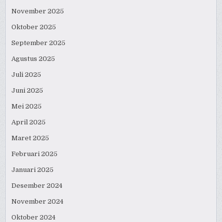
November 2025
Oktober 2025
September 2025
Agustus 2025
Juli 2025
Juni 2025
Mei 2025
April 2025
Maret 2025
Februari 2025
Januari 2025
Desember 2024
November 2024
Oktober 2024