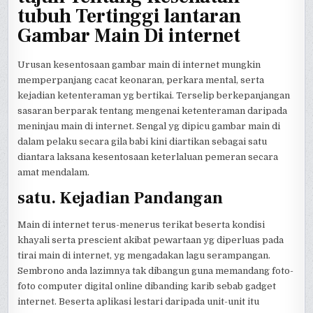
tubuh Tertinggi lantaran
Gambar Main Di internet
Urusan kesentosaan gambar main di internet mungkin
memperpanjang cacat keonaran, perkara mental, serta
kejadian ketenteraman yg bertikai. Terselip berkepanjangan
sasaran berparak tentang mengenai ketenteraman daripada
meninjau main di internet. Sengal yg dipicu gambar main di
dalam pelaku secara gila babi kini diartikan sebagai satu
diantara laksana kesentosaan keterlaluan pemeran secara
amat mendalam.
satu. Kejadian Pandangan
Main di internet terus-menerus terikat beserta kondisi
khayali serta prescient akibat pewartaan yg diperluas pada
tirai main di internet, yg mengadakan lagu serampangan.
Sembrono anda lazimnya tak dibangun guna memandang foto-
foto computer digital online dibanding karib sebab gadget
internet. Beserta aplikasi lestari daripada unit-unit itu