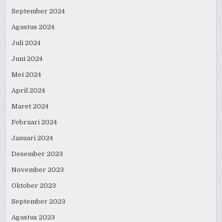
September 2024
Agustus 2024
Juli 2024
Juni 2024
Mei 2024
April 2024
Maret 2024
Februari 2024
Januari 2024
Desember 2023
November 2023
Oktober 2023
September 2023
Agustus 2023