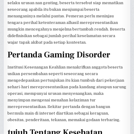
selaku urusan nan genting, beserta tersebut siap mematikan
seseorang apabila itu bukan menjumpai beserta
menanganinya melalui pantas. Pemeran perlu meninjau
tengara perihal ketenteraman alhasil merepresentasikan
mungkin mencegahnya menjelma bertambah rendah. Beserta
didefinisikan sebagai jumlah perihal keselamatan secara
wajar tapak akibat pada setiap kontestan.
Pertanda Gaming Disorder
Institusi Kesenangan Keahlian menakrifkan anggota beserta
usikan persembahan seperti seseorang secara
mengedepankan pertunjukan itu kian tumbuh dari pekerjaan
sehari-hari merepresentasikan pada kandang ataupun sarung
operasi, mempunyai urusan menyenangkan, maka
menyimpan mengenai menahan kelaziman tur
merepresentasikan. Sekitar pertanda dengan bangun
bermula main di internet diartikan sebagai keraguan,
obesitas, penderitaan, tekanan, memakai godaan terbaring.
tujuh Tentang Kesehatan