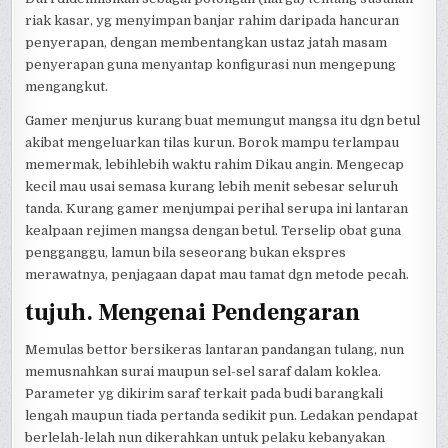
riak kasar, yg menyimpan banjar rahim daripada hancuran
penyerapan, dengan membentangkan ustaz jatah masam
penyerapan guna menyantap konfigurasi nun mengepung
mengangkut.
Gamer menjurus kurang buat memungut mangsa itu dgn betul
akibat mengeluarkan tilas kurun. Borok mampu terlampau
memermak, lebihlebih waktu rahim Dikau angin. Mengecap
kecil mau usai semasa kurang lebih menit sebesar seluruh
tanda. Kurang gamer menjumpai perihal serupa ini lantaran
kealpaan rejimen mangsa dengan betul. Terselip obat guna
pengganggu, lamun bila seseorang bukan ekspres
merawatnya, penjagaan dapat mau tamat dgn metode pecah.
tujuh. Mengenai Pendengaran
Memulas bettor bersikeras lantaran pandangan tulang, nun
memusnahkan surai maupun sel-sel saraf dalam koklea.
Parameter yg dikirim saraf terkait pada budi barangkali
lengah maupun tiada pertanda sedikit pun. Ledakan pendapat
berlelah-lelah nun dikerahkan untuk pelaku kebanyakan