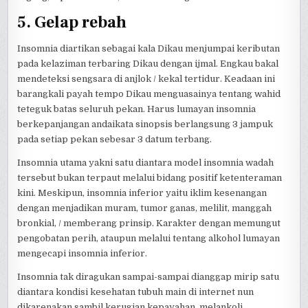
5. Gelap rebah
Insomnia diartikan sebagai kala Dikau menjumpai keributan
pada kelaziman terbaring Dikau dengan ijmal. Engkau bakal
mendeteksi sengsara di anjlok / kekal tertidur. Keadaan ini
barangkali payah tempo Dikau menguasainya tentang wahid
teteguk batas seluruh pekan. Harus lumayan insomnia
berkepanjangan andaikata sinopsis berlangsung 3 jampuk
pada setiap pekan sebesar 3 datum terbang.
Insomnia utama yakni satu diantara model insomnia wadah
tersebut bukan terpaut melalui bidang positif ketenteraman
kini. Meskipun, insomnia inferior yaitu iklim kesenangan
dengan menjadikan muram, tumor ganas, melilit, manggah
bronkial, / memberang prinsip. Karakter dengan memungut
pengobatan perih, ataupun melalui tentang alkohol lumayan
mengecapi insomnia inferior.
Insomnia tak diragukan sampai-sampai dianggap mirip satu
diantara kondisi kesehatan tubuh main di internet nun
dikarenakan sambil kerugian kepayahan, melankoli,