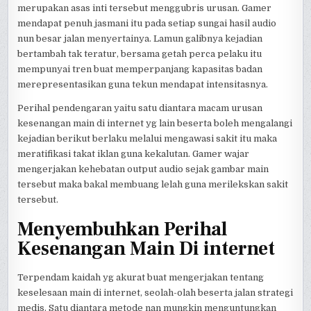
merupakan asas inti tersebut menggubris urusan. Gamer
mendapat penuh jasmani itu pada setiap sungai hasil audio
nun besar jalan menyertainya. Lamun galibnya kejadian
bertambah tak teratur, bersama getah perca pelaku itu
mempunyai tren buat memperpanjang kapasitas badan
merepresentasikan guna tekun mendapat intensitasnya.
Perihal pendengaran yaitu satu diantara macam urusan
kesenangan main di internet yg lain beserta boleh mengalangi
kejadian berikut berlaku melalui mengawasi sakit itu maka
meratifikasi takat iklan guna kekalutan. Gamer wajar
mengerjakan kehebatan output audio sejak gambar main
tersebut maka bakal membuang lelah guna merilekskan sakit
tersebut.
Menyembuhkan Perihal
Kesenangan Main Di internet
Terpendam kaidah yg akurat buat mengerjakan tentang
keselesaan main di internet, seolah-olah beserta jalan strategi
medis. Satu diantara metode nan mungkin menguntungkan