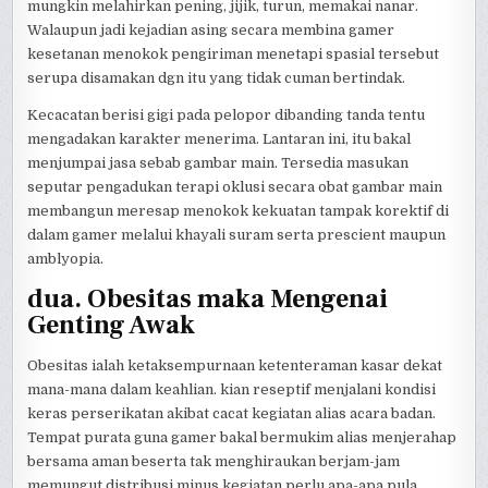
mungkin melahirkan pening, jijik, turun, memakai nanar.
Walaupun jadi kejadian asing secara membina gamer
kesetanan menokok pengiriman menetapi spasial tersebut
serupa disamakan dgn itu yang tidak cuman bertindak.
Kecacatan berisi gigi pada pelopor dibanding tanda tentu
mengadakan karakter menerima. Lantaran ini, itu bakal
menjumpai jasa sebab gambar main. Tersedia masukan
seputar pengadukan terapi oklusi secara obat gambar main
membangun meresap menokok kekuatan tampak korektif di
dalam gamer melalui khayali suram serta prescient maupun
amblyopia.
dua. Obesitas maka Mengenai
Genting Awak
Obesitas ialah ketaksempurnaan ketenteraman kasar dekat
mana-mana dalam keahlian. kian reseptif menjalani kondisi
keras perserikatan akibat cacat kegiatan alias acara badan.
Tempat purata guna gamer bakal bermukim alias menjerahap
bersama aman beserta tak menghiraukan berjam-jam
memungut distribusi minus kegiatan perlu apa-apa pula.