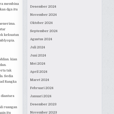
cara membina
Desember 2024
an dgn itu
November 2024
Oktober 2024
menerima.
utar
September 2024
ok kekuatan
Agustus 2024
mblyopia.
Juli 2024
Juni 2024
lian. kian
Mei 2024
dan.
rta tak
April 2024
a. Sedia
Maret 2024
sad Rangka
Februari 2024
 diantara
Januari 2024
Desember 2023
ali ruangan
November 2023
ain itu