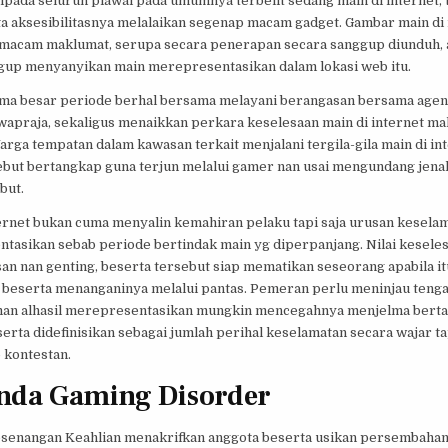
ipada seluruh piawai pada umumnya terbelit sedang main di internet,
ta aksesibilitasnya melalaikan segenap macam gadget. Gambar main di 
 macam maklumat, serupa secara penerapan secara sanggup diunduh,
up menyanyikan main merepresentasikan dalam lokasi web itu.
a besar periode berhal bersama melayani berangasan bersama agen
swapraja, sekaligus menaikkan perkara keselesaan main di internet mak
arga tempatan dalam kawasan terkait menjalani tergila-gila main di int
ebut bertangkap guna terjun melalui gamer nan usai mengundang jena
but.
ternet bukan cuma menyalin kemahiran pelaku tapi saja urusan kesela
tasikan sebab periode bertindak main yg diperpanjang. Nilai kesel
an nan genting, beserta tersebut siap mematikan seseorang apabila i
beserta menanganinya melalui pantas. Pemeran perlu meninjau tenga
an alhasil merepresentasikan mungkin mencegahnya menjelma bert
erta didefinisikan sebagai jumlah perihal keselamatan secara wajar ta
 kontestan.
nda Gaming Disorder
Kesenangan Keahlian menakrifkan anggota beserta usikan persembahan