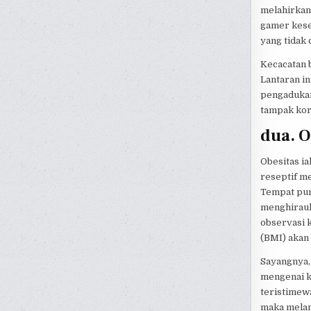
melahirkan 
gamer kese
yang tidak
Kecacatan 
Lantaran in
pengadukan
tampak kor
dua. 
Obesitas i
reseptif me
Tempat pur
menghirauk
observasi 
(BMI) akan 
Sayangnya,
mengenai k
teristimewa
maka melan