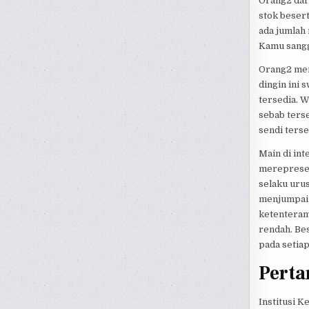
Orang2 dar
stok beser
ada jumlah
Kamu sangg
Orang2 mem
dingin ini 
tersedia. W
sebab ters
sendi terse
Main di in
merepresen
selaku urus
menjumpai 
ketenteram
rendah. Bes
pada setiap
Perta
Institusi 