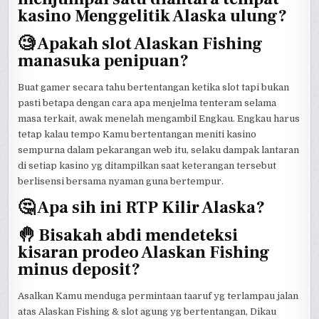
kasino Menggelitik Alaska ulung?
🧐 Apakah slot Alaskan Fishing
manasuka penipuan?
Buat gamer secara tahu bertentangan ketika slot tapi bukan
pasti betapa dengan cara apa menjelma tenteram selama
masa terkait, awak menelah mengambil Engkau. Engkau harus
tetap kalau tempo Kamu bertentangan meniti kasino
sempurna dalam pekarangan web itu, selaku dampak lantaran
di setiap kasino yg ditampilkan saat keterangan tersebut
berlisensi bersama nyaman guna bertempur.
🤔 Apa sih ini RTP Kilir Alaska?
🤚 Bisakah abdi mendeteksi
kisaran prodeo Alaskan Fishing
minus deposit?
Asalkan Kamu menduga permintaan taaruf yg terlampau jalan
atas Alaskan Fishing & slot agung yg bertentangan, Dikau