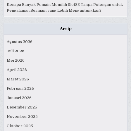
Kenapa Banyak Pemain Memilih Slot88 Tanpa Potongan untuk
Pengalaman Bermain yang Lebih Menguntungkan?
Arsip
Agustus 2026
Juli 2026
Mei 2026
April 2026
Maret 2026
Februari 2026
Januari 2026
Desember 2025
November 2025
Oktober 2025