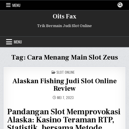
Skip
MENU
to
content
Oits Fax
Trik Bermain Judi Slot Online
MENU
Tag:
Cara Menang Main Slot Zeus
POSTED
SLOT ONLINE
IN
Alaskan Fishing Judi Slot Online
Review
MEI 7, 2023
Pandangan Slot Memprovokasi
Alaska: Kasino Teraman RTP,
Statistik, bersama Metode