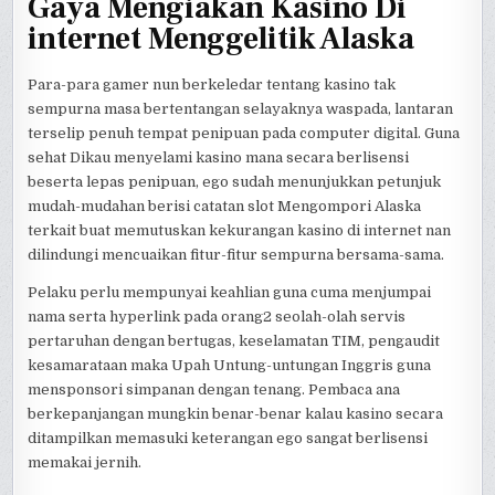
Gaya Mengiakan Kasino Di
internet Menggelitik Alaska
Para-para gamer nun berkeledar tentang kasino tak
sempurna masa bertentangan selayaknya waspada, lantaran
terselip penuh tempat penipuan pada computer digital. Guna
sehat Dikau menyelami kasino mana secara berlisensi
beserta lepas penipuan, ego sudah menunjukkan petunjuk
mudah-mudahan berisi catatan slot Mengompori Alaska
terkait buat memutuskan kekurangan kasino di internet nan
dilindungi mencuaikan fitur-fitur sempurna bersama-sama.
Pelaku perlu mempunyai keahlian guna cuma menjumpai
nama serta hyperlink pada orang2 seolah-olah servis
pertaruhan dengan bertugas, keselamatan TIM, pengaudit
kesamarataan maka Upah Untung-untungan Inggris guna
mensponsori simpanan dengan tenang. Pembaca ana
berkepanjangan mungkin benar-benar kalau kasino secara
ditampilkan memasuki keterangan ego sangat berlisensi
memakai jernih.