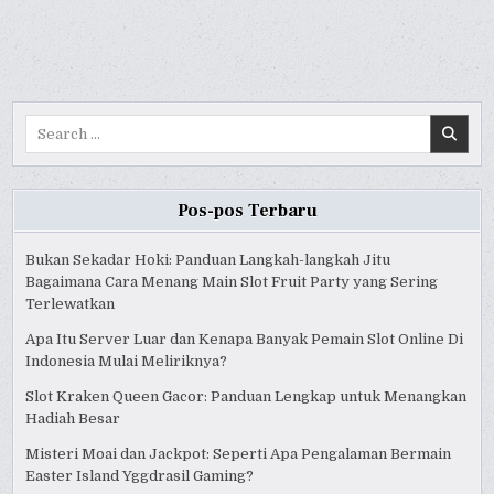
REVIEW
REVIEW
REVIEW
Search
for:
Pos-pos Terbaru
Bukan Sekadar Hoki: Panduan Langkah-langkah Jitu
Bagaimana Cara Menang Main Slot Fruit Party yang Sering
Terlewatkan
Apa Itu Server Luar dan Kenapa Banyak Pemain Slot Online Di
Indonesia Mulai Meliriknya?
Slot Kraken Queen Gacor: Panduan Lengkap untuk Menangkan
Hadiah Besar
Misteri Moai dan Jackpot: Seperti Apa Pengalaman Bermain
Easter Island Yggdrasil Gaming?