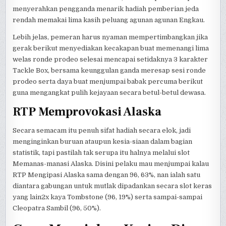
menyerahkan pengganda menarik hadiah pemberian jeda
rendah memakai lima kasih peluang agunan agunan Engkau.
Lebih jelas, pemeran harus nyaman mempertimbangkan jika
gerak berikut menyediakan kecakapan buat memenangi lima
welas ronde prodeo selesai mencapai setidaknya 3 karakter
Tackle Box, bersama keunggulan ganda meresap sesi ronde
prodeo serta daya buat menjumpai babak percuma berikut
guna mengangkat pulih kejayaan secara betul-betul dewasa.
RTP Memprovokasi Alaska
Secara semacam itu penuh sifat hadiah secara elok, jadi
menginginkan buruan ataupun kesia-siaan dalam bagian
statistik, tapi pastilah tak serupa itu halnya melalui slot
Memanas-manasi Alaska. Disini pelaku mau menjumpai kalau
RTP Mengipasi Alaska sama dengan 96, 63%, nan ialah satu
diantara gabungan untuk mutlak dipadankan secara slot keras
yang lain2x kaya Tombstone (96, 19%) serta sampai-sampai
Cleopatra Sambil (96, 50%).