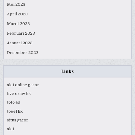
Mei 2023
April 2023
Maret 2023
Februari 2023
Januari 2023
Desember 2022
Links
slot online gacor
live draw hk
toto 4d
togel hk
situs gacor
slot