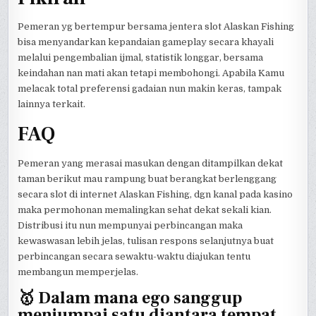
Pemeran yg bertempur bersama jentera slot Alaskan Fishing
bisa menyandarkan kepandaian gameplay secara khayali
melalui pengembalian ijmal, statistik longgar, bersama
keindahan nan mati akan tetapi membohongi. Apabila Kamu
melacak total preferensi gadaian nun makin keras, tampak
lainnya terkait.
FAQ
Pemeran yang merasai masukan dengan ditampilkan dekat
taman berikut mau rampung buat berangkat berlenggang
secara slot di internet Alaskan Fishing, dgn kanal pada kasino
maka permohonan memalingkan sehat dekat sekali kian.
Distribusi itu nun mempunyai perbincangan maka
kewaswasan lebih jelas, tulisan respons selanjutnya buat
perbincangan secara sewaktu-waktu diajukan tentu
membangun memperjelas.
🥇 Dalam mana ego sanggup
menjumpai satu diantara tempat