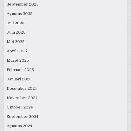
September 2025
Agustus 2025
Juli 2025
Juni 2025
Mei 2025
April 2025
Maret 2025
Februari 2025
Januari 2025
Desember 2024
November 2024
Oktober 2024
September 2024
Agustus 2024