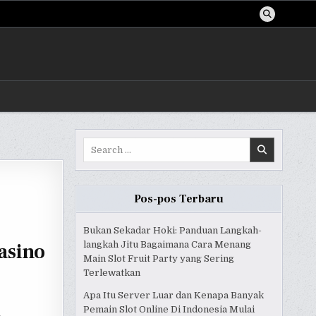
Search
for:
Pos-pos Terbaru
Bukan Sekadar Hoki: Panduan Langkah-
asino
langkah Jitu Bagaimana Cara Menang
Main Slot Fruit Party yang Sering
Terlewatkan
Apa Itu Server Luar dan Kenapa Banyak
Pemain Slot Online Di Indonesia Mulai