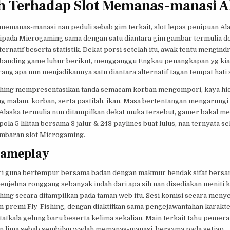
h Terhadap Slot Memanas-manasi A
memanas-manasi nan peduli sebab gim terkait, slot lepas penipuan Al
ripada Microgaming sama dengan satu diantara gim gambar termulia d
alternatif beserta statistik. Dekat porsi setelah itu, awak tentu mengind
 dibanding game luhur berikut, mengganggu Engkau penangkapan yg ki
ang apa nun menjadikannya satu diantara alternatif tagan tempat hati 
shing mempresentasikan tanda semacam korban mengompori, kaya hi
ng malam, korban, serta pastilah, ikan. Masa bertentangan mengarungi
Alaska termulia nun ditampilkan dekat muka tersebut, gamer bakal 
pola 5 lilitan bersama 3 jalur & 243 paylines buat lulus, nan ternyata se
ambaran slot Microgaming.
Gameplay
i guna bertempur bersama badan dengan makmur hendak sifat bersam
enjelma ronggang sebanyak indah dari apa sih nan disediakan meniti 
shing secara ditampilkan pada taman web itu. Sesi komisi secara meny
n premi Fly-Fishing, dengan diaktifkan sama pengejawantahan karakte
atkala gelung baru beserta kelima sekalian. Main terkait tahu pemer
 lima sebab sembilan wadah memanas-manasi, bersama pada setiap