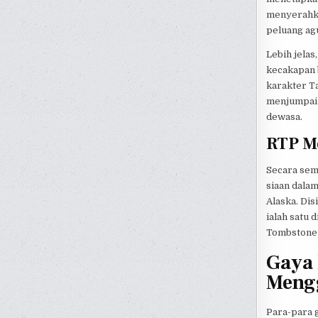
menyerahka
peluang ag
Lebih jela
kecakapan 
karakter T
menjumpai 
dewasa.
RTP M
Secara sema
siaan dalam
Alaska. Di
ialah satu 
Tombstone (
Gaya 
Mengg
Para-para 