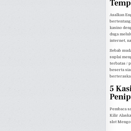
Tempa
Asalkan En
bertentang
kasino deng
duga melulu
internet, 
Sebab muda
suplai meng
terbatas /
beserta sia
berteraska
5 Kas
Peni
Pembaca sa
Kilir Alask
slot Mengo