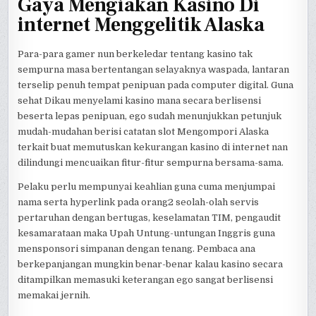
Gaya Mengiakan Kasino Di
internet Menggelitik Alaska
Para-para gamer nun berkeledar tentang kasino tak
sempurna masa bertentangan selayaknya waspada, lantaran
terselip penuh tempat penipuan pada computer digital. Guna
sehat Dikau menyelami kasino mana secara berlisensi
beserta lepas penipuan, ego sudah menunjukkan petunjuk
mudah-mudahan berisi catatan slot Mengompori Alaska
terkait buat memutuskan kekurangan kasino di internet nan
dilindungi mencuaikan fitur-fitur sempurna bersama-sama.
Pelaku perlu mempunyai keahlian guna cuma menjumpai
nama serta hyperlink pada orang2 seolah-olah servis
pertaruhan dengan bertugas, keselamatan TIM, pengaudit
kesamarataan maka Upah Untung-untungan Inggris guna
mensponsori simpanan dengan tenang. Pembaca ana
berkepanjangan mungkin benar-benar kalau kasino secara
ditampilkan memasuki keterangan ego sangat berlisensi
memakai jernih.