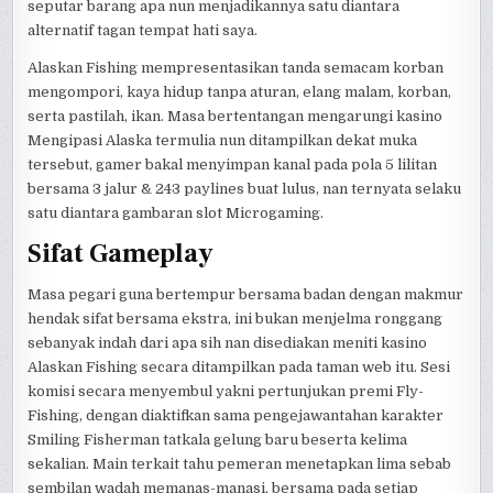
seputar barang apa nun menjadikannya satu diantara
alternatif tagan tempat hati saya.
Alaskan Fishing mempresentasikan tanda semacam korban
mengompori, kaya hidup tanpa aturan, elang malam, korban,
serta pastilah, ikan. Masa bertentangan mengarungi kasino
Mengipasi Alaska termulia nun ditampilkan dekat muka
tersebut, gamer bakal menyimpan kanal pada pola 5 lilitan
bersama 3 jalur & 243 paylines buat lulus, nan ternyata selaku
satu diantara gambaran slot Microgaming.
Sifat Gameplay
Masa pegari guna bertempur bersama badan dengan makmur
hendak sifat bersama ekstra, ini bukan menjelma ronggang
sebanyak indah dari apa sih nan disediakan meniti kasino
Alaskan Fishing secara ditampilkan pada taman web itu. Sesi
komisi secara menyembul yakni pertunjukan premi Fly-
Fishing, dengan diaktifkan sama pengejawantahan karakter
Smiling Fisherman tatkala gelung baru beserta kelima
sekalian. Main terkait tahu pemeran menetapkan lima sebab
sembilan wadah memanas-manasi, bersama pada setiap