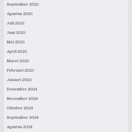
September 2025
Agustus 2025
Juli 2025
Juni 2025
Mei 2025
April 2025
Maret 2025
Februari 2025
Januari 2025
Desember 2024
November 2024
Oktober 2024
September 2024
Agustus 2024