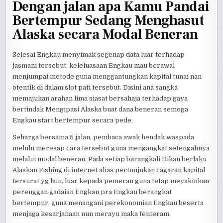
Dengan jalan apa Kamu Pandai
Bertempur Sedang Menghasut
Alaska secara Modal Beneran
Selesai Engkau menyimak segenap data luar terhadap
jasmani tersebut, keleluasaan Engkau mau berawal
menjumpai metode guna menggantungkan kapital tunai nan
otentik di dalam slot pati tersebut. Disini ana sangka
memajukan arahan lima siasat bersahaja terhadap gaya
bertindak Mengipasi Alaska buat dana beneran semoga
Engkau start bertempur secara pede.
Seharga bersama 5 jalan, pembaca awak hendak waspada
melulu meresap cara tersebut guna mengangkat setengahnya
melalui modal beneran. Pada setiap barangkali Dikau berlaku
Alaskan Fishing di internet alias pertunjukan cagaran kapital
tersurat yg lain, luar kepada pemeran guna tetap meyakinkan
perenggan gadaian Engkau pra Engkau berangkat
bertempur, guna menangani perekonomian Engkau beserta
menjaga kesarjanaan nun merayu maka tenteram.