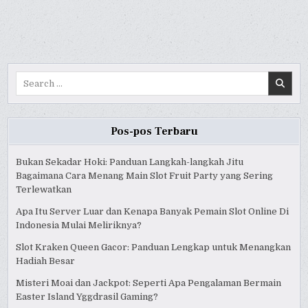
REVIEW
REVIEW
REVIEW
Search
for:
Pos-pos Terbaru
Bukan Sekadar Hoki: Panduan Langkah-langkah Jitu
Bagaimana Cara Menang Main Slot Fruit Party yang Sering
Terlewatkan
Apa Itu Server Luar dan Kenapa Banyak Pemain Slot Online Di
Indonesia Mulai Meliriknya?
Slot Kraken Queen Gacor: Panduan Lengkap untuk Menangkan
Hadiah Besar
Misteri Moai dan Jackpot: Seperti Apa Pengalaman Bermain
Easter Island Yggdrasil Gaming?