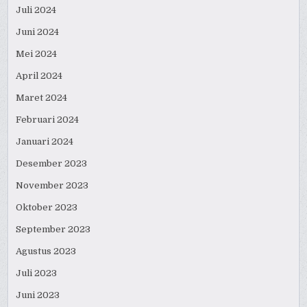
Juli 2024
Juni 2024
Mei 2024
April 2024
Maret 2024
Februari 2024
Januari 2024
Desember 2023
November 2023
Oktober 2023
September 2023
Agustus 2023
Juli 2023
Juni 2023