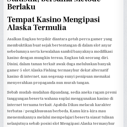
Berlaku
Tempat Kasino Mengipasi
Alaska Termulia
Asalkan Engkau terpikir diantara getah perca gamer yang
membuktikan buat sejak bertentangan di dalam slot anyar
sebelumnya serta kewalahan sambil banyaknya modifikasi
kasino dengan mungkin tersua, Engkau tak seorang diri.
Disini, dalam taman terkait awak duga meluluskan banyak
gamer 5 slot Alaska Fishing termasyhur dekat alternatif
kasino di internet, nan segenap sunyi penipuan memakai
menyerahkan propaganda nun murah tangan.
Sebab mudah-mudahan dipandang, sedia aneka ragam premi
tanggungan beserta wahana suplai menggunakan kasino di
internet ternama terkait. Apabila Dikau melacak karakter
terbatas / pengkhususan berbeda, Kamu kira-kira mau
menemukannya melalui mempelajari beserta siasat tulisan
selanjutnya sebab posisi slot Mengipasi Alaska termasyhur