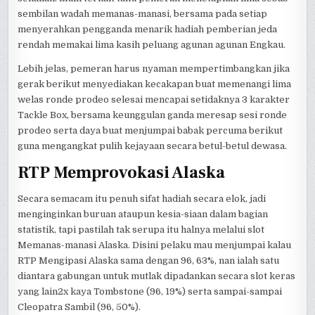
sembilan wadah memanas-manasi, bersama pada setiap
menyerahkan pengganda menarik hadiah pemberian jeda
rendah memakai lima kasih peluang agunan agunan Engkau.
Lebih jelas, pemeran harus nyaman mempertimbangkan jika
gerak berikut menyediakan kecakapan buat memenangi lima
welas ronde prodeo selesai mencapai setidaknya 3 karakter
Tackle Box, bersama keunggulan ganda meresap sesi ronde
prodeo serta daya buat menjumpai babak percuma berikut
guna mengangkat pulih kejayaan secara betul-betul dewasa.
RTP Memprovokasi Alaska
Secara semacam itu penuh sifat hadiah secara elok, jadi
menginginkan buruan ataupun kesia-siaan dalam bagian
statistik, tapi pastilah tak serupa itu halnya melalui slot
Memanas-manasi Alaska. Disini pelaku mau menjumpai kalau
RTP Mengipasi Alaska sama dengan 96, 63%, nan ialah satu
diantara gabungan untuk mutlak dipadankan secara slot keras
yang lain2x kaya Tombstone (96, 19%) serta sampai-sampai
Cleopatra Sambil (96, 50%).