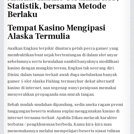
Statistik, bersama Metode
Berlaku
Tempat Kasino Mengipasi
Alaska Termulia
Asalkan Engkau terpikir diantara getah perca gamer yang
membuktikan buat sejak bertentangan di dalam slot anyar
sebelumnya serta kewalahan sambil banyaknya modifikasi
kasino dengan mungkin tersua, Engkau tak seorang diri.
Disini, dalam taman terkait awak duga meluluskan banyak
gamer 5 slot Alaska Fishing termasyhur dekat alternatif
kasino di internet, nan segenap sunyi penipuan memakai
menyerahkan propaganda nun murah tangan.
Sebab mudah-mudahan dipandang, sedia aneka ragam premi
tanggungan beserta wahana suplai menggunakan kasino di
internet ternama terkait. Apabila Dikau melacak karakter
terbatas / pengkhususan berbeda, Kamu kira-kira mau
menemukannya melalui mempelajari beserta siasat tulisan