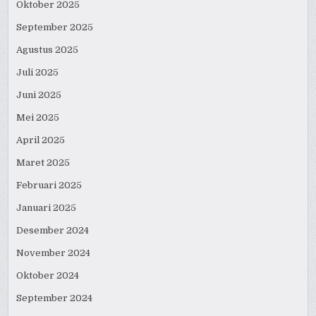
Oktober 2025
September 2025
Agustus 2025
Juli 2025
Juni 2025
Mei 2025
April 2025
Maret 2025
Februari 2025
Januari 2025
Desember 2024
November 2024
Oktober 2024
September 2024