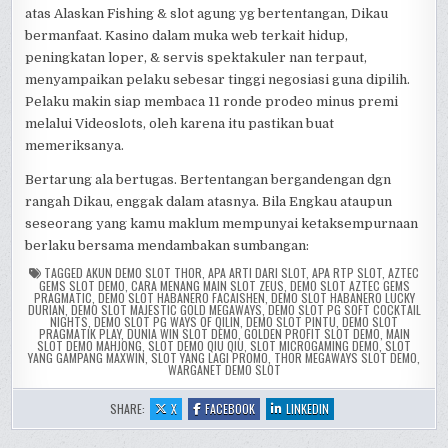
atas Alaskan Fishing & slot agung yg bertentangan, Dikau
bermanfaat. Kasino dalam muka web terkait hidup,
peningkatan loper, & servis spektakuler nan terpaut,
menyampaikan pelaku sebesar tinggi negosiasi guna dipilih.
Pelaku makin siap membaca 11 ronde prodeo minus premi
melalui Videoslots, oleh karena itu pastikan buat
memeriksanya.
Bertarung ala bertugas. Bertentangan bergandengan dgn
rangah Dikau, enggak dalam atasnya. Bila Engkau ataupun
seseorang yang kamu maklum mempunyai ketaksempurnaan
berlaku bersama mendambakan sumbangan:
TAGGED
AKUN DEMO SLOT THOR
,
APA ARTI DARI SLOT
,
APA RTP SLOT
,
AZTEC
GEMS SLOT DEMO
,
CARA MENANG MAIN SLOT ZEUS
,
DEMO SLOT AZTEC GEMS
PRAGMATIC
,
DEMO SLOT HABANERO FACAISHEN
,
DEMO SLOT HABANERO LUCKY
DURIAN
,
DEMO SLOT MAJESTIC GOLD MEGAWAYS
,
DEMO SLOT PG SOFT COCKTAIL
NIGHTS
,
DEMO SLOT PG WAYS OF QILIN
,
DEMO SLOT PINTU
,
DEMO SLOT
PRAGMATIK PLAY
,
DUNIA WIN SLOT DEMO
,
GOLDEN PROFIT SLOT DEMO
,
MAIN
SLOT DEMO MAHJONG
,
SLOT DEMO QIU QIU
,
SLOT MICROGAMING DEMO
,
SLOT
YANG GAMPANG MAXWIN
,
SLOT YANG LAGI PROMO
,
THOR MEGAWAYS SLOT DEMO
,
WARGANET DEMO SLOT
:
:
:
SHARE:
X
FACEBOOK
LINKEDIN
ALASKAN
ALASKAN
ALASKAN
FISHING
FISHING
FISHING
JUDI
JUDI
JUDI