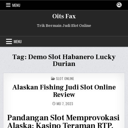
Skip
MENU
to
content
Oits Fax
Trik Bermain Judi Slot Online
MENU
Tag:
Demo Slot Habanero Lucky
Durian
POSTED
SLOT ONLINE
IN
Alaskan Fishing Judi Slot Online
Review
MEI 7, 2023
Pandangan Slot Memprovokasi
Alaska: Kasino Teraman RTP,