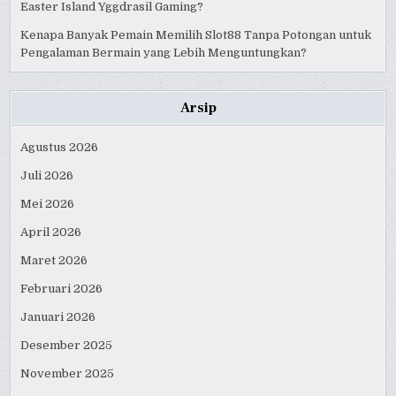
Easter Island Yggdrasil Gaming?
Kenapa Banyak Pemain Memilih Slot88 Tanpa Potongan untuk
Pengalaman Bermain yang Lebih Menguntungkan?
Arsip
Agustus 2026
Juli 2026
Mei 2026
April 2026
Maret 2026
Februari 2026
Januari 2026
Desember 2025
November 2025