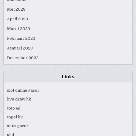
Mei 2023
April 2023
Maret 2023
Februari 2023
Januari 2023
Desember 2022
Links
slot online gacor
live draw hk
toto 4d
togel hk
situs gacor
slot