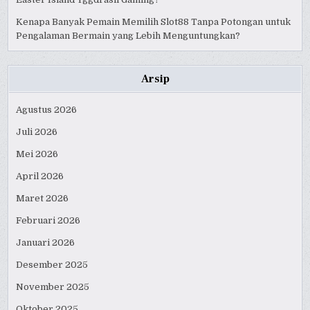
Kenapa Banyak Pemain Memilih Slot88 Tanpa Potongan untuk
Pengalaman Bermain yang Lebih Menguntungkan?
Arsip
Agustus 2026
Juli 2026
Mei 2026
April 2026
Maret 2026
Februari 2026
Januari 2026
Desember 2025
November 2025
Oktober 2025