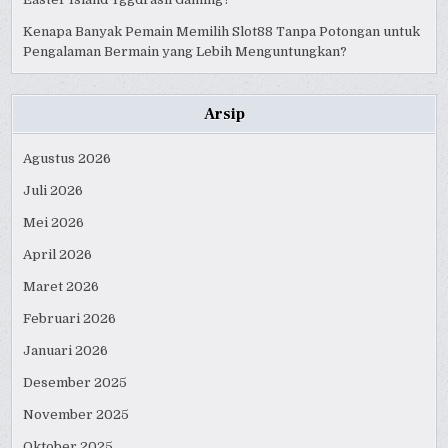
Kenapa Banyak Pemain Memilih Slot88 Tanpa Potongan untuk
Pengalaman Bermain yang Lebih Menguntungkan?
Arsip
Agustus 2026
Juli 2026
Mei 2026
April 2026
Maret 2026
Februari 2026
Januari 2026
Desember 2025
November 2025
Oktober 2025