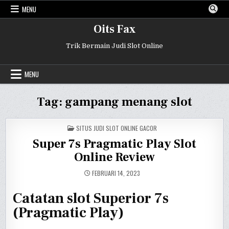
Skip
MENU
to
content
Oits Fax
Trik Bermain Judi Slot Online
MENU
Tag:
gampang menang slot
POSTED
SITUS JUDI SLOT ONLINE GACOR
IN
Super 7s Pragmatic Play Slot
Online Review
FEBRUARI 14, 2023
Catatan slot Superior 7s
(Pragmatic Play)