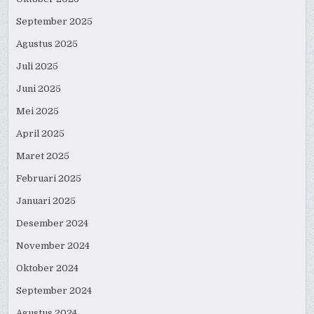
September 2025
Agustus 2025
Juli 2025
Juni 2025
Mei 2025
April 2025
Maret 2025
Februari 2025
Januari 2025
Desember 2024
November 2024
Oktober 2024
September 2024
Agustus 2024