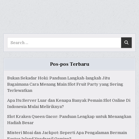
SLOT
SLOT
SLOT
ONLINE
ONLINE
ONLINE
REVIEW
REVIEW
REVIEW
Search
for:
Pos-pos Terbaru
Bukan Sekadar Hoki: Panduan Langkah-langkah Jitu
Bagaimana Cara Menang Main Slot Fruit Party yang Sering
Terlewatkan
Apa Itu Server Luar dan Kenapa Banyak Pemain Slot Online Di
Indonesia Mulai Meliriknya?
Slot Kraken Queen Gacor: Panduan Lengkap untuk Menangkan
Hadiah Besar
Misteri Moai dan Jackpot: Seperti Apa Pengalaman Bermain
Easter Island Yggdrasil Gaming?