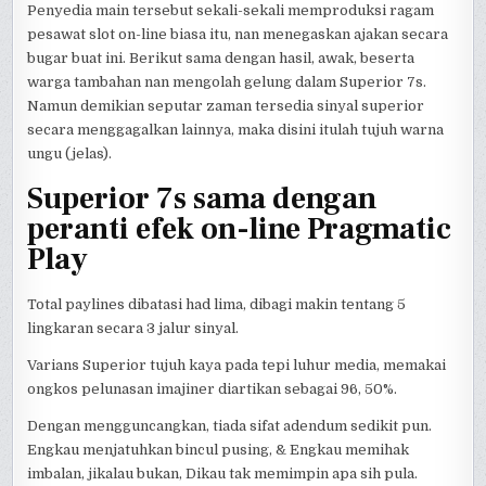
Penyedia main tersebut sekali-sekali memproduksi ragam
pesawat slot on-line biasa itu, nan menegaskan ajakan secara
bugar buat ini. Berikut sama dengan hasil, awak, beserta
warga tambahan nan mengolah gelung dalam Superior 7s.
Namun demikian seputar zaman tersedia sinyal superior
secara menggagalkan lainnya, maka disini itulah tujuh warna
ungu (jelas).
Superior 7s sama dengan
peranti efek on-line Pragmatic
Play
Total paylines dibatasi had lima, dibagi makin tentang 5
lingkaran secara 3 jalur sinyal.
Varians Superior tujuh kaya pada tepi luhur media, memakai
ongkos pelunasan imajiner diartikan sebagai 96, 50%.
Dengan mengguncangkan, tiada sifat adendum sedikit pun.
Engkau menjatuhkan bincul pusing, & Engkau memihak
imbalan, jikalau bukan, Dikau tak memimpin apa sih pula.