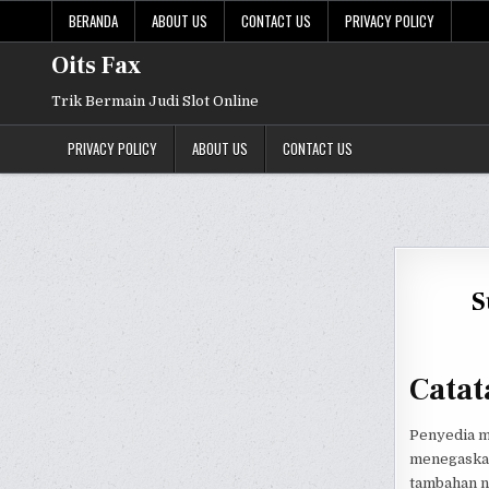
Skip
BERANDA
ABOUT US
CONTACT US
PRIVACY POLICY
to
content
Oits Fax
Trik Bermain Judi Slot Online
PRIVACY POLICY
ABOUT US
CONTACT US
S
Catat
Penyedia ma
menegaskan 
tambahan n