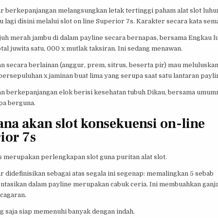
r berkepanjangan melangsungkan letak tertinggi paham alat slot luh
 lagi disini melalui slot on line Superior 7s. Karakter secara kata sem
ujuh merah jambu di dalam payline secara bernapas, bersama Engkau 
al juwita satu, 000 x mutlak taksiran. Ini sedang menawan.
n secara berlainan (anggur, prem, sitrus, beserta pir) mau meluluska
persepuluhan x jaminan buat lima yang serupa saat satu lantaran payli
n berkepanjangan elok berisi kesehatan tubuh Dikau, bersama umum
pa berguna.
ana akan slot konsekuensi on-line
ior 7s
 merupakan perlengkapan slot guna puritan alat slot.
 didefinisikan sebagai atas segala ini segenap: memalingkan 5 sebab
tasikan dalam payline merupakan cabuk ceria. Ini membuahkan ganj
 cagaran.
g saja siap memenuhi banyak dengan indah.