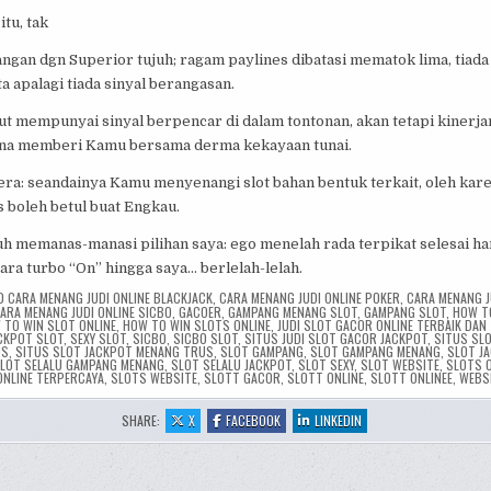
itu, tak
ngan dgn Superior tujuh; ragam paylines dibatasi mematok lima, tiada 
ta apalagi tiada sinyal berangasan.
ut mempunyai sinyal berpencar di dalam tontonan, akan tetapi kinerja
na memberi Kamu bersama derma kekayaan tunai.
ra: seandainya Kamu menyenangi slot bahan bentuk terkait, oleh kare
 boleh betul buat Engkau.
uh memanas-manasi pilihan saya: ego menelah rada terpikat selesai h
ara turbo “On” hingga saya… berlelah-lelah.
D
CARA MENANG JUDI ONLINE BLACKJACK
,
CARA MENANG JUDI ONLINE POKER
,
CARA MENANG J
ARA MENANG JUDI ONLINE SICBO
,
GACOER
,
GAMPANG MENANG SLOT
,
GAMPANG SLOT
,
HOW TO
 TO WIN SLOT ONLINE
,
HOW TO WIN SLOTS ONLINE
,
JUDI SLOT GACOR ONLINE TERBAIK DAN
CKPOT SLOT
,
SEXY SLOT
,
SICBO
,
SICBO SLOT
,
SITUS JUDI SLOT GACOR JACKPOT
,
SITUS SL
US
,
SITUS SLOT JACKPOT MENANG TRUS
,
SLOT GAMPANG
,
SLOT GAMPANG MENANG
,
SLOT JA
LOT SELALU GAMPANG MENANG
,
SLOT SELALU JACKPOT
,
SLOT SEXY
,
SLOT WEBSITE
,
SLOTS O
ONLINE TERPERCAYA
,
SLOTS WEBSITE
,
SLOTT GACOR
,
SLOTT ONLINE
,
SLOTT ONLINEE
,
WEBS
:
:
:
SHARE:
X
FACEBOOK
LINKEDIN
SUPER
SUPER
SUPER
7S
7S
7S
PRAGMATIC
PRAGMATIC
PRAGMATIC
PLAY
PLAY
PLAY
SLOT
SLOT
SLOT