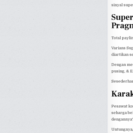
sinyal supe
Super
Pragm
Total payli
Varians Su
diartikan s
Dengan men
pusing, & E
Sesederhana
Karak
Pesawat ko
seharga be
dengannya
Untungnya, 