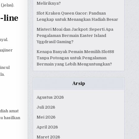
Meliriknya?
(jelas).
Slot Kraken Queen Gacor: Panduan
-line
Lengkap untuk Menangkan Hadiah Besar
Misteri Moai dan Jackpot: Seperti Apa
Pengalaman Bermain Easter Island
nyal.
Yggdrasil Gaming?
majiner
Kenapa Banyak Pemain Memilih Slot88
Tanpa Potongan untuk Pengalaman
Bermain yang Lebih Menguntungkan?
incul
la.
Arsip
Agustus 2026
Juli 2026
diah amat
Mei 2026
u hasilkan
April 2026
Maret 2026