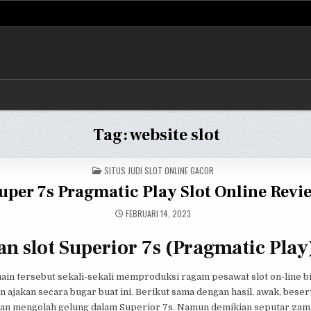
Tag:
website slot
POSTED
SITUS JUDI SLOT ONLINE GACOR
IN
uper 7s Pragmatic Play Slot Online Revi
FEBRUARI 14, 2023
an slot Superior 7s (Pragmatic Play
in tersebut sekali-sekali memproduksi ragam pesawat slot on-line bia
ajakan secara bugar buat ini. Berikut sama dengan hasil, awak, beser
an mengolah gelung dalam Superior 7s. Namun demikian seputar zam