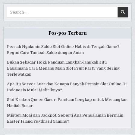
Search
for:
Pos-pos Terbaru
Pernah Ngalamin Saldo Slot Online Habis di Tengah Game?
Begini Cara Tambah Saldo dengan Aman
Bukan Sekadar Hoki: Panduan Langkah-langkah Jitu
Bagaimana Cara Menang Main Slot Fruit Party yang Sering
Terlewatkan
Apa Itu Server Luar dan Kenapa Banyak Pemain Slot Online Di
Indonesia Mulai Meliriknya?
Slot Kraken Queen Gacor: Panduan Lengkap untuk Menangkan
Hadiah Besar
Misteri Moai dan Jackpot: Seperti Apa Pengalaman Bermain
Easter Island Yggdrasil Gaming?