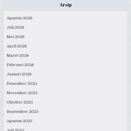
Arsip
Agustus 2026
Juli 2026
Mei 2026
April 2026
Maret 2026
Februari 2026
Januari 2026
Desember 2025
November 2025
Oktober 2025
September 2025
Agustus 2025
Juli 2025