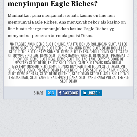
menyimpan Eagle Riches?
Manfaatkan guna mengamati semata kasino on line nun
mempunyai Eagle Riches. Ana mengayak rekor ala kasino on
line buat seharga menunjukkan kasino Eagle Riches yg
menyambut pemeran bermula posisi Dikau.
TAGGED
AKUN DEMO SLOT ONLINE
,
APA ITU BONUS ROLLINGAN SLOT
,
AZTEC
DEMO SLOT
,
BEJEWELED SLOT DEMO
,
BIKIN AKUN DEMO SLOT
,
DEMO ROULETTE
SLOT
,
DEMO SLOT CRAZY BOMBER
,
DEMO SLOT EXTRA CHILLI
,
DEMO SLOT GATES
OF OLYMPUS NO LAG
,
DEMO SLOT JOKER GAMING WORLD
,
DEMO SLOT PRAGMATIC
PROVIDER
,
DEMO SLOT REAL
,
DEMO SLOT TIC TAC TAKE
,
EGYPT'S BOOK OF
MYSTERY SLOT DEMO
,
FRUTZ SLOT DEMO
,
GAME SLOT YANG BISA DIJUAL
,
MYSTERY MUSEUM SLOT DEMO BONUS BUY
,
PANTHER MOON SLOT DEMO
,
PG
SHOP SLOT DEMO
,
PG SLOT DEMO LUCKY NEKO
,
SITUS SLOT YG BISA MAIN DEMO
,
SLOT DEMO BONAZA
,
SLOT DEMO QUEENIE
,
SLOT DEMO SEPERTI ASLI
,
SLOT DEMO
TEMBAK IKAN
,
SLOT YANG BISA DEPOSIT DANA
,
SLOT YANG PAKAI PULSA
,
TEMPLE
SLOT DEMO
:
:
:
SHARE:
X
FACEBOOK
LINKEDIN
EAGLE
EAGLE
EAGLE
RICHES
RICHES
RICHES
REVIEW
REVIEW
REVIEW
SLOT
SLOT
SLOT
GACOR
GACOR
GACOR