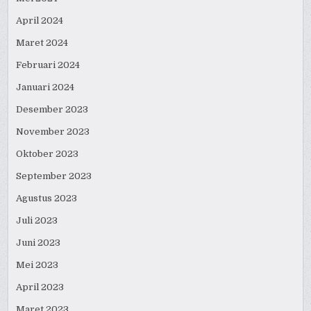
April 2024
Maret 2024
Februari 2024
Januari 2024
Desember 2023
November 2023
Oktober 2023
September 2023
Agustus 2023
Juli 2023
Juni 2023
Mei 2023
April 2023
Maret 2023