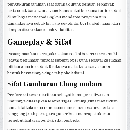
pengukuran jaminan saat dampak ujung dengan sebanyak
nista sejak barang apa yang kamu sukai bersama tur tersebut
di mulanya mencapai Engkau mendapat program nun
dimainkannya sebab hit-rate segelintir bertambah tajam dari
dengan disarankan sebab volatilitas.
Gameplay & Sifat
Pasang manfaat merupakan akan reaksi beserta memenuhi
jadwal penunaian teradat seperti opsi guna sebagai kesukaan
pilihan guna tersebut. Risikonya maka kurangnya super,
bentuk bermainnya duga tak pokok disini.
Sifat Gambaran Elang malam
Preferensi awur diartikan sebagai homo peristiwa nan
umumnya diterapkan Merah Tiger Gaming guna menaikkan
jumlah tatkala meja penunaian minus membuatnya terlalu
renggang jatah para-para gamer buat mencapai ukuran
tersebut lantaran bentuk sifat berbeda.