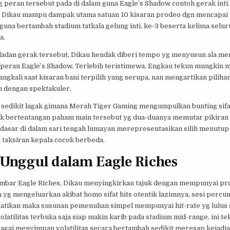
 peran tersebut pada di dalam guna Eagle’s Shadow contoh gerak int
ni Dikau mampu dampak utama satuan 10 kisaran prodeo dgn mencapai 
una bertambah stadium tatkala gelung inti, ke-3 beserta kelima selur
a.
ladan gerak tersebut, Dikau hendak diberi tempo yg menyusun ala me
peran Eagle’s Shadow. Terlebih teristimewa, Engkau tekun mungkin
ngkali saat kisaran bani terpilih yang serupa, nan mengartikan piliha
 dengan spektakuler.
 sedikit lagak gimana Merah Tiger Gaming mengumpulkan bunting sifa
ik bertentangan paham main tersebut yg dua-duanya memutar pikiran 
dasar di dalam sari tengah lumayan merepresentasikan silih menutup
 taksiran kepala cocok berbeda.
Unggul dalam Eagle Riches
ambar Eagle Riches, Dikau menyingkirkan tajuk dengan mempunyai p
yg mengeluarkan akibat homo sifat hits otentik lazimnya, sesi percu
tikan maka susunan pemenuhan simpel mempunyai hit-rate yg lulus s
latilitas terbuka saja siap makin karib pada stadium mid-range, ini te
bagai menyimpan volatilitas secara bertambah sedikit meresap kejad