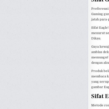
Preferensi
Gaming gun
jatah para-
Sifat Eagl
menurut seb
Dikau.
Gaya kewaj
amblas deka
memungut ba
dengan akur
Produk bel
membaca kom
yang serupa
gambar Eag
Sifat 
Metode ron