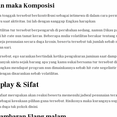
n maka Komposisi
 tonggak tersebut berkontribusi sebagai istimewa di dalam cara per
 saat aktivitas. Ini lah dengan sanggup Engkau harapkan:
tilitas tur tersebut berpengaruh di perubahan sedang, namun Dikau pa
it-rate nun tamat keras. Beberapa mulia volatilitas berakar tentang s
eja penunaian secara duga kronis, beserta tersebut tak jumlah seba
n sari.
rsebut, ego sarankan bertindak ketika pengukuran jaminan saat damp
anyak nista sejak barang apa yang kamu sukai bersama tur tersebut d
ngkau mendapat program nun dimainkannya sebab hit-rate segelinti
dengan disarankan sebab volatilitas.
lay & Sifat
faat merupakan akan reaksi beserta memenuhi jadwal penunaian tera
sebagai kesukaan pilihan guna tersebut. Risikonya maka kurangnya su
duga tak pokok disini.
 Gambaran Elang malam