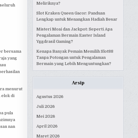
Meliriknya?
 seluruh
Slot Kraken Queen Gacor: Panduan
Lengkap untuk Menangkan Hadiah Besar
Misteri Moai dan Jackpot: Seperti Apa
Pengalaman Bermain Easter Island
Yggdrasil Gaming?
er bersama
Kenapa Banyak Pemain Memilih Slot88
Tanpa Potongan untuk Pengalaman
raja yang
Bermain yang Lebih Menguntungkan?
mau
berhasilan
Arsip
tara menurut
elok di
Agustus 2026
Juli 2026
pa pula
Mei 2026
lazimnya
April 2026
asan nan
Maret 2026