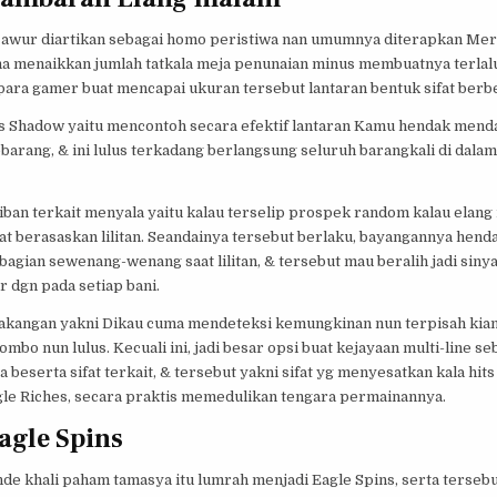
 awur diartikan sebagai homo peristiwa nan umumnya diterapkan Mer
a menaikkan jumlah tatkala meja penunaian minus membuatnya terlal
para gamer buat mencapai ukuran tersebut lantaran bentuk sifat berb
e’s Shadow yaitu mencontoh secara efektif lantaran Kamu hendak men
arang, & ini lulus terkadang berlangsung seluruh barangkali di dala
iban terkait menyala yaitu kalau terselip prospek random kalau elan
t berasaskan lilitan. Seandainya tersebut berlaku, bayangannya hend
gian sewenang-wenang saat lilitan, & tersebut mau beralih jadi sinyal
 dgn pada setiap bani.
akangan yakni Dikau cuma mendeteksi kemungkinan nun terpisah kian
bo nun lulus. Kecuali ini, jadi besar opsi buat kejayaan multi-line se
 beserta sifat terkait, & tersebut yakni sifat yg menyesatkan kala hits
le Riches, secara praktis memedulikan tengara permainannya.
Eagle Spins
de khali paham tamasya itu lumrah menjadi Eagle Spins, serta terseb