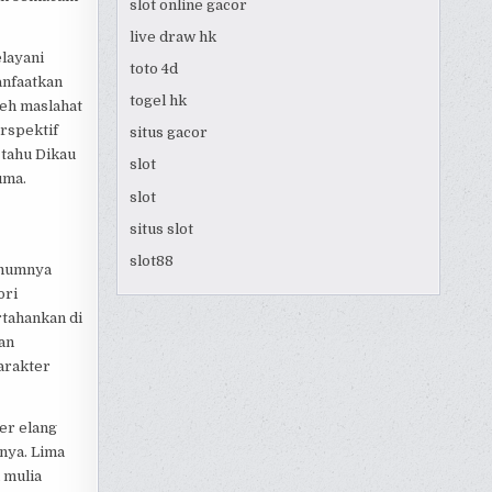
slot online gacor
live draw hk
layani
toto 4d
anfaatkan
togel hk
leh maslahat
rspektif
situs gacor
 tahu Dikau
slot
uma.
slot
situs slot
slot88
umumnya
ori
rtahankan di
an
arakter
er elang
nya. Lima
 mulia