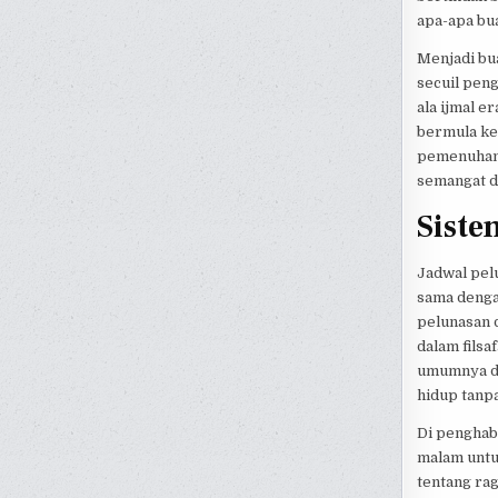
apa-apa bua
Menjadi bu
secuil pen
ala ijmal 
bermula ke
pemenuhan 
semangat d
Siste
Jadwal pel
sama denga
pelunasan 
dalam fils
umumnya da
hidup tanpa
Di penghab
malam untu
tentang rag