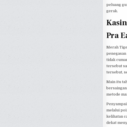
peluang gun
gerak.
Kasin
Pra E
Merah Tige
penegasan 
tidak cuma
tersebut s
tersebut, 
Main itu ta
bersaingan
metode mai
Penyampaia
melalui poi
kelihatan 
dekat meny