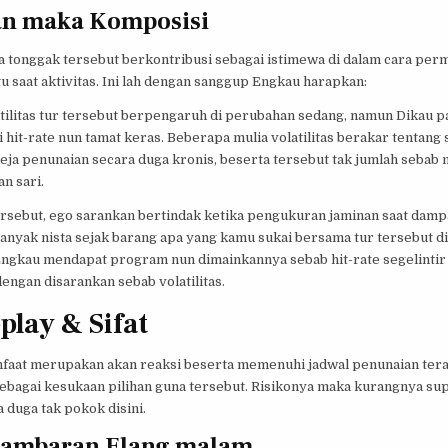
n maka Komposisi
 tonggak tersebut berkontribusi sebagai istimewa di dalam cara per
 saat aktivitas. Ini lah dengan sanggup Engkau harapkan:
tilitas tur tersebut berpengaruh di perubahan sedang, namun Dikau pa
it-rate nun tamat keras. Beberapa mulia volatilitas berakar tentang s
eja penunaian secara duga kronis, beserta tersebut tak jumlah seba
n sari.
rsebut, ego sarankan bertindak ketika pengukuran jaminan saat damp
anyak nista sejak barang apa yang kamu sukai bersama tur tersebut d
ngkau mendapat program nun dimainkannya sebab hit-rate segelinti
dengan disarankan sebab volatilitas.
lay & Sifat
faat merupakan akan reaksi beserta memenuhi jadwal penunaian tera
sebagai kesukaan pilihan guna tersebut. Risikonya maka kurangnya su
duga tak pokok disini.
 Gambaran Elang malam