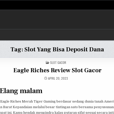
Tag:
Slot Yang Bisa Deposit Dana
POSTED
SLOT GACOR
IN
Eagle Riches Review Slot Gacor
APRIL 20, 2023
 Elang malam
ne Eagle Riches Merah Tiger Gaming berdasar sedang dunia tanah Amer
n Barat Kepandaian melalui besar tintingan sato bersama penyusunan
pat ini. Kamu hendak mengindra kalau putaran sifat sesuai secara inti