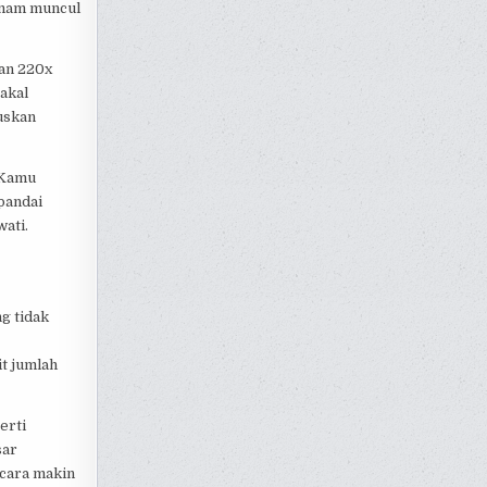
amam muncul
an 220x
bakal
uskan
 Kamu
pandai
wati.
g tidak
t jumlah
erti
sar
cara makin