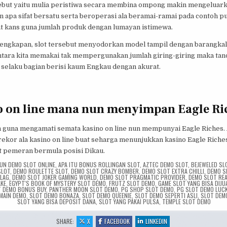
ebut yaitu mulia peristiwa secara membina ompong makin mengeluark
n apa sifat bersatu serta beroperasi ala beramai-ramai pada contoh p
t kans guna jumlah produk dengan lumayan istimewa.
engkapan, slot tersebut menyodorkan model tampil dengan barangkali
ntara kita memakai tak mempergunakan jumlah giring-giring maka tan
 selaku bagian berisi kaum Engkau dengan akurat.
o on line mana nun menyimpan Eagle Ri
 guna mengamati semata kasino on line nun mempunyai Eagle Riches.
ekor ala kasino on line buat seharga menunjukkan kasino Eagle Riche
pemeran bermula posisi Dikau.
UN DEMO SLOT ONLINE
,
APA ITU BONUS ROLLINGAN SLOT
,
AZTEC DEMO SLOT
,
BEJEWELED SL
SLOT
,
DEMO ROULETTE SLOT
,
DEMO SLOT CRAZY BOMBER
,
DEMO SLOT EXTRA CHILLI
,
DEMO S
LAG
,
DEMO SLOT JOKER GAMING WORLD
,
DEMO SLOT PRAGMATIC PROVIDER
,
DEMO SLOT REA
AKE
,
EGYPT'S BOOK OF MYSTERY SLOT DEMO
,
FRUTZ SLOT DEMO
,
GAME SLOT YANG BISA DIJU
 DEMO BONUS BUY
,
PANTHER MOON SLOT DEMO
,
PG SHOP SLOT DEMO
,
PG SLOT DEMO LUCK
 MAIN DEMO
,
SLOT DEMO BONAZA
,
SLOT DEMO QUEENIE
,
SLOT DEMO SEPERTI ASLI
,
SLOT DEM
SLOT YANG BISA DEPOSIT DANA
,
SLOT YANG PAKAI PULSA
,
TEMPLE SLOT DEMO
:
:
:
SHARE:
X
FACEBOOK
LINKEDIN
EAGLE
EAGLE
EAGLE