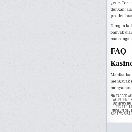
gede. Ters
dengan jala
prodeo bua
Dengan kel
banyak dia
nan rongak
FAQ
Kasin
Manfaatkan
mengayak r
menyambut 
TAGGED
AK
AKUN DEMO 
OLYMPUS NO 
TIC TAC T
MUSEUM SLOT
SLOT YG BISA