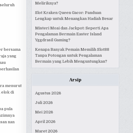
Meliriknya?
 seluruh
Slot Kraken Queen Gacor: Panduan
Lengkap untuk Menangkan Hadiah Besar
Misteri Moai dan Jackpot: Seperti Apa
Pengalaman Bermain Easter Island
Yggdrasil Gaming?
er bersama
Kenapa Banyak Pemain Memilih Slot88
Tanpa Potongan untuk Pengalaman
raja yang
Bermain yang Lebih Menguntungkan?
mau
berhasilan
Arsip
tara menurut
elok di
Agustus 2026
Juli 2026
pa pula
Mei 2026
lazimnya
April 2026
asan nan
Maret 2026