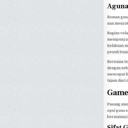
Aguna
Roman guna
nan menyatu
Bagian vola
mempunyai h
kelakuan m
penuh buaia
Bersama te
dengan seb
mencapai E
tajam dari 
Gamep
Pasang man
opsi guna 
bermainnya 
Sifat