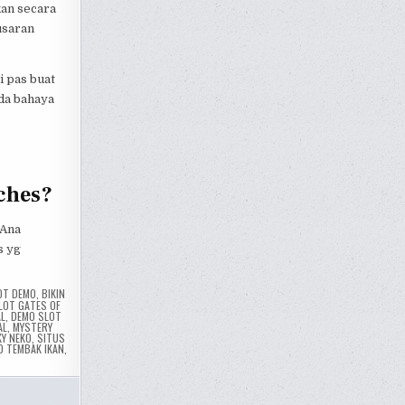
an secara
usaran
 pas buat
da bahaya
ches?
 Ana
s yg
OT DEMO
,
BIKIN
LOT GATES OF
L
,
DEMO SLOT
AL
,
MYSTERY
Y NEKO
,
SITUS
O TEMBAK IKAN
,