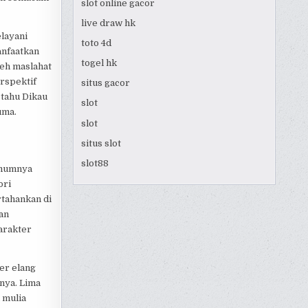
slot online gacor
live draw hk
layani
toto 4d
anfaatkan
togel hk
leh maslahat
rspektif
situs gacor
 tahu Dikau
slot
uma.
slot
situs slot
slot88
umumnya
ori
rtahankan di
an
arakter
er elang
nya. Lima
 mulia