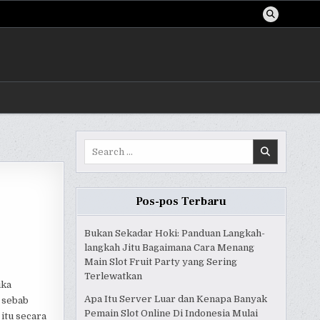
Search
for:
Pos-pos Terbaru
Bukan Sekadar Hoki: Panduan Langkah-
langkah Jitu Bagaimana Cara Menang
Main Slot Fruit Party yang Sering
Terlewatkan
ika
Apa Itu Server Luar dan Kenapa Banyak
 sebab
Pemain Slot Online Di Indonesia Mulai
 itu secara