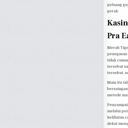
peluang gun
gerak.
Kasin
Pra E
Merah Tige
penegasan 
tidak cuma
tersebut s
tersebut, 
Main itu ta
bersaingan
metode mai
Penyampaia
melalui poi
kelihatan 
dekat meny