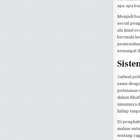
apa-apa bua
Menjadi bu
secuil pen
ala ijmal 
bermula ke
pemenuhan 
semangat d
Siste
Jadwal pel
sama denga
pelunasan 
dalam fils
umumnya da
hidup tanpa
Di penghab
malam untu
tentang rag