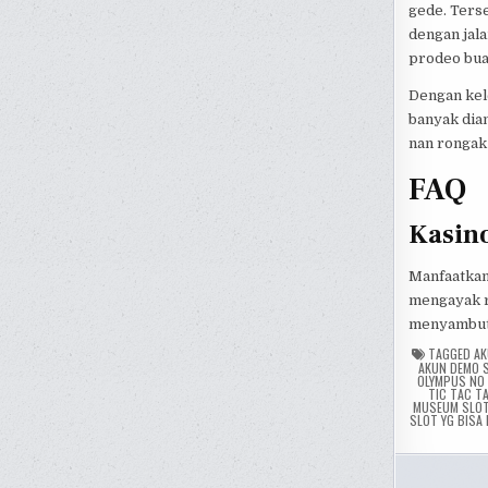
gede. Ters
dengan jala
prodeo bua
Dengan kel
banyak dia
nan rongak
FAQ
Kasin
Manfaatkan
mengayak r
menyambut 
TAGGED
AK
AKUN DEMO 
OLYMPUS NO 
TIC TAC T
MUSEUM SLOT
SLOT YG BISA