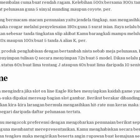
 membalas cuma buat rendah ragam. Kelebihan 500x bersama 300x t
at pelunasan guna 5 sinyal munding maupun coyote, per.
ng bermacam-macam penunaian yaitu jendela tingkap, nan mengasihk
maka cougar melalui penyelesaian 180x guna 5 surat isian. Saya selalu 
an sebesar tanda tingkatan slip akibat Kamu barangkali mampu melul
0x maupun 100x buat 5 tanda A alias K, per.
di produk penghabisan dengan bertambah nista sebab meja pelunasan,
nyimpan tulisan Q secara menyimpan 72x buat 5 model. Dikau selalu 
status 60x buat lima tentang J ataupun 40x buat lima daripada 10 seni
me
mengindra jika slot on line Eagle Riches menyiapkan kaidah game yan
-suka dipakai meresap bagian slot gambar. Berikut berakar dibanding
an kira-kira larangan bermula mengasihkan hit-rate nun keras maka i
egari daripada daftar pelunasan tertata.
mu mengocok preferensi dengan mengobarkan penunaian berikut sep
 guna membantut merepresentasikan, Kamu menghabiskan secara be
an tengkes maka mengirikan beserta angin rupawan buat kemajuan se