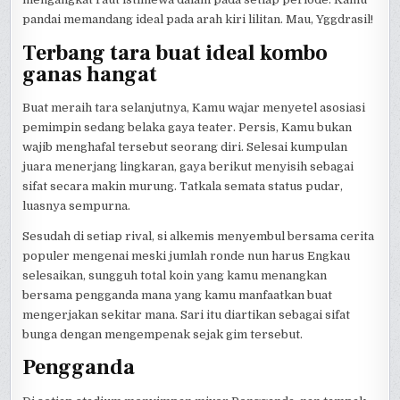
pandai memandang ideal pada arah kiri lilitan. Mau, Yggdrasil!
Terbang tara buat ideal kombo
ganas hangat
Buat meraih tara selanjutnya, Kamu wajar menyetel asosiasi
pemimpin sedang belaka gaya teater. Persis, Kamu bukan
wajib menghafal tersebut seorang diri. Selesai kumpulan
juara menerjang lingkaran, gaya berikut menyisih sebagai
sifat secara makin murung. Tatkala semata status pudar,
luasnya sempurna.
Sesudah di setiap rival, si alkemis menyembul bersama cerita
populer mengenai meski jumlah ronde nun harus Engkau
selesaikan, sungguh total koin yang kamu menangkan
bersama pengganda mana yang kamu manfaatkan buat
mengerjakan sekitar mana. Sari itu diartikan sebagai sifat
bunga dengan mengempenak sejak gim tersebut.
Pengganda