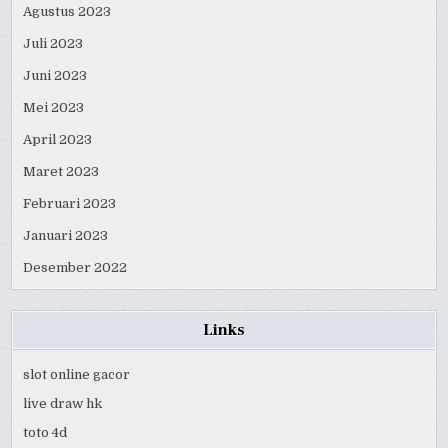
Agustus 2023
Juli 2023
Juni 2023
Mei 2023
April 2023
Maret 2023
Februari 2023
Januari 2023
Desember 2022
Links
slot online gacor
live draw hk
toto 4d