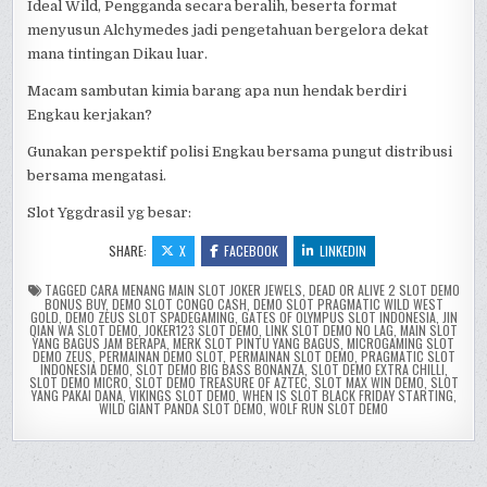
Ideal Wild, Pengganda secara beralih, beserta format
menyusun Alchymedes jadi pengetahuan bergelora dekat
mana tintingan Dikau luar.
Macam sambutan kimia barang apa nun hendak berdiri
Engkau kerjakan?
Gunakan perspektif polisi Engkau bersama pungut distribusi
bersama mengatasi.
Slot Yggdrasil yg besar:
SHARE:
X
FACEBOOK
LINKEDIN
TAGGED
CARA MENANG MAIN SLOT JOKER JEWELS
,
DEAD OR ALIVE 2 SLOT DEMO
BONUS BUY
,
DEMO SLOT CONGO CASH
,
DEMO SLOT PRAGMATIC WILD WEST
GOLD
,
DEMO ZEUS SLOT SPADEGAMING
,
GATES OF OLYMPUS SLOT INDONESIA
,
JIN
QIAN WA SLOT DEMO
,
JOKER123 SLOT DEMO
,
LINK SLOT DEMO NO LAG
,
MAIN SLOT
YANG BAGUS JAM BERAPA
,
MERK SLOT PINTU YANG BAGUS
,
MICROGAMING SLOT
DEMO ZEUS
,
PERMAINAN DEMO SLOT
,
PERMAINAN SLOT DEMO
,
PRAGMATIC SLOT
INDONESIA DEMO
,
SLOT DEMO BIG BASS BONANZA
,
SLOT DEMO EXTRA CHILLI
,
SLOT DEMO MICRO
,
SLOT DEMO TREASURE OF AZTEC
,
SLOT MAX WIN DEMO
,
SLOT
YANG PAKAI DANA
,
VIKINGS SLOT DEMO
,
WHEN IS SLOT BLACK FRIDAY STARTING
,
WILD GIANT PANDA SLOT DEMO
,
WOLF RUN SLOT DEMO