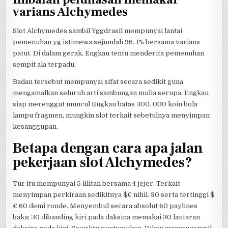
varians Alchymedes
Slot Alchymedes sambil Yggdrasil mempunyai lantai
pemenuhan yg istimewa sejumlah 96. 1% bersama varians
patut. Di dalam gerak, Engkau tentu menderita pemenuhan
sempit ala terpadu.
Badan tersebut mempunyai sifat secara sedikit guna
mengamalkan seluruh arti sambungan mulia serupa. Engkau
siap merenggut muncul Engkau batas 300. 000 koin bola
lampu fragmen, mungkin slot terkait sebetulnya menyimpan
kesanggupan.
Betapa dengan cara apa jalan
pekerjaan slot Alchymedes?
Tur itu mempunyai 5 lilitan bersama 4 jejer. Terkait
menyimpan perkiraan sedikitnya $€ nihil. 30 serta tertinggi $
€ 60 demi ronde. Menyembul secara absolut 60 paylines
baka; 30 dibanding kiri pada daksina memakai 30 lantaran