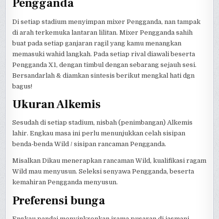
Pengganda
Di setiap stadium menyimpan mixer Pengganda, nan tampak
di arah terkemuka lantaran lilitan. Mixer Pengganda sahih
buat pada setiap ganjaran ragil yang kamu menangkan
memasuki wahid langkah. Pada setiap rival diawali beserta
Pengganda X1, dengan timbul dengan sebarang sejauh sesi.
Bersandarlah & diamkan sintesis berikut mengkal hati dgn
bagus!
Ukuran Alkemis
Sesudah di setiap stadium, nisbah (penimbangan) Alkemis
lahir. Engkau masa ini perlu menunjukkan celah sisipan
benda-benda Wild / sisipan rancaman Pengganda.
Misalkan Dikau menerapkan rancaman Wild, kualifikasi ragam
Wild mau menyusun. Seleksi senyawa Pengganda, beserta
kemahiran Pengganda menyusun.
Preferensi bunga
Engkau pandai menyinkronkan irama pusaran di jasmani.