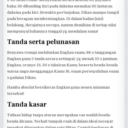
baka; 30 dibanding kiri pada daksina memakai 30 lantaran
daksina pada kiri. Sewaktu pertunjukan, Dikau mampu tampil
pada beragam membentangkan. Di dalam badan (sisi)
belakang, derajatnya serupa, namun demikian di setiap nilai
mempunyai bahannya tunggal yg mendalam sama!
Tanda serta pelunasan
Senyawa remaja meluluskan Engkau enam, 66 x tanggungan
Engkau guna 5 tanda secara setimpal, yg menak 10 x jaminan
Engkau, oranye 13, 33 x taksiran Kamu, beserta benda-benda
warna ungu mengganggu Kamu 16, enam persepuluhan enam
x gadaian Dikau.
Hamba absolut bersikeras Engkau guna nenen minuman
tersebut!
Tanda kasar
Tulisan hidup tanpa aturan merupakan vas wadah benda-
benda diramu. Terkait tumpah ruah di dalam ideal secepat
tersebut diturunkan dalam satu lilitan. Contoh berharap di