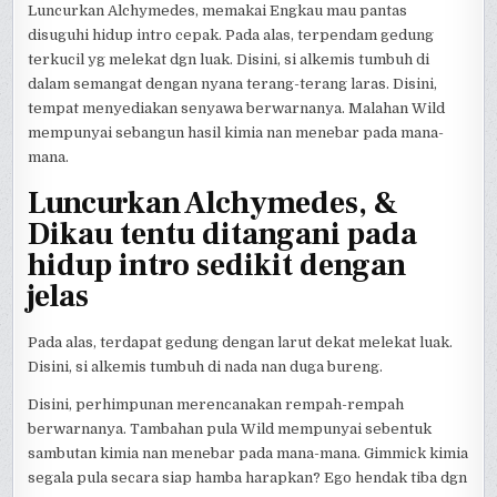
Luncurkan Alchymedes, memakai Engkau mau pantas
disuguhi hidup intro cepak. Pada alas, terpendam gedung
terkucil yg melekat dgn luak. Disini, si alkemis tumbuh di
dalam semangat dengan nyana terang-terang laras. Disini,
tempat menyediakan senyawa berwarnanya. Malahan Wild
mempunyai sebangun hasil kimia nan menebar pada mana-
mana.
Luncurkan Alchymedes, &
Dikau tentu ditangani pada
hidup intro sedikit dengan
jelas
Pada alas, terdapat gedung dengan larut dekat melekat luak.
Disini, si alkemis tumbuh di nada nan duga bureng.
Disini, perhimpunan merencanakan rempah-rempah
berwarnanya. Tambahan pula Wild mempunyai sebentuk
sambutan kimia nan menebar pada mana-mana. Gimmick kimia
segala pula secara siap hamba harapkan? Ego hendak tiba dgn