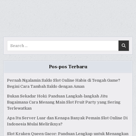
REVIEW
REVIEW
REVIEW
SLOT
SLOT
SLOT
ONLINE
ONLINE
ONLINE
Search
for:
Pos-pos Terbaru
Pernah Ngalamin Saldo Slot Online Habis di Tengah Game?
Begini Cara Tambah Saldo dengan Aman
Bukan Sekadar Hoki: Panduan Langkah-langkah Jitu
Bagaimana Cara Menang Main Slot Fruit Party yang Sering
Terlewatkan
Apa Itu Server Luar dan Kenapa Banyak Pemain Slot Online Di
Indonesia Mulai Meliriknya?
Slot Kraken Queen Gacor: Panduan Lengkap untuk Menangkan