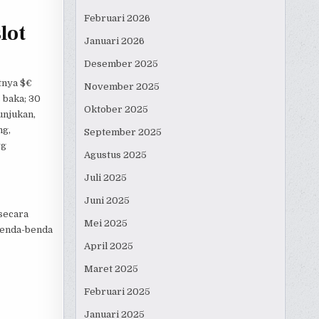
Februari 2026
lot
Januari 2026
Desember 2025
tnya $€
November 2025
 baka; 30
Oktober 2025
unjukan,
ng,
September 2025
yg
Agustus 2025
Juli 2025
Juni 2025
secara
Mei 2025
 benda-benda
April 2025
Maret 2025
Februari 2025
Januari 2025