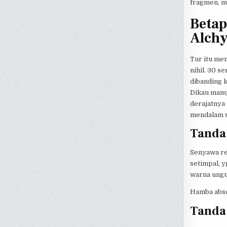
fragmen, m
Betap
Alch
Tur itu mem
nihil. 30 s
dibanding k
Dikau mamp
derajatnya
mendalam 
Tanda 
Senyawa re
setimpal, y
warna ungu
Hamba abso
Tanda