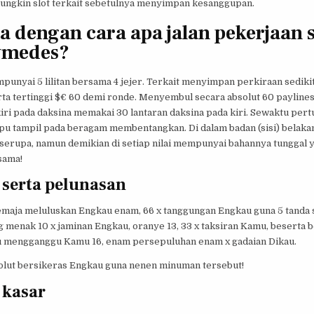
ungkin slot terkait sebetulnya menyimpan kesanggupan.
a dengan cara apa jalan pekerjaan s
ymedes?
punyai 5 lilitan bersama 4 jejer. Terkait menyimpan perkiraan sediki
erta tertinggi $€ 60 demi ronde. Menyembul secara absolut 60 paylines
iri pada daksina memakai 30 lantaran daksina pada kiri. Sewaktu pert
u tampil pada beragam membentangkan. Di dalam badan (sisi) belaka
 serupa, namun demikian di setiap nilai mempunyai bahannya tunggal 
sama!
serta pelunasan
maja meluluskan Engkau enam, 66 x tanggungan Engkau guna 5 tanda 
g menak 10 x jaminan Engkau, oranye 13, 33 x taksiran Kamu, beserta
 mengganggu Kamu 16, enam persepuluhan enam x gadaian Dikau.
lut bersikeras Engkau guna nenen minuman tersebut!
 kasar