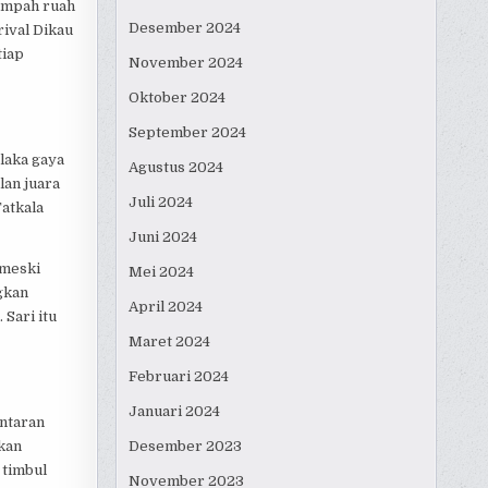
tumpah ruah
Desember 2024
rival Dikau
tiap
November 2024
Oktober 2024
September 2024
laka gaya
Agustus 2024
lan juara
Juli 2024
Tatkala
Juni 2024
 meski
Mei 2024
gkan
April 2024
Sari itu
Maret 2024
Februari 2024
Januari 2024
ntaran
kan
Desember 2023
 timbul
November 2023